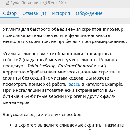
А
Д
Булат Зиганшин
5 Апр 2014
в
а
Обзор
т
Отзывы (1)
т
История
Обсуждение
о
а
р
с
о
Утилита для быстрого объединения скриптов InnoSetup,
з
позволяющая вам совместить функциональность
д
нескольких скриптов, не прибегая к программированию.
а
н
Утилита сливает вместе обработчики стандартных
и
событий (на данный момент умеет сливать 16 типов
я
процедур –
InitializeSetup, CurPageChanged
и т.д.).
Корректно обрабатывает многосекционные скрипты и
скрипты без секций (с чистым кодом). Вы можете
посмотреть пример её работы
здесь
в каталоге Example.
При инсталляции автоматически встраивается в 32-
битные и 64-битные версии Explorer и других файл-
менеджеров.
Запускается одним из двух способов:
в Explorer: выделите сливаемые скрипты, нажмите