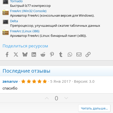
Tornado
Быстрый lz77 компрессор
FreeArc (Win32 Console)
Архиватор FreeArc (консольная версия для Windows).
Delta
Препроцессор, улучшающий сжатие табличных данных
FreeArc (Linux i386)
Архиватор FreeArc (Linux: бинарный пакет (x86)).
Поделиться ресурсом
Facebook
X (Twitter)
Bluesky
LinkedIn
Reddit
Pinterest
Tumblr
WhatsApp
Электронная поч
Ссылка
Последние отзывы
5
zenaruv
5 Янв 2017
Версия: 3.0
.
спасибо
0
0
з
П
Н
0
в
о
е
ё
з
з
г
Читать дальше...
д