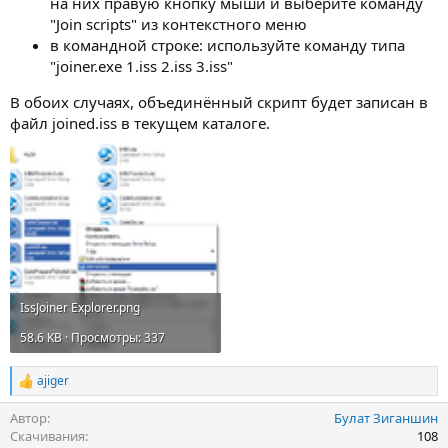
на них правую кнопку мыши и выберите команду
"Join scripts" из контекстного меню
в командной строке: используйте команду типа
"joiner.exe 1.iss 2.iss 3.iss"
В обоих случаях, объединённый скрипт будет записан в
файл joined.iss в текущем каталоге.
IssJoiner Explorer.png
58.6 KB · Просмотры: 337
ajiger
Р
е
Автор
Булат Зиганшин
а
к
Скачивания
108