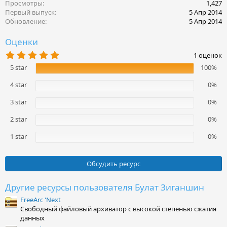
ц
Просмотры
1,427
и
Первый выпуск
5 Апр 2014
и
Обновление
5 Апр 2014
:
Оценки
5
1 оценок
.
5 star
100%
0
0
з
4 star
0%
в
ё
3 star
0%
з
д
2 star
0%
1 star
0%
Обсудить ресурс
Другие ресурсы пользователя Булат Зиганшин
FreeArc 'Next
Свободный файловый архиватор с высокой степенью сжатия
данных