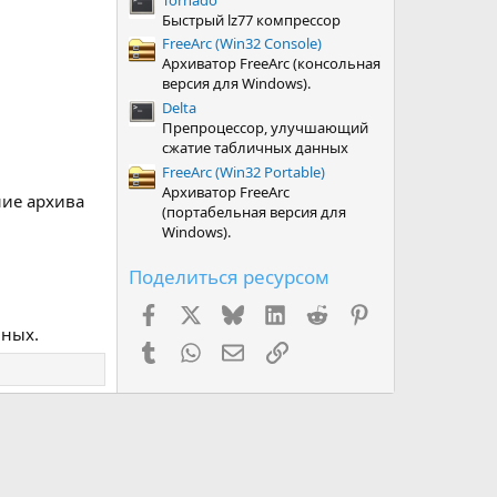
Быстрый lz77 компрессор
FreeArc (Win32 Console)
Архиватор FreeArc (консольная
версия для Windows).
Delta
Препроцессор, улучшающий
сжатие табличных данных
FreeArc (Win32 Portable)
Архиватор FreeArc
ние архива
(портабельная версия для
Windows).
Поделиться ресурсом
Facebook
X (Twitter)
Bluesky
LinkedIn
Reddit
Pinterest
нных.
Tumblr
WhatsApp
Электронная почта
Ссылка