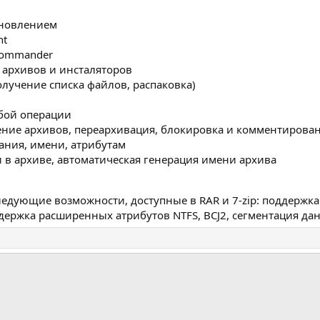
бновлением
nt
Commander
 архивов и инсталяторов
олучение списка файлов, распаковка)
юбой операции
ние архивов, переархивация, блокировка и комментирова
ания, имени, атрибутам
и в архиве, автоматическая генерация имени архива
ледующие возможности, доступные в RAR и 7-zip: поддержка
держка расширенных атрибутов NTFS, BCJ2, сегментация да