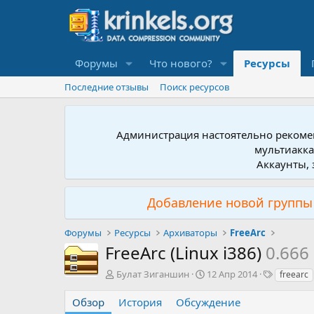
Форумы
Что нового?
Ресурсы
Последние отзывы
Поиск ресурсов
Администрация настоятельно рекомен
мультиакка
Аккаунты, 
Добавление новой группы 
Форумы
Ресурсы
Архиваторы
FreeArc
FreeArc (Linux i386)
0.666
А
Д
Т
Булат Зиганшин
12 Апр 2014
freearc
в
а
е
т
т
г
Обзор
История
Обсуждение
о
а
и