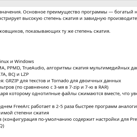
азначения. Основное преимущество программы — богатый 
онстрирует высокую степень сжатия и завидную производите
паковщиков, показывающих ту же степень сжатия.
inux и Windows
MA, PPMD, TrueAudio, алгоритмы сжатия мультимедийных д
TA, BCJ и LZP
: GRZIP для текстов и Tornado для двоичных данных
тров (по сравнению с 3-мя в 7-zip и 7-ю в RAR)
аря которому однотипные файлы сжимаются вместе, что ув
нем FreeArc работает в 2-5 раза быстрее программ аналоги
равнимой степени сжатия
в (конфигурация по-умолчанию содержит настройки для Pre
Q)