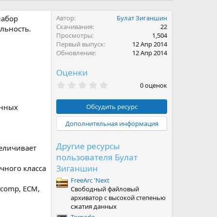
набор
Автор
Булат Зиганшин
Скачивания
22
льность.
Просмотры
1,504
Первый выпуск
12 Апр 2014
Обновление
12 Апр 2014
Оценки
0
0 оценок
.
0
0
анных
Обсудить ресурс
з
в
Дополнительная информация
ё
з
д
Другие ресурсы
еличивает
пользователя Булат
Зиганшин
чного класса
FreeArc 'Next
comp, ECM,
Свободный файловый
архиватор с высокой степенью
сжатия данных
Tornado