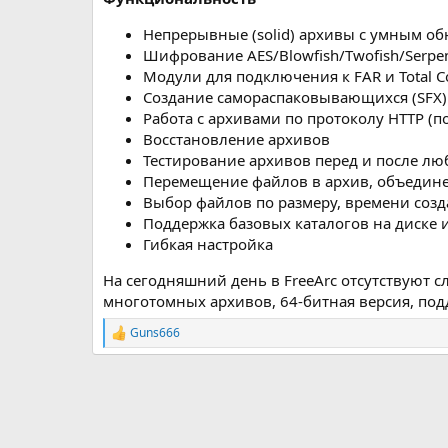
Непрерывные (solid) архивы с умным о
Шифрование AES/Blowfish/Twofish/Serpe
Модули для подключения к FAR и Total 
Создание самораспаковывающихся (SFX)
Работа с архивами по протоколу HTTP (п
Восстановление архивов
Тестирование архивов перед и после л
Перемещение файлов в архив, объедине
Выбор файлов по размеру, времени созд
Поддержка базовых каталогов на диске 
Гибкая настройка
На сегодняшний день в FreeArc отсутствуют с
многотомных архивов, 64-битная версия, под
Guns666
Р
е
а
к
ц
и
и