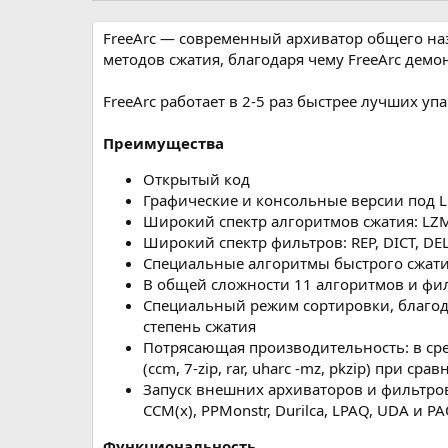
р
с
о
FreeArc — современный архиватор общего н
з
методов сжатия, благодаря чему FreeArc дем
д
а
FreeArc работает в 2-5 раз быстрее лучших у
н
и
я
Преимущества
Открытый код
Графические и консольные версии под L
Широкий спектр алгоритмов сжатия: LZ
Широкий спектр фильтров: REP, DICT, DEL
Специальные алгоритмы быстрого сжатия
В общей сложности 11 алгоритмов и филь
Специальный режим сортировки, благод
степень сжатия
Потрясающая производительность: в сред
(ccm, 7-zip, rar, uharc -mz, pkzip) при с
Запуск внешних архиваторов и фильтро
CCM(x), PPMonstr, Durilca, LPAQ, UDA и PA
Функциональность