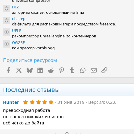
universal compressor
DLZ
Иконка ресурса
алгоритм сжатия, основанный на lzma
cls-srep
Иконка ресурса
cls фильтр для распаковки srep'а посредством freearc'а.
UELR
Иконка ресурса
рекомпрессор unreal engine lzo контейнеров
OGGRE
Иконка ресурса
компрессор vorbis ogg
Поделиться ресурсом
Facebook
X (Twitter)
Bluesky
LinkedIn
Reddit
Pinterest
Tumblr
WhatsApp
Электронная поч
Ссылка
Последние отзывы
5
Hunter
31 Янв 2019
Версия: 0.2.6
.
превосходная работа
0
0
не нашёл никаких изъянов
з
всё чётко до байта
в
ё
з