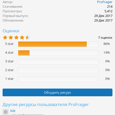
Автор
ProFrager
а
к
Скачивания
214
ц
Просмотры
5,412
и
Первый выпуск
29 Дек 2017
и
Обновление
29 Дек 2017
:
Оценки
4
7 оценок
.
5 star
86%
8
6
з
4 star
14%
в
ё
3 star
0%
з
д
2 star
0%
1 star
0%
Обсудить ресурс
Другие ресурсы пользователя ProFrager
lolz
Иконка ресурса