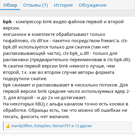
т
т
г
Обзор
Отзывы (7)
История
Обсуждение
о
а
и
р
с
о
bpk
- компрессор bink видео-файлов первой и второй
з
версии.
д
exe'шники в комплекте обрабатывают только
а
пофайлово, cls dll'ки - пакетно посредством freearc'а. cls-
н
bpk.dll используется только для сжатия (там нет
и
я
распаковывающей части), cls-bpk_u.dll - только для
распаковки (предварительно переименовав в cls-bpk.dll).
% сжатия первой версии bink немного лучше, чем
второй, т.к. как во втором случае авторы формата
подкрутили сжатие.
bpk сжимает и распаковывает в несколько потоков. Для
первой версии bink среднее число используемых ядер 2-
3, для второй - и до 2х не дотягивает.
На некоторых KB2j с альфа каналом точно есть косяки в
обработке. Образцы есть, так что можно об ошибках не
писать, фиксить нет желания.
mandy3lfhm
,
EshayDev
,
hitman797
и 13 других
Р
е