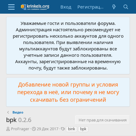
Вход
Регистрация
Уважаемые гости и пользователи форума.
Администрация настоятельно рекомендует не
регистрировать несколько аккаунтов для одного
пользователя. При выявлении наличия
мультиаккаунтов будут заблокированы все
учетные записи данного пользователя.
Аккаунты, зарегистрированные на временную
почту, будут также заблокированы.
Добавление новой группы и условия
перехода в неё, или почему я не могу
скачивать без ограничений
Видео
bpk
0.2.6
Нет прав для скачивания
А
Д
Т
ProFrager
29 Дек 2017
bink
bpk
в
а
е