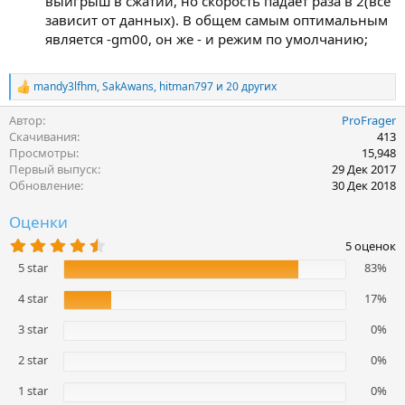
выигрыш в сжатии, но скорость падает раза в 2(все
зависит от данных). В общем самым оптимальным
является -gm00, он же - и режим по умолчанию;
mandy3lfhm
,
SakAwans
,
hitman797
и 20 других
Р
е
Автор
ProFrager
а
к
Скачивания
413
ц
Просмотры
15,948
и
Первый выпуск
29 Дек 2017
и
Обновление
30 Дек 2018
:
Оценки
4
5 оценок
.
5 star
83%
8
0
з
4 star
17%
в
ё
3 star
0%
з
д
2 star
0%
1 star
0%