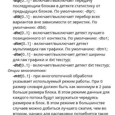
-dtp
[0..1] - включает/выключает передачу
последующим блокам в детекте статистику от
предыдущих блоков. По умолчанию: -dtp1;
-dtb
[0..1] - включает/выключает перебор всех
вариантов вне зависимости от эвристик. По
умолчанию: dtb0;
-dto
[0..1] - включает/выключает детект лучшего
позиционного o1 контекста. По умолчанию: -dto1;
-dtm
[0..1] - включает/выключает детект
мультимедиа raw графики. По умолчанию: -dtm1;
-dtw
[0..1] - включает/выключает детект ширины
для raw графики и dxt текстур;
-dtd
[0..1] - включает/выключает детект dxt текстур;​
Опции многопотока:
-mtt
[0..1] - при многопоточной обработке
указывает используемый режим работы. При 0
размер словаря должен быть как минимум в 2 раза
больше размера блока. В этом режиме данные для
каждого потока будут загружаться чередуясь
размером в блок. В этом режиме в большинстве
случаев можно добиться лучшего сжатия, чем во
втором, однако для распаковки потребуется такое