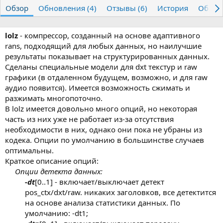
т
т
г
Обзор
Обновления (4)
Отзывы (6)
История
Обсуж
о
а
и
р
с
о
lolz
- компрессор, созданный на основе адаптивного
з
rans, подходящий для любых данных, но наилучшие
д
результаты показывает на структурированных данных.
а
Сделаны специальные модели для dxt текстур и raw
н
графики (в отдаленном будущем, возможно, и для raw
и
я
аудио появится). Имеется возможность сжимать и
разжимать многопоточно.
В lolz имеется довольно много опций, но некоторая
часть из них уже не работает из-за отсутствия
необходимости в них, однако они пока не убраны из
кодека. Опции по умолчанию в большинстве случаев
оптимальны.
Краткое описание опций:
Опции детекта данных:
-
dt
[0..1] - включает/выключает детект
pos_ctx/dxt/raw. никаких заголовков, все детектится
на основе анализа статистики данных. По
умолчанию: -dt1;