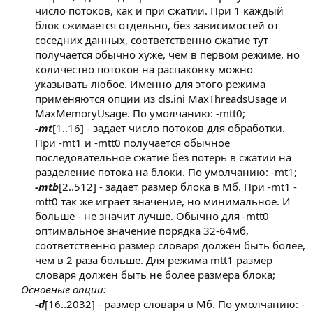
число потоков, как и при сжатии. При 1 каждый
блок сжимается отдельно, без зависимостей от
соседних данных, соответственно сжатие тут
получается обычно хуже, чем в первом режиме, но
количество потоков на распаковку можно
указывать любое. Именно для этого режима
применяются опции из cls.ini MaxThreadsUsage и
MaxMemoryUsage. По умолчанию: -mtt0;
-mt
[1..16] - задает число потоков для обработки.
При -mt1 и -mtt0 получается обычное
последовательное сжатие без потерь в сжатии на
разделение потока на блоки. По умолчанию: -mt1;
-mtb
[2..512] - задает размер блока в Мб. При -mt1 -
mtt0 так же играет значение, но минимальное. И
больше - не значит лучше. Обычно для -mtt0
оптимальное значение порядка 32-64мб,
соответственно размер словаря должен быть более,
чем в 2 раза больше. Для режима mtt1 размер
словаря должен быть не более размера блока;​
Основные опции:
-d
[16..2032] - размер словаря в Мб. По умолчанию: -