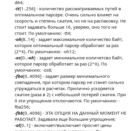
d64;
-tt
[1..256] - количество рассматриваемых путей в
оптимальном парсере. Очень сильно влияет на
скорость и степень сжатия, но не на распаковку. Не
стоит задавать больше 16, уверяю, оно того не
стоит. По умолчанию: -tt4;
-oh
[8..14] - задает максимальное количество байт,
которое оптимальный парсер обработает за раз
(2^X). По умолчанию: -oh12;
-os
[0..
-oh
] - задает минимальное количетсво байт,
которое парсер обработает за раз (2^X). По
умолчанию: -os8;
-fba
[0..4096] - задает размер минимального
совпадения, при котором парсер не станет сильно
утруждаться в расчетах. Прилично ускоряется
сжатие (раза в 2) с небольшой потерей сжатия. При
0 эти упрощения отключаются. По умолчанию: -
fba256;
-fbb
[0..4096] - ЭТА ОПЦИЯ НА ДАННЫЙ МОМЕНТ НЕ
РАБОТАЕТ. Задавала еще большие упрощения;
-al
[0..1] - включает/выключает просчет цены