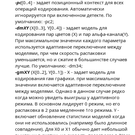
-pc
[0..4] - задает позиционный контекст для всех
операций кодирования. Автоматически
игнорируется при включенном детекте. По
умолчанию: -pc2;
-dmXY
(X[0..3], Y[0..4]) - задает модель для
кодирования пар цветов (X) и пар альфа-канала(Y).
При максимальном значении каждого параметра
используется адаптивное переключение между
моделями, при чем скорость распаковки
уменьшается, но и сжатие в большинстве случаев
лучше. По умолчанию: -dm34;
-gmXY
(X[0..2], Y[0..1]) - X - задает модель для
кодирования raw графики. при максимальном
значении включается адаптивное переключение
между моделями. Однако в данном случае редко
когда можно увидеть выигрыш у адаптивного
режима. В основном лидирует 0 режим, но его
распаковка в 2 раза медленнее 1го режима. Y -
включает обновление статистики моделей когда
они не использовались (например было длинное
совпадение). Для X0 и X1 обычно дает небольшой