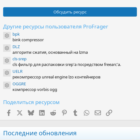
Обсудить ресурс
Другие ресурсы пользователя ProFrager
bpk
Иконка ресурса
bink compressor
DLZ
Иконка ресурса
алгоритм сжатия, основанный на lzma
cls-srep
Иконка ресурса
cls фильтр для распаковки srep'а посредством freearc'а.
UELR
Иконка ресурса
рекомпрессор unreal engine lzo контейнеров
OGGRE
Иконка ресурса
компрессор vorbis ogg
Поделиться ресурсом
Facebook
X (Twitter)
Bluesky
LinkedIn
Reddit
Pinterest
Tumblr
WhatsApp
Электронная поч
Ссылка
Последние обновления