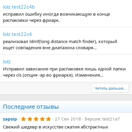
lolz test22c4b
исправил ошибку иногда возникающую в конце
распаковки через фриарк.
lolz test22c4
реализовал ldmf(long distance match finder), который
ищет совпадения вне диапазона словаря...
lolz
Исправил зависание при распаковке лишь одной папки
через cls (опция -ap во фриарке). Изменения...
Читать дальше...
Последние отзывы
5
zapsip
27 Сен 2018
Версия: test21a7
.
Свежий шедевр в искусстве сжатия абстрактных
0
0