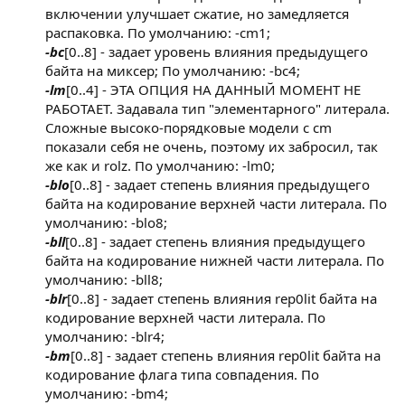
включении улучшает сжатие, но замедляется
распаковка. По умолчанию: -cm1;
-bc
[0..8] - задает уровень влияния предыдущего
байта на миксер; По умолчанию: -bc4;
-lm
[0..4] - ЭТА ОПЦИЯ НА ДАННЫЙ МОМЕНТ НЕ
РАБОТАЕТ. Задавала тип "элементарного" литерала.
Сложные высоко-порядковые модели с cm
показали себя не очень, поэтому их забросил, так
же как и rolz. По умолчанию: -lm0;
-blo
[0..8] - задает степень влияния предыдущего
байта на кодирование верхней части литерала. По
умолчанию: -blo8;
-bll
[0..8] - задает степень влияния предыдущего
байта на кодирование нижней части литерала. По
умолчанию: -bll8;
-blr
[0..8] - задает степень влияния rep0lit байта на
кодирование верхней части литерала. По
умолчанию: -blr4;
-bm
[0..8] - задает степень влияния rep0lit байта на
кодирование флага типа совпадения. По
умолчанию: -bm4;