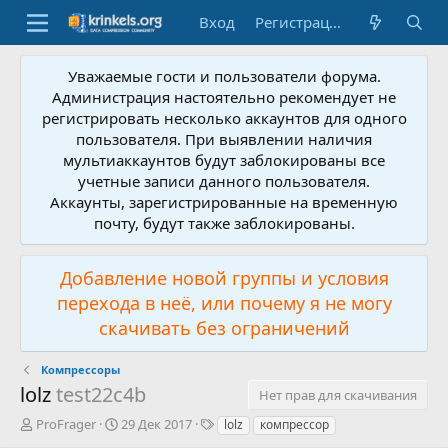
Вход
Регистрация
Уважаемые гости и пользователи форума.
Администрация настоятельно рекомендует не
регистрировать несколько аккаунтов для одного
пользователя. При выявлении наличия
мультиаккаунтов будут заблокированы все
учетные записи данного пользователя.
Аккаунты, зарегистрированные на временную
почту, будут также заблокированы.
Добавление новой группы и условия
перехода в неё, или почему я не могу
скачивать без ограничений
Компрессоры
lolz
test22c4b
Нет прав для скачивания
А
Д
Т
ProFrager
29 Дек 2017
lolz
компрессор
в
а
е