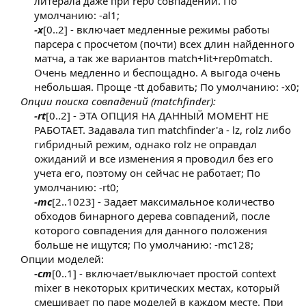
литерала даже при rep0 совпадении. По
умолчанию: -al1;
-x
[0..2] - включает медленные режимы работы
парсера с просчетом (почти) всех длин найденного
матча, а так же вариантов match+lit+rep0match.
Очень медленно и беспощадно. А выгода очень
небольшая. Проще -tt добавить; По умолчанию: -x0;​
Опции поиска совпадений (matchfinder):
-rt
[0..2] - ЭТА ОПЦИЯ НА ДАННЫЙ МОМЕНТ НЕ
РАБОТАЕТ. Задавала тип matchfinder'а - lz, rolz либо
гибридный режим, однако rolz не оправдал
ожиданий и все изменения я проводил без его
учета его, поэтому он сейчас не работает; По
умолчанию: -rt0;
-mc
[2..1023] - Задает максимальное количество
обходов бинарного дерева совпадений, после
которого совпадения для данного положения
больше не ищутся; По умолчанию: -mc128;​
Опции моделей:
-cm
[0..1] - включает/выключает простой context
mixer в некоторых критических местах, который
смешивает по паре моделей в каждом месте. При