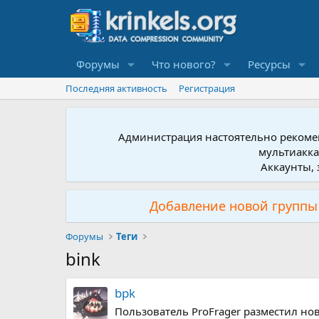
Форумы
Что нового?
Ресурсы
Последняя активность
Регистрация
Администрация настоятельно рекомен
мультиакка
Аккаунты, 
Добавление новой группы 
Форумы
Теги
bink
bpk
Пользователь ProFrager разместил новы