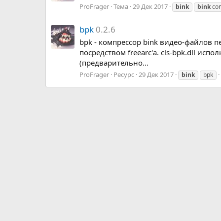
ProFrager
Тема
29 Дек 2017
bink
bink
com
bpk
0.2.6
bpk - компрессор bink видео-файлов п
посредством freearc'а. cls-bpk.dll исп
(предварительно...
ProFrager
Ресурс
29 Дек 2017
bink
bpk