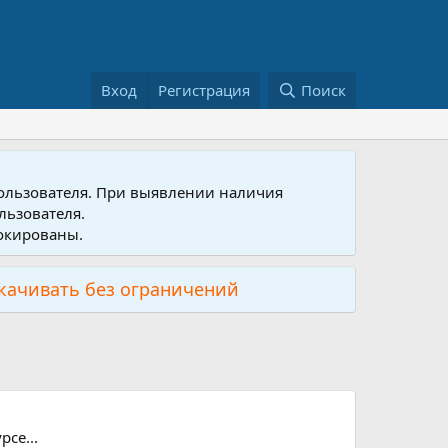
Вход
Регистрация
Поиск
пользователя. При выявлении наличия
льзователя.
локированы.
скачивать без ограничений
се...