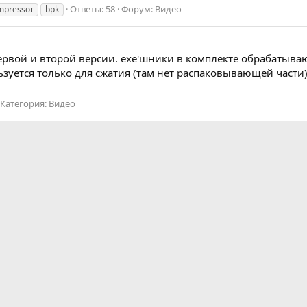
Ответы: 58
Форум:
Видео
pressor
bpk
ервой и второй версии. exe'шники в комплекте обрабатывают 
ользуется только для сжатия (там нет распаковывающей части),
Категория:
Видео