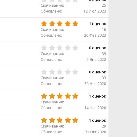
.
Скачивания
25
0
Обновлено
12 Июл 2023
0
з
5
1 оценок
в
.
Скачивания
16
ё
0
Обновлено
20 Фев 2023
з
0
д
з
0
0 оценок
в
.
Скачивания
39
ё
0
Обновлено
6 Янв 2022
з
0
д
з
0
0 оценок
в
.
Скачивания
33
ё
0
Обновлено
30 Ноя 2020
з
0
д
з
5
1 оценок
в
.
Скачивания
11
ё
0
Обновлено
14 Ноя 2020
з
0
д
з
5
1 оценок
в
.
Скачивания
29
ё
0
Обновлено
31 Окт 2020
з
0