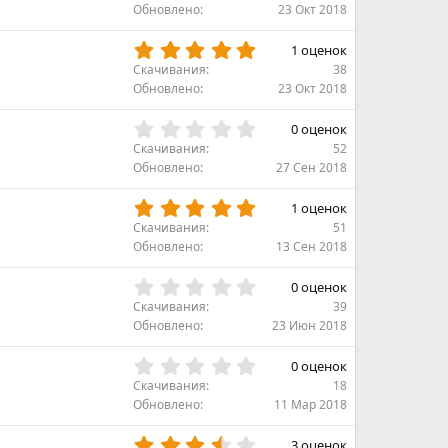
0
Обновлено
23 Окт 2018
з
0
д
з
5
1 оценок
в
.
Скачивания
38
ё
0
Обновлено
23 Окт 2018
з
0
д
з
0
0 оценок
в
.
Скачивания
52
ё
0
Обновлено
27 Сен 2018
з
0
д
з
5
1 оценок
в
.
Скачивания
51
ё
0
Обновлено
13 Сен 2018
з
0
д
з
0
0 оценок
в
.
Скачивания
39
ё
0
Обновлено
23 Июн 2018
з
0
д
з
0
0 оценок
в
.
Скачивания
18
ё
0
Обновлено
11 Мар 2018
з
0
д
з
3
3 оценок