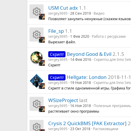
И
о
с
USM Cut adx
1.1
к
н
а
sergey3695
28 Сен 2019
Видео
Позволяет занулить ненужные (скажем языков
И
о
к
File_sp
1.1
к
н
а
sergey3695
1 Фев 2020
Работа с ресурсами
Вырезает файл.
И
о
к
р
Beyond Good & Evil
2.1.5
Скрипт
к
н
а
е
sergey3695
14 Фев 2016
Скрипты для Inno Set
Скрипт
о
к
р
су
Hellgate: London
2018-11-
Скрипт
н
а
е
р
sergey3695
19 Ноя 2018
Скрипты для Inno Set
Скрипт в стиле одноименной игры. Графика for
к
р
су
с
WSizeProject
last
а
е
р
а
sergey3695
16 Ноя 2018
Полезные программ
растягивает окно программы
И
р
су
с
Crysis 2 QuickBMS [PAK Extractor]
2
к
е
р
а
sergey3695
23 Окт 2018
Распаковщики