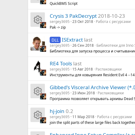
QuickBMS Script
И
о
су
с
Crysis 3 PakDecrypt
2018-10-23
к
н
р
а
sergey3695
23 Окт 2018
Работа с ресурсами
Pak -> zip
И
о
к
с
ISExtract
last
DLL
к
н
а
а
sergey3695
26 Сен 2018
Библиотеки для Inno 
Библиотека для запуска процесса и считывание
о
к
р
RE4 Tools
last
н
а
е
sergey3695
15 Авг 2018
Распаковщики
Инструменты для ковыряния Resident Evil 4 --14
к
р
су
Gibbed's Visceral Archive Viewer (*.D
а
е
р
sergey3695
23 Июн 2018
Распаковщики
Программа позволяет открывать архивы Dead Spa
И
р
су
с
hj-join
0.2
к
е
р
а
sergey3695
11 Мар 2018
Работа с ресурсами
join the split parts of these large files back togethe
И
о
су
с
Enhanced Inno Setup Compiler (+ 