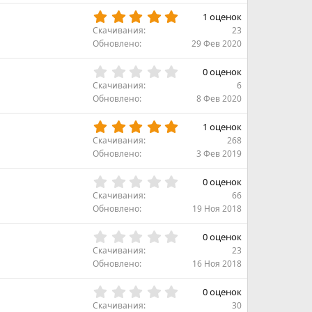
д
з
5
1 оценок
в
.
Скачивания
23
ё
0
Обновлено
29 Фев 2020
з
0
д
з
0
0 оценок
в
.
Скачивания
6
ё
0
Обновлено
8 Фев 2020
з
0
д
з
5
1 оценок
в
.
Скачивания
268
ё
0
Обновлено
3 Фев 2019
з
0
д
з
0
0 оценок
в
.
Скачивания
66
ё
0
Обновлено
19 Ноя 2018
з
0
д
з
0
0 оценок
в
.
Скачивания
23
ё
0
Обновлено
16 Ноя 2018
з
0
д
з
0
0 оценок
в
.
Скачивания
30
ё