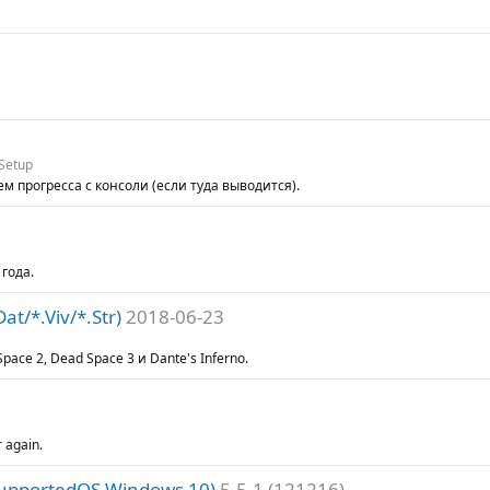
Setup
м прогресса с консоли (если туда выводится).
 года.
at/*.Viv/*.Str)
2018-06-23
ce 2, Dead Space 3 и Dante's Inferno.
r again.
supportedOS Windows 10)
5.5.1 (121216)