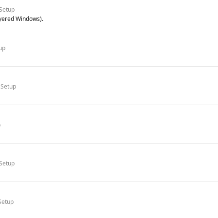
Setup
yered Windows).
up
 Setup
p
Setup
Setup