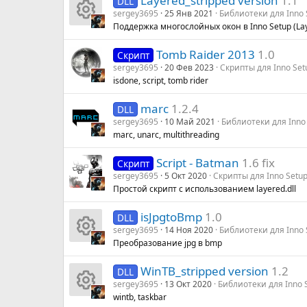
Layered_stripped version
1.1
DLL
sergey3695
25 Янв 2021
Библиотеки для Inno 
Поддержка многослойных окон в Inno Setup (La
И
Tomb Raider 2013
1.0
Скрипт
к
sergey3695
20 Фев 2023
Скрипты для Inno Set
isdone, script, tomb rider
о
marc
1.2.4
DLL
н
sergey3695
10 Май 2021
Библиотеки для Inno
marc, unarc, multithreading
к
Script - Batman
1.6 fix
Скрипт
а
sergey3695
5 Окт 2020
Скрипты для Inno Setu
Простой скрипт с использованием layered.dll
р
isJpgtoBmp
1.0
DLL
е
sergey3695
14 Ноя 2020
Библиотеки для Inno 
Преобразование jpg в bmp
И
су
WinTB_stripped version
1.2
DLL
к
р
sergey3695
13 Окт 2020
Библиотеки для Inno 
wintb, taskbar