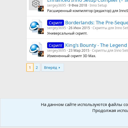
к
н
р
а
sergey3695
9 Фев 2018
Inno Setup
Расширенный компилятор (редактор) для InnoSe
И
о
к
с
Borderlands: The Pre-Seque
Скрипт
к
н
а
а
sergey3695
26 Июн 2015
Скрипты для Inno Se
Универсальный скрипт.
о
к
р
King's Bounty - The Legend
Скрипт
н
а
е
sergey3695
23 Мар 2015
Скрипты для Inno Set
Измененный скрипт 3D Max.
к
р
су
1
2
Вперёд
а
е
р
р
су
с
е
р
а
На данном сайте используются файлы coo
су
с
Форумы
Ресурсы
Продолжая испол
р
а
Russian (RU)