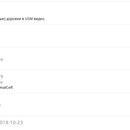
ые) дорожки в USM видео.
up
19
up
matCeft
ы
018-10-23