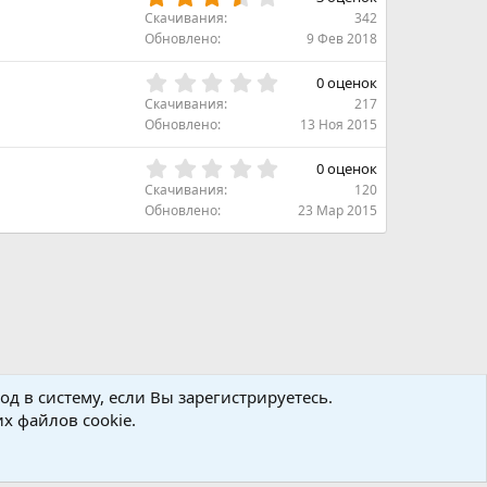
в
.
Скачивания
342
ё
6
Обновлено
9 Фев 2018
з
7
д
з
0
0 оценок
в
.
Скачивания
217
ё
0
Обновлено
13 Ноя 2015
з
0
д
з
0
0 оценок
в
.
Скачивания
120
ё
0
Обновлено
23 Мар 2015
з
0
д
з
в
ё
з
д
д в систему, если Вы зарегистрируетесь.
х файлов cookie.
авила
Политика конфиденциальности
Помощь
R
S