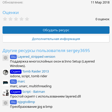
и
Обновление
11 Мар 2018
:
Оценки
0
0 оценок
.
0
0
Обсудить ресурс
з
в
Дополнительная информация
ё
з
д
Другие ресурсы пользователя sergey3695
Layered_stripped version
DLL
Иконка ресурса
Поддержка многослойных окон в Inno Setup (Layered
Windows).
Tomb Raider 2013
Скрипт
isdone, script, tomb rider
marc
DLL
marc, unarc, multithreading
Script - Batman
Скрипт
Простой скрипт с использованием layered.dll
isJpgtoBmp
DLL
Иконка ресурса
Преобразование jpg в bmp