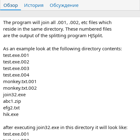
т
т
г
Обзор
История
Обсуждение
о
а
и
р
с
о
The program will join all .001, .002, etc files which
з
reside in the same directory. These numbered files
д
are the output of the splitting program HJSplit.
а
н
As an example look at the following directory contents:
и
я
test.exe.001
test.exe.002
test.exe.003
test.exe.004
monkey.txt.001
monkey.txt.002
join32.exe
abc1.zip
efg2.txt
hik.exe
after executing join32.exe in this directory it will look like:
test.exe.001