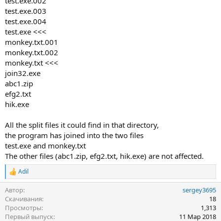
test.exe.002
test.exe.003
test.exe.004
test.exe <<<
monkey.txt.001
monkey.txt.002
monkey.txt <<<
join32.exe
abc1.zip
efg2.txt
hik.exe
All the split files it could find in that directory,
the program has joined into the two files
test.exe and monkey.txt
The other files (abc1.zip, efg2.txt, hik.exe) are not affected.
Adil
Р
е
Автор
sergey3695
а
к
Скачивания
18
ц
Просмотры
1,313
и
Первый выпуск
11 Мар 2018