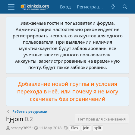
Вход
Регистрация
Уважаемые гости и пользователи форума.
Администрация настоятельно рекомендует не
регистрировать несколько аккаунтов для одного
пользователя. При выявлении наличия
мультиаккаунтов будут заблокированы все
учетные записи данного пользователя.
Аккаунты, зарегистрированные на временную
почту, будут также заблокированы.
Добавление новой группы и условия
перехода в неё, или почему я не могу
скачивать без ограничений
Работа с ресурсами
hj-join
0.2
Нет прав для скачивания
А
Д
Т
sergey3695
11 Мар 2018
files
join
split
в
а
е