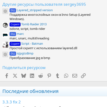
ё
Другие ресурсы пользователя sergey3695
з
Layered_stripped version
д
DLL
Иконка ресурса
Поддержка многослойных окон в Inno Setup (Layered
Windows).
Tomb Raider 2013
Скрипт
isdone, script, tomb rider
marc
DLL
marc, unarc, multithreading
Script - Batman
Скрипт
Простой скрипт с использованием layered.dll
isJpgtoBmp
DLL
Иконка ресурса
Преобразование jpg в bmp
Поделиться ресурсом
Facebook
X (Twitter)
Bluesky
LinkedIn
Reddit
Pinterest
Tumblr
WhatsApp
Электронная поч
Ссылка
Последние обновления
3.3.3 fix 2