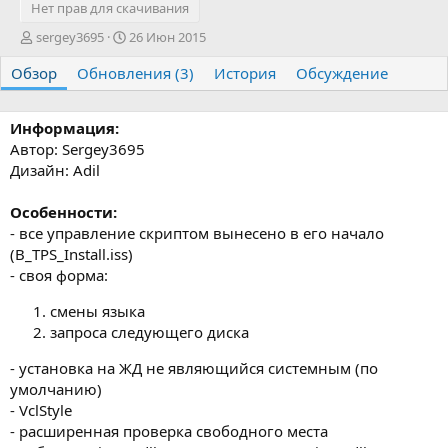
Нет прав для скачивания
А
Д
sergey3695
26 Июн 2015
в
а
Обзор
т
Обновления (3)
т
История
Обсуждение
о
а
р
с
о
Информация:
з
Автор: Sergey3695
д
Дизайн: Adil
а
н
Особенности:
и
- все управление скриптом вынесено в его начало
я
(B_TPS_Install.iss)
- своя форма:
смены языка
запроса следующего диска
- установка на ЖД не являющийся системным (по
умолчанию)
- VclStyle
- расширенная проверка свободного места