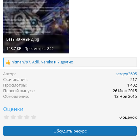
Безымянный2.jpg
128.7 KB · Просмотры: 842
hitman797
,
Adil
,
Nemko
и 7 других
Р
е
Автор
sergey3695
а
к
Скачивания
217
ц
Просмотры
1,402
и
Первый выпуск
26 Июн 2015
и
Обновление
13 Ноя 2015
:
Оценки
0
0 оценок
.
0
0
Обсудить ресурс
з
в