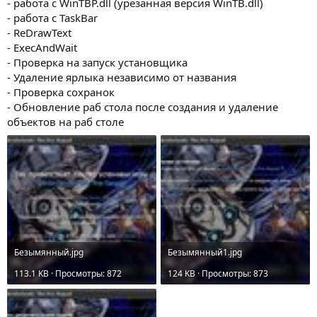
- работа с WinTBP.dll (урезанная версия WinTB.dll)
- работа с TaskBar
- ReDrawText
- ExecAndWait
- Проверка на запуск установщика
- Удаление ярлыка независимо от названия
- Проверка сохранок
- Обновление раб стола после создания и удаление
объектов на раб столе
Безымянный.jpg
Безымянный1.jpg
113.1 KB · Просмотры: 872
124 KB · Просмотры: 873