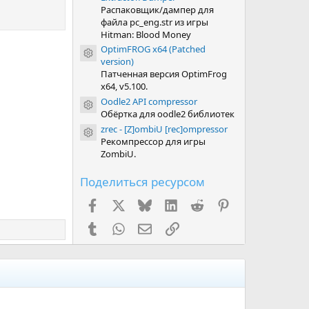
Распаковщик/дампер для
файла pc_eng.str из игры
Hitman: Blood Money
OptimFROG x64 (Patched
Иконка ресурса
version)
Патченная версия OptimFrog
x64, v5.100.
Oodle2 API compressor
Иконка ресурса
Обёртка для oodle2 библиотек
zrec - [Z]ombiU [rec]ompressor
Иконка ресурса
Рекомпрессор для игры
ZombiU.
Поделиться ресурсом
Facebook
X (Twitter)
Bluesky
LinkedIn
Reddit
Pinterest
Tumblr
WhatsApp
Электронная почта
Ссылка