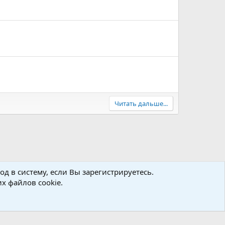
Читать дальше...
д в систему, если Вы зарегистрируетесь.
х файлов cookie.
авила
Политика конфиденциальности
Помощь
R
S
S