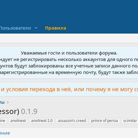
Пользователи
Правила
Уважаемые гости и пользователи форума.
дует не регистрировать несколько аккаунтов для одного 
унтов будут заблокированы все учетные записи данного по
зарегистрированные на временную почту, будут также заб
и условия перехода в неё, или почему я не могу 
ты
essor)
0.1.9
gine
anvilnext
anvilnext 2.0
assassin’s creed
prince of persia
scimitar
ение