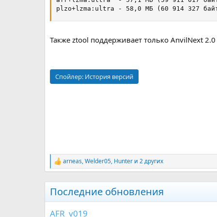
plzo+lzma:ultra - 58,0 МБ (60 914 327 бай
Также ztool поддерживает только AnvilNext 2.
Спойлер:
История версий
arneas
,
Welder05
,
Hunter
и 2 других
Р
е
а
к
Последние обновления
ц
и
и
AFR_v019