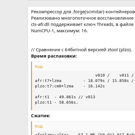
р
с
о
Рекомпрессор для .forge(scimitar)-контейнеров 
з
Реализовано многопоточное восстановление и 
д
cls-afr.dll поддерживает ключ Threads, в файл
а
NumCPU-1, максимум: 16.
н
и
я
// Сравнение с 64битной версией ztool (plzo).
Время распаковки:
Код:
                         v010 /    v011 / 
afr:t7+lzma         - 18.079s / 15.858s / 
plzo:t7:cm0+lzma    - 16.142s

afr:t1  - 49.861s // v013

plzo:t1 - 58.656s.
Сжатие:
Код:
afr+lzma:ultra  - 57,1 МБ (59 911 017 байт