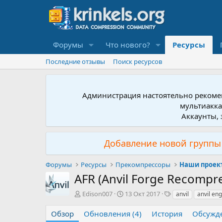
Форумы
Что нового?
Ресурсы
Последние отзывы
Поиск ресурсов
Администрация настоятельно рекомен
мультиакка
Аккаунты, 
Добавление новой группы 
Форумы
Ресурсы
Прекомпрессоры
Наши проек
AFR (Anvil Forge Recompr
А
Д
Т
Edison007
13 Окт 2017
anvil
anvil en
в
а
е
т
т
г
Обзор
Обновления (4)
История
Обсужд
о
а
и