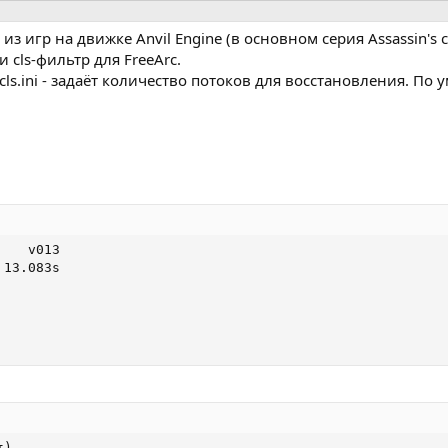
из игр на движке Anvil Engine (в основном серия Assassin's c
cls-фильтр для FreeArc.
е cls.ini - задаёт количество потоков для восстановления. По
   v013

13.083s

)
