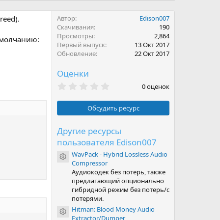
reed).
Автор
Edison007
Скачивания
190
Просмотры
2,864
 умолчанию:
Первый выпуск
13 Окт 2017
Обновление
22 Окт 2017
Оценки
0
0 оценок
.
0
0
Обсудить ресурс
з
в
ё
Другие ресурсы
з
пользователя Edison007
д
WavPack - Hybrid Lossless Audio
Иконка ресурса
Compressor
Аудиокодек без потерь, также
предлагающий опционально
гибридной режим без потерь/с
потерями.
Hitman: Blood Money Audio
Иконка ресурса
Extractor/Dumper