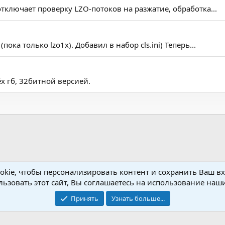
ключает проверку LZO-потоков на разжатие, обработка...
ка только lzo1x). Добавил в набор cls.ini) Теперь...
х гб, 32битной версией.
kie, чтобы персонализировать контент и сохранить Ваш вхо
ты
ьзовать этот сайт, Вы соглашаетесь на использование наши
Принять
Узнать больше...
Обратная связь
Условия и пр