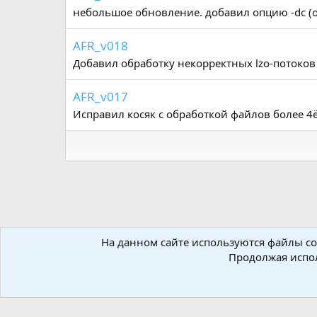
:
небольшое обновление. добавил опцию -dc (от
AFR_v018
Добавил обработку некорректных lzo-потоков (по
AFR_v017
Исправил косяк с обработкой файлов более 4ё
На данном сайте используются файлы coo
Форумы
Ресурсы
Прекомпрессоры
Наши проек
Продолжая испол
Russian (RU)