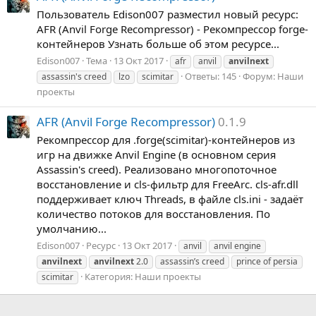
Пользователь Edison007 разместил новый ресурс:
AFR (Anvil Forge Recompressor) - Рекомпрессор forge-
контейнеров Узнать больше об этом ресурсе...
Edison007
Тема
13 Окт 2017
afr
anvil
anvilnext
Ответы: 145
Форум:
Наши
assassin's creed
lzo
scimitar
проекты
AFR (Anvil Forge Recompressor)
0.1.9
Рекомпрессор для .forge(scimitar)-контейнеров из
игр на движке Anvil Engine (в основном серия
Assassin's creed). Реализовано многопоточное
восстановление и cls-фильтр для FreeArc. cls-afr.dll
поддерживает ключ Threads, в файле cls.ini - задаёт
количество потоков для восстановления. По
умолчанию...
Edison007
Ресурс
13 Окт 2017
anvil
anvil engine
anvilnext
anvilnext
2.0
assassin’s creed
prince of persia
Категория:
Наши проекты
scimitar