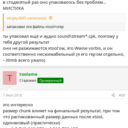
в стодесятый раз оно упаковалось без проблем...
МИСТИКА
sergey3695 написал(а):
запаковал эти файлы xtool+srep
ты упаковал еще и аудио sound\stream*.cpk, поэтому у
тебя другой результат
они не разжимаются xtool'ом, это Wwise vorbis, и он
соответственно несжимабельный (я его rep'ом отдельно,
~30mb всего ужало)
toolame
T
Старожил
Проверенный
7 Июл 2018
#69
это интересно
размер chunk влияет на финальный результат, при том
что распакованный размер данных после xtool,
одинаковый (практически)