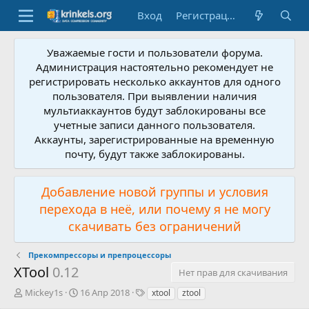
Вход
Регистрация
Уважаемые гости и пользователи форума.
Администрация настоятельно рекомендует не
регистрировать несколько аккаунтов для одного
пользователя. При выявлении наличия
мультиаккаунтов будут заблокированы все
учетные записи данного пользователя.
Аккаунты, зарегистрированные на временную
почту, будут также заблокированы.
Добавление новой группы и условия
перехода в неё, или почему я не могу
скачивать без ограничений
Прекомпрессоры и препроцессоры
XTool
0.12
Нет прав для скачивания
А
Д
Т
Mickey1s
16 Апр 2018
xtool
ztool
в
а
е