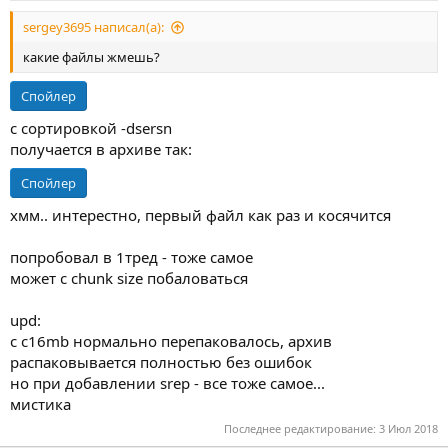
sergey3695 написал(а):
какие файлы жмешь?
Спойлер
с сортировкой -dsersn
получается в архиве так:
Спойлер
хмм.. интерестно, первый файл как раз и косячится
попробовал в 1тред - тоже самое
может с chunk size побаловаться
upd:
с c16mb нормально перепаковалось, архив
распаковывается полностью без ошибок
но при добавлении srep - все тоже самое...
мистика
Последнее редактирование:
3 Июл 2018