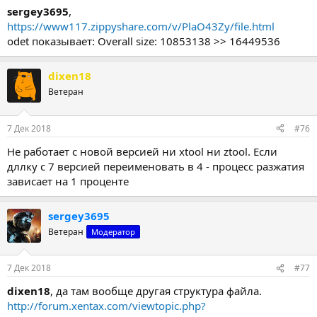
sergey3695
,
https://www117.zippyshare.com/v/PlaO43Zy/file.html
odet показывает: Overall size: 10853138 >> 16449536
dixen18
Ветеран
7 Дек 2018
#76
Не работает с новой версией ни xtool ни ztool. Если
дллку с 7 версией переименовать в 4 - процесс разжатия
зависает на 1 проценте
sergey3695
Ветеран
Модератор
7 Дек 2018
#77
dixen18
, да там вообще другая структура файла.
http://forum.xentax.com/viewtopic.php?