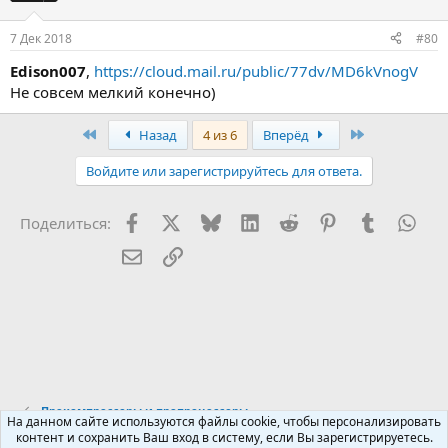
7 Дек 2018
#80
Edison007
,
https://cloud.mail.ru/public/77dv/MD6kVnogV
Не совсем мелкий конечно)
First
Last
Назад
4 из 6
Вперёд
Войдите или зарегистрируйтесь для ответа.
Facebook
X (Twitter)
Bluesky
LinkedIn
Reddit
Pinterest
Tumblr
Wha
Поделиться:
Электронная почта
Ссылка
Прекомпрессоры и препроцессоры
На данном сайте используются файлы cookie, чтобы персонализировать
контент и сохранить Ваш вход в систему, если Вы зарегистрируетесь.