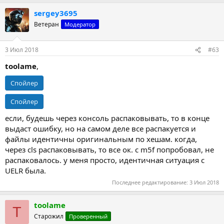
sergey3695
Ветеран
Модератор
3 Июл 2018
#63
toolame
,
Спойлер
Спойлер
если, будешь через консоль распаковывать, то в конце
выдаст ошибку, но на самом деле все распакуется и
файлы идентичны оригинальным по хешам. когда,
через cls распаковывать, то все ок. с m5f попробовал, не
распаковалось. у меня просто, идентичная ситуация с
UELR была.
Последнее редактирование:
3 Июл 2018
toolame
T
Старожил
Проверенный