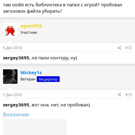
там oodle есть библиотека в папке с игрой? пробовал
заголовок файла убирать?
agent555
Участник
6 Дек 2018
#72
sergey3695
, не пали контору, ну(
Mickey1s
Ветеран
Модератор
7 Дек 2018
#73
sergey3695
, вот она. нет, не пробовал)
Вложения