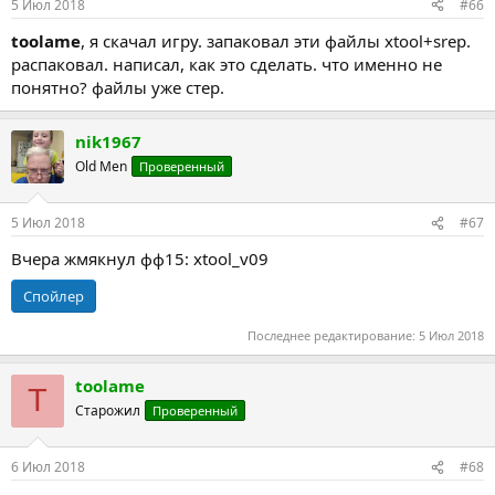
5 Июл 2018
#66
toolame
, я скачал игру. запаковал эти файлы xtool+srep.
распаковал. написал, как это сделать. что именно не
понятно? файлы уже стер.
nik1967
Old Men
Проверенный
5 Июл 2018
#67
Вчера жмякнул фф15: xtool_v09
Спойлер
Последнее редактирование:
5 Июл 2018
toolame
T
Старожил
Проверенный
6 Июл 2018
#68