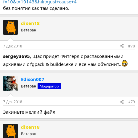
f=10&t=19143&hilit=just+cause+4
без понятия как там сделано.
dixen18
Ветеран
7 Дек 2018
#78
sergey3695
, Щас придет Фитгерл с распакованными
архивами с fgpack & builder.exe и все нам объяснит..
Edison007
Ветеран
Модератор
7 Дек 2018
#79
Закиньте мелкий файл
dixen18
Ветеран