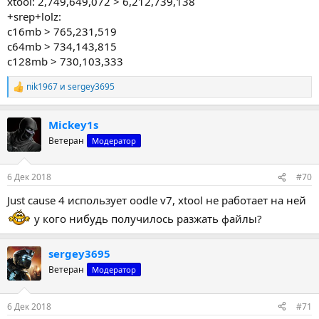
xtool: 2,749,649,072 > 6,212,739,138
+srep+lolz:
c16mb > 765,231,519
c64mb > 734,143,815
c128mb > 730,103,333
nik1967
и
sergey3695
Р
е
а
Mickey1s
к
ц
Ветеран
Модератор
и
и
:
6 Дек 2018
#70
Just cause 4 использует oodle v7, xtool не работает на ней
у кого нибудь получилось разжать файлы?
sergey3695
Ветеран
Модератор
6 Дек 2018
#71