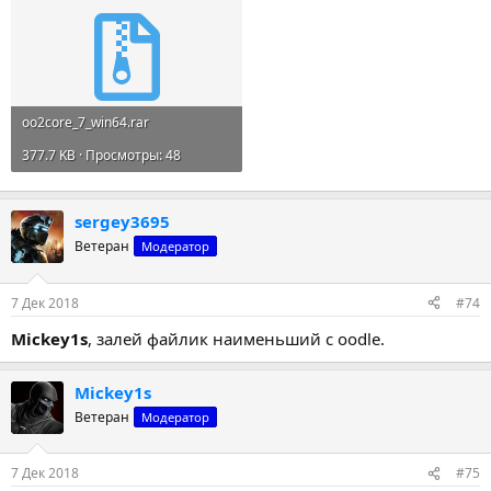
oo2core_7_win64.rar
377.7 KB · Просмотры: 48
sergey3695
Ветеран
Модератор
7 Дек 2018
#74
Mickey1s
, залей файлик наименьший с oodle.
Mickey1s
Ветеран
Модератор
7 Дек 2018
#75