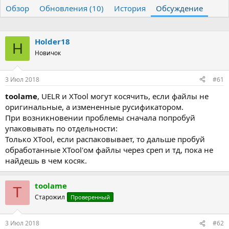
т
т
г
Обзор
Обновления (10)
История
Обсуждение
о
а
и
р
н
т
а
Holder18
е
ч
H
м
а
Новичок
ы
л
а
3 Июл 2018
#61
toolame
, UELR и XTool могут косячить, если файлы не
оригинальные, а измененные русификатором.
При возникновении проблемы сначала попробуй
упаковывать по отдельности:
Только XTool, если распаковывает, то дальше пробуй
обработанные XTool'ом файлы через среп и тд, пока не
найдешь в чем косяк.
toolame
T
Старожил
Проверенный
3 Июл 2018
#62