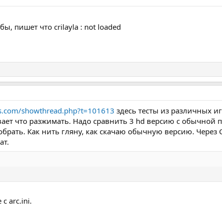
, пишет что crilayla : not loaded
ums.com/showthread.php?t=101613
здесь тесты из различных иг
вает что разжимать. Надо сравнить 3 hd версию с обычной п
обрать. Как нить гляну, как скачаю обычную версию. Через C
ат.
с arc.ini.