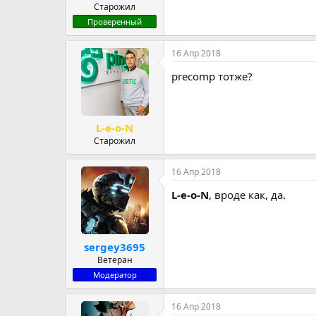
Старожил
Проверенный
16 Апр 2018
precomp тотже?
L-e-o-N
Старожил
16 Апр 2018
L-e-o-N
, вроде как, да.
sergey3695
Ветеран
Модератор
16 Апр 2018