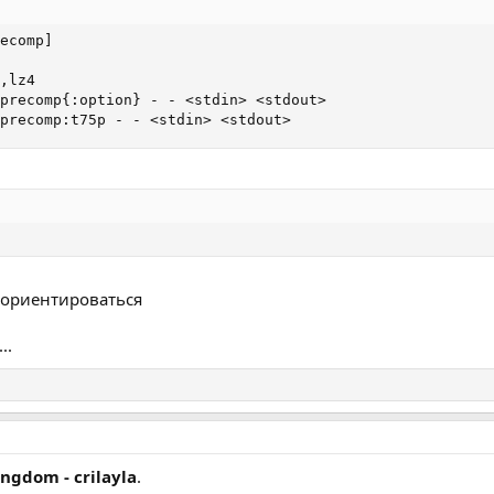
ecomp]

,lz4

precomp{:option} - - <stdin> <stdout>

precomp:t75p - - <stdin> <stdout>
и ориентироваться
..
ingdom - crilayla
.