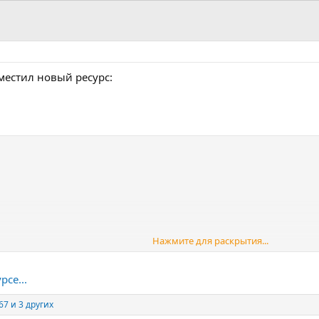
местил новый ресурс:
Нажмите для раскрытия...
:
рсе...
67
и 3 других