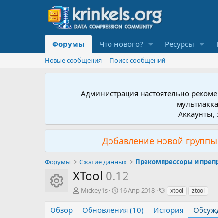
Форумы
Что нового?
Ресурсы
Новые сообщения
Поиск сообщений
Администрация настоятельно рекомен
мультиакка
Аккаунты, 
Добавление новой группы 
Форумы
Сжатие данных
Прекомпрессоры и преп
XTool
0.12
Иконка ресурса
А
Д
Т
Mickey1s
16 Апр 2018
xtool
ztool
в
а
е
т
т
г
Обзор
Обновления (10)
История
Обсуж
о
а
и