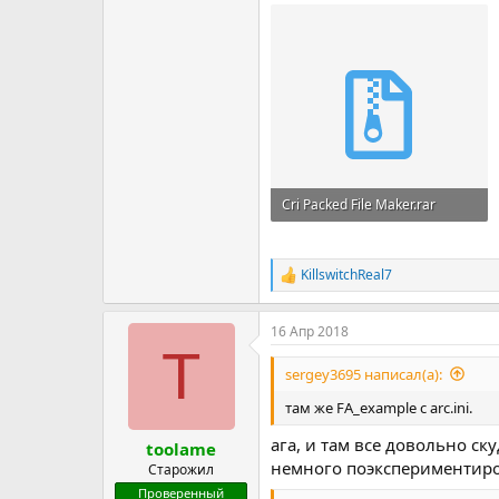
Cri Packed File Maker.rar
940.5 KB · Просмотры: 172
KillswitchReal7
Р
е
а
16 Апр 2018
к
T
ц
и
sergey3695 написал(а):
и
:
там же FA_example с arc.ini.
ага, и там все довольно ск
toolame
немного поэкспериментир
Старожил
Проверенный