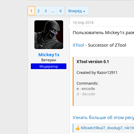
р
н
т
а
1
2
3
...
6
Вперёд
е
ч
м
а
16 Апр 2018
ы
л
а
Пользователь Mickey1s раз
XTool
- Successor of ZTool
Mickey1s
Ветеран
XTool version 0.1
Модератор
Created by Razor12911
Commands:
e - encode
d - decode
Operations and codecs available
precomp - data precompression
zlib : loaded
Узнать больше об этом ресу
crilayla : loaded
KillswitchReal7
,
doodugi7
,
nik19
Р
Options: