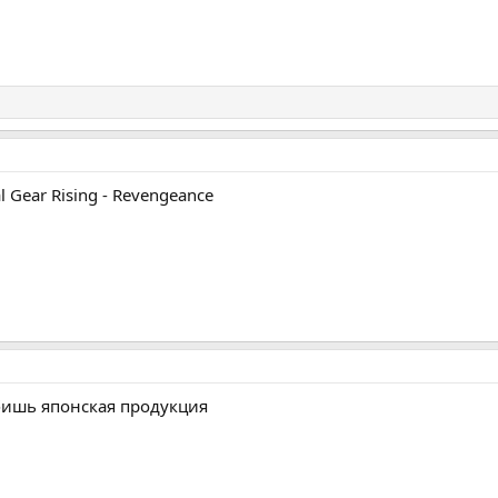
al Gear Rising - Revengeance
о бишь японская продукция