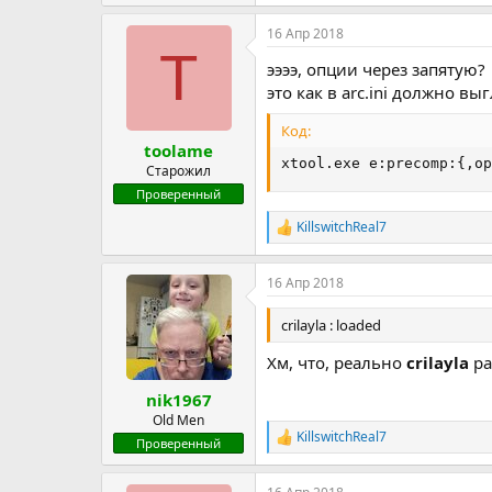
е
precomp - data precompression
а
c#: chunk size (default 16mb)
16 Апр 2018
к
t#: number of threads, use p fo
T
ц
ээээ, опции через запятую?
и
Usage : XTool [command]:[operat
и
это как в arc.ini должно вы
:
Example : XTool e
recomp:c32mb,t4
Код:
toolame
Acknowledgement:
xtool.exe e:precomp:{,op
zlib:
Старожил
-...
Проверенный
KillswitchReal7
Р
е
а
16 Апр 2018
к
ц
и
crilayla : loaded
и
:
Хм, что, реально
crilayla
р
nik1967
Old Men
KillswitchReal7
Р
Проверенный
е
а