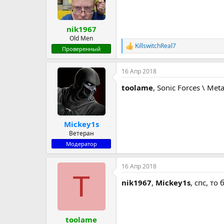
и
:
nik1967
Old Men
KillswitchReal7
Р
Проверенный
е
а
16 Апр 2018
к
ц
toolame
, Sonic Forces \ Met
и
и
:
Mickey1s
Ветеран
Модератор
16 Апр 2018
T
nik1967
,
Mickey1s
, спс, т
toolame