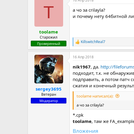
16 Апр 2018
к
T
ц
а чо за crilayla?
и
и
и почему нету 64битной либы
:
toolame
Старожил
KillswitchReal7
Р
Проверенный
е
а
16 Апр 2018
к
ц
nik1967
, да.
http://filefor
и
и
подходит, т.к. не обнаружи
:
подправить, а потом патч с
сжатия и конечный результ
sergey3695
Ветеран
toolame написал(а):
Модератор
а чо за crilayla?
*.cpk
toolame
, там же FA_example 
Вложения