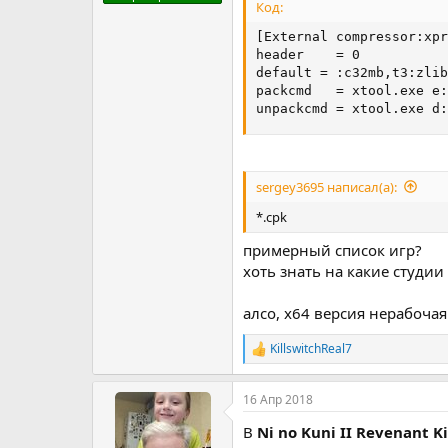
Код:
[External compressor:xpr
header    = 0

default = :c32mb,t3:zlib
packcmd   = xtool.exe e:
unpackcmd = xtool.exe d:
sergey3695 написал(а):
*.cpk
примерный список игр?
хоть знать на какие студи
алсо, x64 версия нерабочая.
KillswitchReal7
Р
е
а
16 Апр 2018
к
ц
В
Ni no Kuni II Revenant K
и