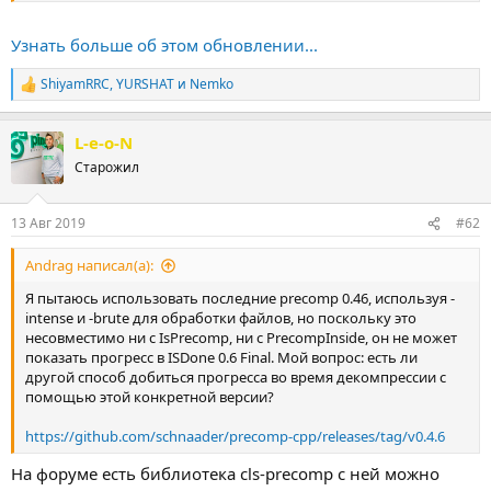
the same directory (see issue #87)
Corrected -pdfbmp statistics (see issue #27)...
Узнать больше об этом обновлении...
ShiyamRRC
,
YURSHAT
и
Nemko
Р
е
а
L-e-o-N
к
ц
Старожил
и
и
:
13 Авг 2019
#62
Andrag написал(а):
Я пытаюсь использовать последние precomp 0.46, используя -
intense и -brute для обработки файлов, но поскольку это
несовместимо ни с IsPrecomp, ни с PrecompInside, он не может
показать прогресс в ISDone 0.6 Final. Мой вопрос: есть ли
другой способ добиться прогресса во время декомпрессии с
помощью этой конкретной версии?
https://github.com/schnaader/precomp-cpp/releases/tag/v0.4.6
На форуме есть библиотека cls-precomp с ней можно