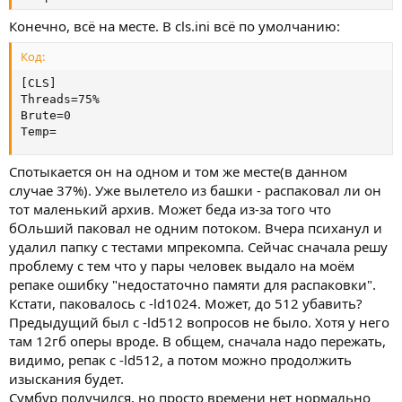
Конечно, всё на месте. В cls.ini всё по умолчанию:
Код:
[CLS]

Threads=75%

Brute=0

Temp=
Спотыкается он на одном и том же месте(в данном
случае 37%). Уже вылетело из башки - распаковал ли он
тот маленький архив. Может беда из-за того что
бОльший паковал не одним потоком. Вчера психанул и
удалил папку с тестами мпрекомпа. Сейчас сначала решу
проблему с тем что у пары человек выдало на моём
репаке ошибку "недостаточно памяти для распаковки".
Кстати, паковалось с -ld1024. Может, до 512 убавить?
Предыдущий был с -ld512 вопросов не было. Хотя у него
там 12гб оперы вроде. В общем, сначала надо пережать,
видимо, репак с -ld512, а потом можно продолжить
изыскания будет.
Сумбур получился, но просто времени нет нормально