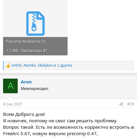
Precomp-Multiverse.7z
1.1 MB · Просмотры: 87
vint56
,
Nemko
,
SBalykov
и 2 других
Р
е
а
Aron
к
A
ц
Мимокрокодил
и
и
:
6 Сен 2021
#78
Всем Доброго дня!
Я новичек, поэтому не смог сам решить проблему.
Вопрос такой. Есть ли возможность корректно встроить в
FreeArc 0.67, новую версию precomp 0.47,