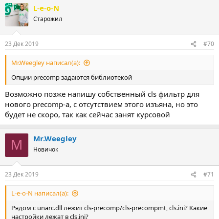
L-e-o-N
Старожил
23 Дек 2019
#70
Mr.Weegley написал(а):
Опции precomp задаются библиотекой
Возможно позже напишу собственный cls фильтр для
нового precomp-a, с отсутствием этого изъяна, но это
будет не скоро, так как сейчас занят курсовой
Mr.Weegley
M
Новичок
23 Дек 2019
#71
L-e-o-N написал(а):
Рядом с unarc.dll лежит cls-precomp/cls-precompmt, cls.ini? Какие
настройки лежат в cls.ini?