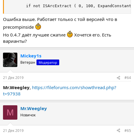
        if not ISArcExtract ( 0, 100, ExpandConstant(
Ошибка выше. Работает только с той версией что в
precompinside
Но 0.4.7 даёт лучшее сжатие
Хочется его. Есть
варианты?
Mickey1s
Ветеран
Модератор
21 Дек 2019
#64
Mr.Weegley
,
https://fileforums.com/showthread.php?
t=97938
Mr.Weegley
M
Новичок
21 Дек 2019
#65