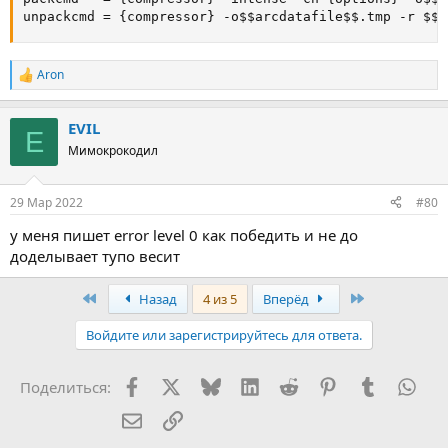
unpackcmd = {compressor} -o$$arcdatafile$$.tmp -r $$a
Aron
Р
е
а
EVIL
к
E
ц
Мимокрокодил
и
и
:
29 Мар 2022
#80
у меня пишет error level 0 как победить и не до
доделывает тупо весит
First
Last
Назад
4 из 5
Вперёд
Войдите или зарегистрируйтесь для ответа.
Facebook
X (Twitter)
Bluesky
LinkedIn
Reddit
Pinterest
Tumblr
Wha
Поделиться:
Электронная почта
Ссылка