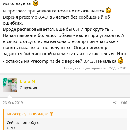
используется
И прогресс при упаковке тоже не показывается
Версия precomp 0.4.7 вылетает без сообщений об
ошибках.
Вроде распаковывается. Ещё бы 0.4.7 прикрутить...
Начал паковать большой объём - вылет при упаковке. А
в связи с отсутствием вывода precomp при упаковке -
понять изза чего - не получится. Опции precomp
задаются библиотекой и изменить их никак нельзя. Итог
- остаюсь на Precompinside c версией 0.4.3. Печалька
Последнее редактирование:
22 Дек 2019
L-e-o-N
Старожил
23 Дек 2019
#66
Mr.Weegley написал(а):
Сейчас попробую.
UPD