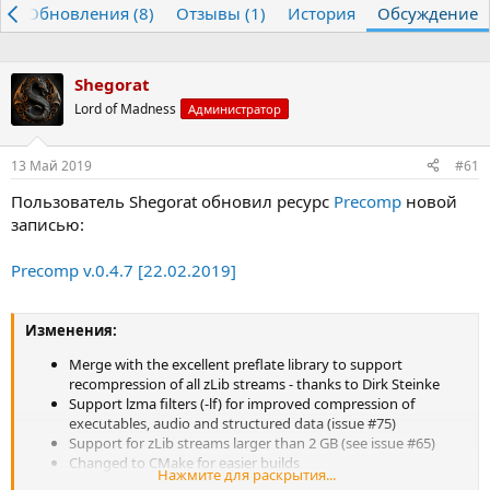
р
Обновления (8)
т
т
Отзывы (1)
История
Обсуждение
о
а
р
н
т
а
Shegorat
е
ч
Lord of Madness
м
а
Администратор
ы
л
а
13 Май 2019
#61
Пользователь Shegorat обновил ресурс
Precomp
новой
записью:
Precomp v.0.4.7 [22.02.2019]
Изменения:
Merge with the excellent preflate library to support
recompression of all zLib streams - thanks to Dirk Steinke
Support lzma filters (-lf) for improved compression of
executables, audio and structured data (issue #75)
Support for zLib streams larger than 2 GB (see issue #65)
Changed to CMake for easier builds
Нажмите для раскрытия...
Fixed crashes when running multiple instances of Precomp in