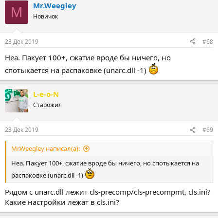
Mr.Weegley
M
Новичок
23 Дек 2019
#68
Неа. Пакует 100+, сжатие вроде бы ничего, но
спотыкается на распаковке (unarc.dll -1)
L-e-o-N
Старожил
23 Дек 2019
#69
Mr.Weegley написал(а):
Неа. Пакует 100+, сжатие вроде бы ничего, но спотыкается на
распаковке (unarc.dll -1)
Рядом с unarc.dll лежит cls-precomp/cls-precompmt, cls.ini?
Какие настройки лежат в cls.ini?