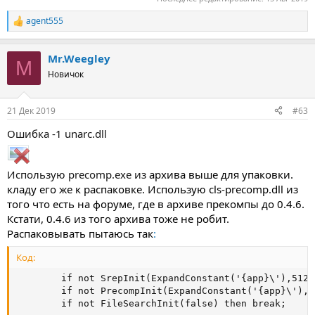
agent555
Р
е
а
Mr.Weegley
к
M
ц
Новичок
и
и
:
21 Дек 2019
#63
Ошибка -1 unarc.dll
Использую precomp.exe из
архива выше для упаковки.
кладу его же к распаковке. Использую cls-precomp.dll из
того что есть на форуме, где в архиве прекомпы до 0.4.6.
Кстати, 0.4.6 из того архива тоже не робит.
Распаковывать пытаюсь так
:
Код:
        if not SrepInit(ExpandConstant('{app}\'),512,
        if not PrecompInit(ExpandConstant('{app}\'),1
        if not FileSearchInit(false) then break;
