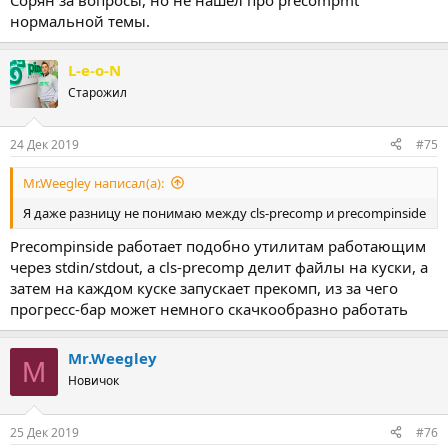
Сорян за вопросы, но не нашел про precompmt
нормальной темы.
L-e-o-N
Старожил
24 Дек 2019
#75
Mr.Weegley написал(а):
Я даже разницу не понимаю между cls-precomp и precompinside
Precompinside работает подобно утилитам работающим
через stdin/stdout, а cls-precomp делит файлы на куски, а
затем на каждом куске запускает прекомп, из за чего
прогресс-бар может немного скачкообразно работать
Mr.Weegley
M
Новичок
25 Дек 2019
#76