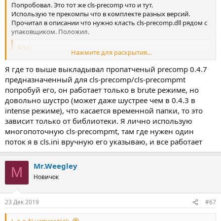
Попробовал. Это тот же cls-precomp что и тут.
Использую те прекомпы что в комплекте разных версий.
Прочитал в описании что нужно класть cls-precomp.dll рядом с
упаковщиком. Положил.
Код:
Нажмите для раскрытия...
Compressed 14 files, 7,688,176 => 2,163,705 bytes. R
Я где то выше выкладывал пропатченый precomp 0.4.7
Compression time: cpu 4.86 secs, real 473.95 secs. S
предназначенный для cls-precomp/cls-precompmt
All OK
попробуй его, он работает только в brute режиме, но
довольно шустро (может даже шустрее чем в 0.4.3 в
8минут на упаковку 7мб
как то уж очень долго. (Оказалось
intense режиме), что касается временной папки, то это
- из за запуска на внешнем хдд. Запустил на SSD - понятно, всё
зависит только от библиотеки. Я лично использую
быстро) Плюс - в этом режиме временная папка создаётся
рядом с упаковщиком. cls.ini игнорится. Надо запускать на ССД
многопоточную cls-precompmt, там где нужен один
поток я в cls.ini вручную его указываю, и все работает
%TEMP%\ не используется
И прогресс при упаковке тоже не показывается
Версия precomp 0.4.7 вылетает без сообщений об ошибках.
Mr.Weegley
M
Вроде распаковывается. Ещё бы 0.4.7 прикрутить...
Новичок
Начал паковать большой объём - вылет при упаковке. А в
связи с отсутствием вывода precomp при упаковке - понять изза
чего - не получится. Опции precomp задаются библиотекой и
23 Дек 2019
#67
изменить их никак нельзя. Итог - остаюсь на Precompinside c
версией 0.4.3. Печалька