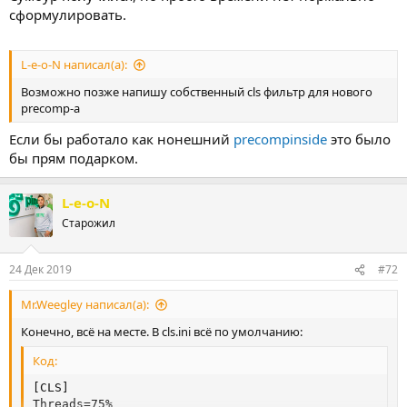
сформулировать.
L-e-o-N написал(а):
Возможно позже напишу собственный cls фильтр для нового
precomp-a
Если бы работало как нонешний
precompinside
это было
бы прям подарком.
L-e-o-N
Старожил
24 Дек 2019
#72
Mr.Weegley написал(а):
Конечно, всё на месте. В cls.ini всё по умолчанию:
Код:
[CLS]

Threads=75%
