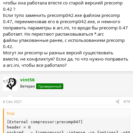
чтобы она работала втесте со старой версией precomp
0.42 ?
Если тупо заменить precomp042.exe файлом precomp
0.47, переименовав его в precomp042.exe, и немного
поправить параметры в arc.ini, то вроде бы precomp 0.47
работает. Но перестают распаковываться *.arc
файлы упакованные ранее, с использованием precomp
0.42.
Могут ли precomp-ы разных версий существовать
вместе, не конфликтуя? Если да, то что нужно поправить
а arc.ini, чтобы все работало?
vint56
Ветеран
Проверенный
6 Сен 2021
#79
Код:
[External compressor:precomp047]

header = 0

packcmd   = {compressor} -intense -cn {options} -o$$a