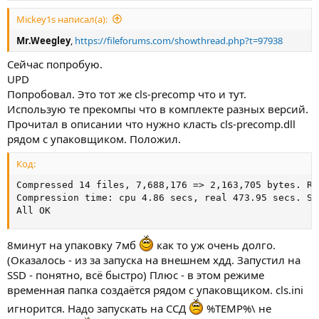
Mickey1s написал(а):
Mr.Weegley
,
https://fileforums.com/showthread.php?t=97938
Сейчас попробую.
UPD
Попробовал. Это тот же cls-precomp что и тут.
Использую те прекомпы что в комплекте разных версий.
Прочитал в описании что нужно класть cls-precomp.dll
рядом с упаковщиком. Положил.
Код:
Compressed 14 files, 7,688,176 => 2,163,705 bytes. Ra
Compression time: cpu 4.86 secs, real 473.95 secs. Sp
All OK
8минут на упаковку 7мб
как то уж очень долго.
(Оказалось - из за запуска на внешнем хдд. Запустил на
SSD - понятно, всё быстро) Плюс - в этом режиме
временная папка создаётся рядом с упаковщиком. cls.ini
игнорится. Надо запускать на ССД
%TEMP%\ не