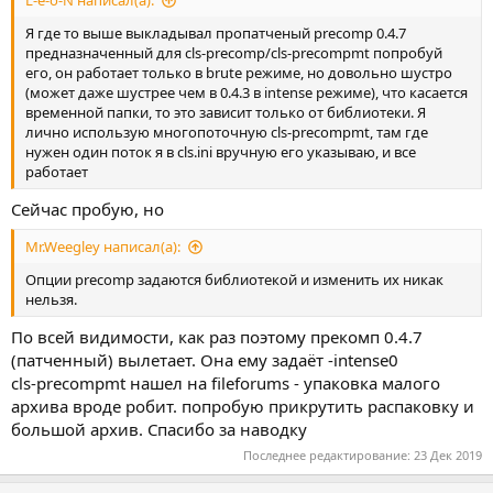
L-e-o-N написал(а):
Я где то выше выкладывал пропатченый precomp 0.4.7
предназначенный для cls-precomp/cls-precompmt попробуй
его, он работает только в brute режиме, но довольно шустро
(может даже шустрее чем в 0.4.3 в intense режиме), что касается
временной папки, то это зависит только от библиотеки. Я
лично использую многопоточную cls-precompmt, там где
нужен один поток я в cls.ini вручную его указываю, и все
работает
Сейчас пробую, но
Mr.Weegley написал(а):
Опции precomp задаются библиотекой и изменить их никак
нельзя.
По всей видимости, как раз поэтому прекомп 0.4.7
(патченный) вылетает. Она ему задаёт -intense0
cls-precompmt нашел на fileforums - упаковка малого
архива вроде робит. попробую прикрутить распаковку и
большой архив. Спасибо за наводку
Последнее редактирование:
23 Дек 2019