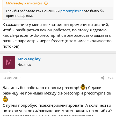
Mr.Weegley написал(а):
Если бы работало как нонешний
precompinside
это было бы
прям подарком.
К сожалению у меня не хватает ни времени ни знаний,
чтобы разбираться как он работает, по этому я сделаю
как cls-precomp/cls-precompmt с возможностью задавать
разные параметры через freearc (в том числе количество
потоков)
Mr.Weegley
M
Новичок
24 Дек 2019
#74
Да лишь бы работало с новым precomp!
) Я даже
разницу не понимаю между cls-precomp и precompinside
С путём попробую поэкспериментировать. А количество
потоков упаковки/распаковки может влиять на ошибки?