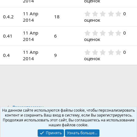
2014
оценок
в
0
ё
0
з
0
11 Апр
0
з
0.4.2
18
д
.
2014
оценок
в
0
ё
0
з
0
11 Апр
0
з
0.41
6
д
.
2014
оценок
в
0
ё
0
з
0
11 Апр
0
з
0.4
9
д
.
2014
оценок
в
0
ё
0
з
з
д
в
ё
з
д
Прекомпрессоры
На данном сайте используются файлы cookie, чтобы персонализировать
контент и сохранить Ваш вход в систему, если Вы зарегистрируетесь.
Продолжая использовать этот сайт, Вы соглашаетесь на использование
Russian (RU)
наших файлов cookie.
Обратная связь
Условия и правила
Принять
Узнать больше...
Политика конфиденциальности
Помощь
R