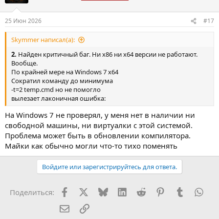
25 Июн 2026
#17
Skymmer написал(а):
2.
Найден критичный баг. Ни x86 ни x64 версии не работают.
Вообще.
По крайней мере на Windows 7 x64
Сократил команду до минимума
-t=2 temp.cmd но не помогло
вылезает лаконичная ошибка:
На Windows 7 не проверял, у меня нет в наличии ни
свободной машины, ни виртуалки с этой системой.
Проблема может быть в обновлении компилятора.
Майки как обычно могли что-то тихо поменять
Войдите или зарегистрируйтесь для ответа.
Facebook
X (Twitter)
Bluesky
LinkedIn
Reddit
Pinterest
Tumblr
Wha
Поделиться:
Электронная почта
Ссылка