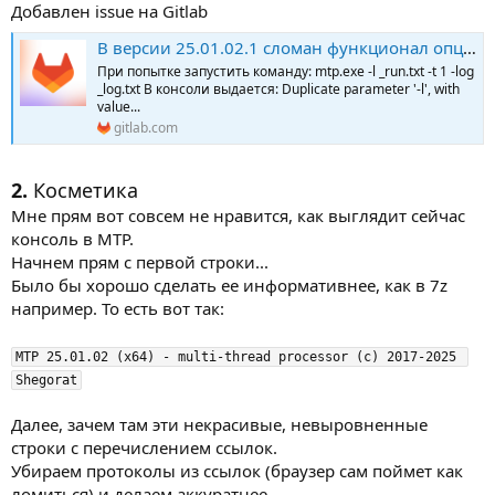
Добавлен issue на Gitlab
В версии 25.01.02.1 сломан функционал опции -log (#20) · Issues · Shegorat / mtp · GitLab
При попытке запустить команду: mtp.exe -l _run.txt -t 1 -log
_log.txt В консоли выдается: Duplicate parameter '-l', with
value...
gitlab.com
2.
Косметика
Мне прям вот совсем не нравится, как выглядит сейчас
консоль в MTP.
Начнем прям с первой строки...
Было бы хорошо сделать ее информативнее, как в 7z
например. То есть вот так:
MTP 25.01.02 (x64) - multi-thread processor (c) 2017-2025 
Shegorat
Далее, зачем там эти некрасивые, невыровненные
строки с перечислением ссылок.
Убираем протоколы из ссылок (браузер сам поймет как
ломиться) и делаем аккуратнее.