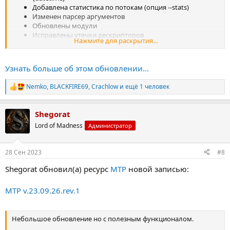
Добавлена статистика по потокам (опция --stats)
Изменен парсер аргументов
Обновлены модули
Исправлены утечки дескрипторов
Нажмите для раскрытия...
Небольшие фиксы
Узнать больше об этом обновлении...
Nemko
,
BLACKFIRE69
,
Crachlow
и ещё 1 человек
Р
е
а
Shegorat
к
ц
Lord of Madness
Администратор
и
и
:
28 Сен 2023
#8
Shegorat обновил(а) ресурс
MTP
новой записью:
MTP v.23.09.26.rev.1
Небольшое обновление но с полезным функционалом.