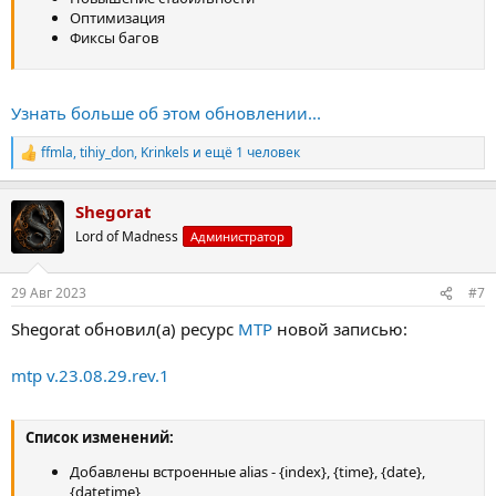
Оптимизация
Фиксы багов
Узнать больше об этом обновлении...
ffmla
,
tihiy_don
,
Krinkels
и ещё 1 человек
Р
е
а
Shegorat
к
ц
Lord of Madness
Администратор
и
и
:
29 Авг 2023
#7
Shegorat обновил(а) ресурс
MTP
новой записью:
mtp v.23.08.29.rev.1
Список изменений:
Добавлены встроенные alias - {index}, {time}, {date},
{datetime}