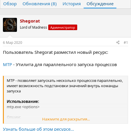
Обзор
т
Обновления (8)
т
История
Обсуждение
о
а
р
н
т
а
Shegorat
е
ч
Lord of Madness
Администратор
м
а
ы
л
а
6 Мар 2020
#1
Пользователь Shegorat разместил новый ресурс:
MTP
- Утилита для параллельного запуска процессов
MTP - позволяет запускать несколько процессов параллельно,
имеет возможность подстановки значений внутрь команды
запуска
Использование:
mtp.exe <options>
Опции:
Нажмите для раскрытия...
Command | Description
-t <n> | thread count
Узнать больше об этом ресурсе...