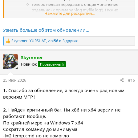
теперь нельзя передавать опция + значение
отдельно (к примеру '-log myfile.log'). Нужно
Нажмите для раскрытия...
указывать значение после опции (-logmyfile.log)
либо через знак '=' (-log=myfile.log)
теперь скрипт-файл может передаваться без
Узнать больше об этом обновлении...
опции последним параметром
mtp.exe -t=4 cmd.txt
Skymmer
,
YURSHAT
,
vint56
и 3 других
Р
можно передавать...
е
а
Skymmer
к
ц
Новичок
Проверенный
и
и
:
25 Июн 2026
#16
1.
Спасибо за обновление, я всегда очень рад новым
версиям MTP !
2.
Найден критичный баг. Ни x86 ни x64 версии не
работают. Вообще.
По крайней мере на Windows 7 x64
Сократил команду до минимума
-t=2 temp.cmd но не помогло