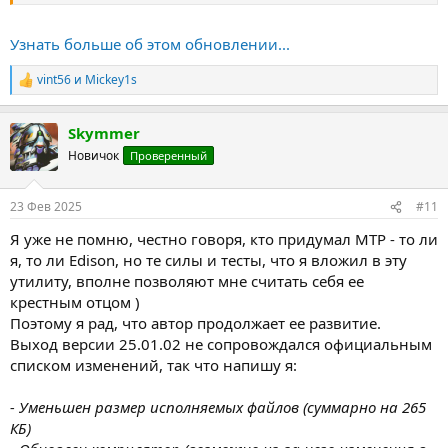
Узнать больше об этом обновлении...
vint56
и
Mickey1s
Р
е
а
Skymmer
к
ц
Новичок
Проверенный
и
и
:
23 Фев 2025
#11
Я уже не помню, честно говоря, кто придумал MTP - то ли
я, то ли Edison, но те силы и тесты, что я вложил в эту
утилиту, вполне позволяют мне считать себя ее
крестным отцом )
Поэтому я рад, что автор продолжает ее развитие.
Выход версии 25.01.02 не сопровождался официальным
списком изменений, так что напишу я:
- Уменьшен размер исполняемых файлов (суммарно на 265
КБ)