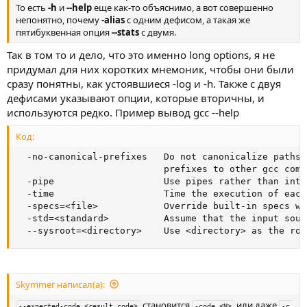
То есть
-h
и
--help
еще как-то объяснимо, а вот совершенно
непонятно, почему
-alias
с одним дефисом, а такая же
пятибуквенная опция
--stats
с двумя.
Так в том то и дело, что это именно long options, я не
придумал для них коротких мнемоник, чтобы они были
сразу понятны, как устоявшиеся -log и -h. Также с двуя
дефисами указывают опции, которые вторичны, и
используются редко. Пример вывод gcc --help
Код:
  -no-canonical-prefixes   Do not canonicalize paths 
                           prefixes to other gcc compo
  -pipe                    Use pipes rather than inte
  -time                    Time the execution of each
  -specs=<file>            Override built-in specs wi
  -std=<standard>          Assume that the input sour
  --sysroot=<directory>    Use <directory> as the roo
Skymmer написал(а):
становится
или даже
--expected-code <result_code>
-code <N>
-c 