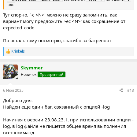
<N>
Тут спорно, '-c <N>' можно не сразу запомнить, как
вариант могу предложить '-ec <N>' как сокращение от
expected_code
По остальному посмотрю, спасибо за багрепорт
Krinkels
Р
е
а
Skymmer
к
ц
Новичок
Проверенный
и
и
:
6 Июл 2025
#13
Доброго дня.
Найден еще один баг, связанный с опцией -log
Начиная с версии 23.08.23.1, при использовании опции -
log, в log файле не пишется общее время выполнения
всех комманд.