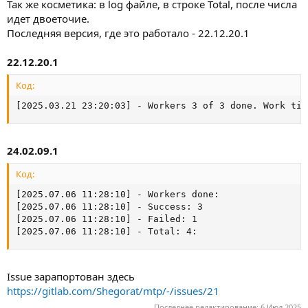
Так же косметика: в log файле, в строке Total, после числа
идет двоеточие.
Последняя версия, где это работало - 22.12.20.1
22.12.20.1
Код:
[2025.03.21 23:20:03] - Workers 3 of 3 done. Work tim
24.02.09.1
Код:
[2025.07.06 11:28:10] - Workers done:

[2025.07.06 11:28:10] - Success: 3

[2025.07.06 11:28:10] - Failed: 1

[2025.07.06 11:28:10] - Total: 4:
Issue зарапортован здесь
https://gitlab.com/Shegorat/mtp/-/issues/21
Последнее редактирование:
6 Июл 2025