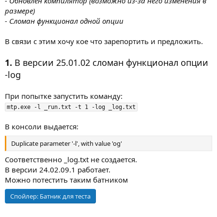
- Обновлен компилятор (возможно из-за него изменения в
размере)
- Сломан функционал одной опции
В связи с этим хочу кое что зарепортить и предложить.
1.
В версии 25.01.02 сломан функционал опции
-log
При попытке запустить команду:
mtp.exe -l _run.txt -t 1 -log _log.txt
В консоли выдается:
Duplicate parameter '-l', with value 'og'
Соответственно _log.txt не создается.
В версии 24.02.09.1 работает.
Можно потестить таким батником
Спойлер:
Батник для теста