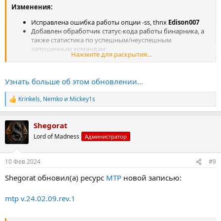
Изменения:
Исправлена ошибка работы опции -ss, thnx
Edison007
Добавлен обработчик статус-кода работы бинарника, а
также статистика по успешным/неуспешным
запущенным командам
Нажмите для раскрытия...
Итак, как работает обработчик кодов ошибок:
Узнать больше об этом обновлении...
Я добавил новую опцию
--expected-code <result_code>
. Она
устанавливает ожидаемый успешный статус-код ( по
Krinkels
,
Nemko
и
Mickey1s
умолчанию 0). Если результат запуска команды отличается от
Р
него, тогда команда...
е
а
Shegorat
к
ц
Lord of Madness
Администратор
и
и
:
10 Фев 2024
#9
Shegorat обновил(а) ресурс
MTP
новой записью:
mtp v.24.02.09.rev.1