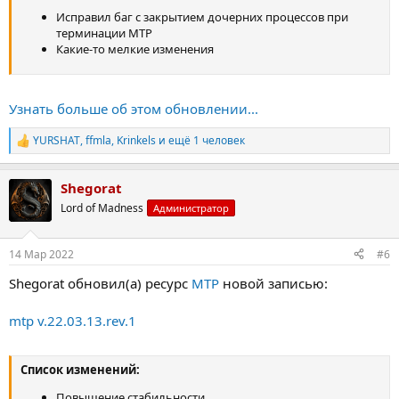
Исправил баг с закрытием дочерних процессов при
терминации MTP
Какие-то мелкие изменения
Узнать больше об этом обновлении...
YURSHAT
,
ffmla
,
Krinkels
и ещё 1 человек
Р
е
а
Shegorat
к
ц
Lord of Madness
Администратор
и
и
:
14 Мар 2022
#6
Shegorat обновил(а) ресурс
MTP
новой записью:
mtp v.22.03.13.rev.1
Список изменений:
Повышение стабильности