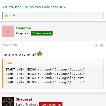
Узнать больше об этом обновлении...
ffmla
Р
е
а
toolame
к
T
ц
Старожил
Проверенный
и
и
:
7 Авг 2020
#3
т.е. это что то типа?
Код:
START /MIN /HIGH run.cmd>"C:\logs\log.txt"

START /MIN /HIGH run.cmd>"C:\logs\log.txt"

START /MIN /HIGH run.cmd>"C:\logs\log.txt"

START /MIN /HIGH run.cmd>"C:\logs\log.txt"
Shegorat
Lord of Madness
Администратор