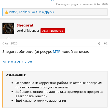
-alias <alias=value> | register constant alias
Последнее редактирование:
6 Авг 2020
-l <filename> | worklist with commands (required)
-w <path> | workdir
vint56
,
Krinkels
,
-XCX-
и 4 других
Р
-p <priority> | priority for executed commands: idle,
е
below_normal,...
а
Shegorat
к
ц
Lord of Madness
Администратор
и
и
:
6 Авг 2020
#2
Shegorat обновил(а) ресурс
MTP
новой записью:
MTP v.0.20.07.28
Изменения:
Исправлена некорректная работа некоторых программ
при включенных опциях -s или -ss
Добавлена опция -hp для показа примерного прогресса
в заголовке консоли
Ещё какие-то мелкие изменения