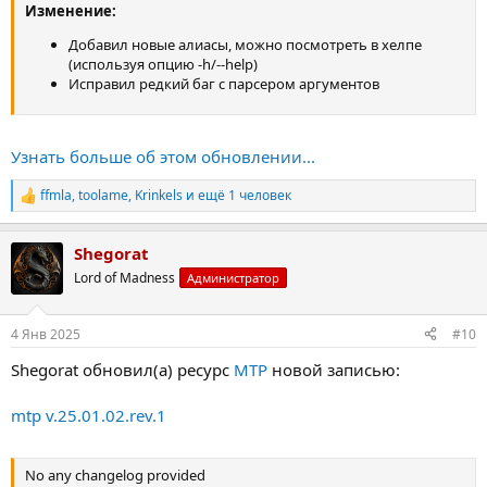
Изменение:
Добавил новые алиасы, можно посмотреть в хелпе
(используя опцию -h/--help)
Исправил редкий баг с парсером аргументов
Узнать больше об этом обновлении...
ffmla
,
toolame
,
Krinkels
и ещё 1 человек
Р
е
а
Shegorat
к
ц
Lord of Madness
Администратор
и
и
:
4 Янв 2025
#10
Shegorat обновил(а) ресурс
MTP
новой записью:
mtp v.25.01.02.rev.1
No any changelog provided