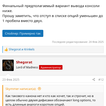
Финальный предполагаемый вариант вывода консоли
ниже.
Прошу заметить, что отступ в списке опций уменьшен до
1 пробела вместо двух.
Спойлер:
Примерно так
Последнее редактирование:
24 Фев 2025
Shegorat
и
Krinkels
Р
е
а
Shegorat
к
ц
Lord of Madness
Администратор
и
и
:
23 Фев 2025
#12
Skymmer написал(а):
Как такового канона нет и кто как хочет, так и строчит, но в
целом обычно двумя дефисами обозначают long options, то
есть длинные аналоги коротких опций.