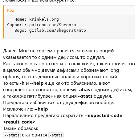
Код:
   Home: krinkels.org

Support: patreon.com/Shegorat

   Bugs: gitlab.com/Shegorat/mtp
Далее. Мне не совсем нравится, что часть опций
указывается то с одним дефисом, то с двумя.
Как такового канона нет и кто как хочет, так и строчит, но
в целом обычно двумя дефисами обозначают long
options, то есть длинные аналоги коротких опций.
То есть
-h
и
--help
еще как-то объяснимо, а вот
совершенно непонятно, почему
-alias
с одним дефисом,
а такая же пятибуквенная опция
--stats
с двумя.
Предлагаю избавиться от двух дефисов вообще.
Исключение:
--help
Параллельно предлагаю сократить
--expected-code
<result_code>
Таким образом:
становится
--stats
-stats