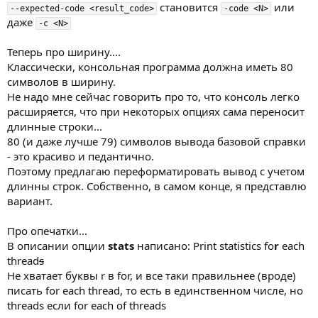
становится
или
--expected-code <result_code>
-code <N>
даже
-c <N>
Теперь про ширину....
Классически, консольная программа должна иметь 80
символов в ширину.
Не надо мне сейчас говорить про то, что консоль легко
расширяется, что при некоторых опциях сама переносит
длинные строки...
80 (и даже лучше 79) символов вывода базовой справки
- это красиво и педантично.
Поэтому предлагаю переформатировать вывод с учетом
длинны строк. Собственно, в самом конце, я представлю
вариант.
Про опечатки...
В описании опции
stats
написано: Print statistics fo
r
each
thread
s
Не хватает буквы r в for, и все таки правильнее (вроде)
писать for each thread, то есть в единственном числе, но
threads если for each of threads