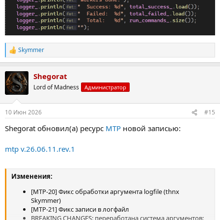
Skymmer
Р
е
а
Shegorat
к
ц
Lord of Madness
Администратор
и
и
:
10 Июн 2026
#15
Shegorat обновил(а) ресурс
MTP
новой записью:
mtp v.26.06.11.rev.1
Изменения:
[MTP-20] Фикс обработки аргумента logfile (thnx
Skymmer)
[MTP-21] Фикс записи в логфайл
BREAKING CHANGES: переработана система аргументов: