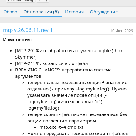
т
т
г
о
а
и
Обзор
Обновления (8)
История
Обсуждение
р
с
о
з
mtp v.26.06.11.rev.1
д
10 Июн 2026
а
Изменения:
н
и
[MTP-20] Фикс обработки аргумента logfile (thnx
я
Skymmer)
[MTP-21] Фикс записи в логфайл
BREAKING CHANGES: переработана система
аргументов:
теперь нельзя передавать опция + значение
отдельно (к примеру '-log myfile.log'). Нужно
указывать значение после опции (-
logmyfile.log) либо через знак '=' (-
log=myfile.log)
теперь скрипт-файл может передаваться без
опции последним параметром
mtp.exe -t=4 cmd.txt
можно передавать несколько скрипт файлов