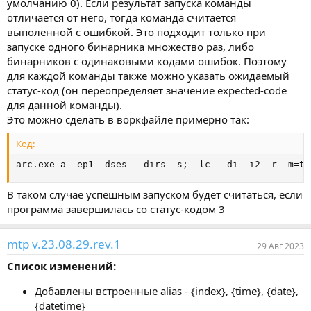
умолчанию 0). Если результат запуска команды
отличается от него, тогда команда считается
выполенной с ошибкой. Это подходит только при
запуске одного бинарника множество раз, либо
бинарников с одинаковыми кодами ошибок. Поэтому
для каждой команды также можно указать ожидаемый
статус-код (он переопределяет значение expected-code
для данной команды).
Это можно сделать в воркфайле примерно так:
Код:
arc.exe a -ep1 -dses --dirs -s; -lc- -di -i2 -r -m=to
В таком случае успешным запуском будет считаться, если
программа завершилась со статус-кодом 3
mtp v.23.08.29.rev.1
29 Авг 2023
Список изменений:
Добавлены встроенные alias - {index}, {time}, {date},
{datetime}