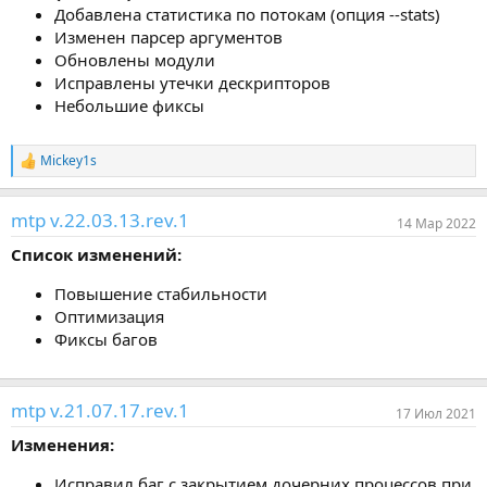
Добавлена статистика по потокам (опция --stats)
Изменен парсер аргументов
Обновлены модули
Исправлены утечки дескрипторов
Небольшие фиксы
Mickey1s
Р
е
а
mtp v.22.03.13.rev.1
к
14 Мар 2022
ц
Список изменений:
и
и
:
Повышение стабильности
Оптимизация
Фиксы багов
mtp v.21.07.17.rev.1
17 Июл 2021
Изменения:
Исправил баг с закрытием дочерних процессов при