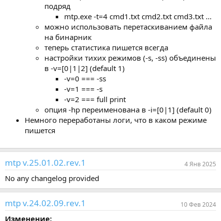
подряд
mtp.exe -t=4 cmd1.txt cmd2.txt cmd3.txt ...
можно использовать перетаскиванием файла
на бинарник
теперь статистика пишется всегда
настройки тихих режимов (-s, -ss) объединены
в -v=[0|1|2] (default 1)
-v=0 === -ss
-v=1 === -s
-v=2 === full print
опция -hp переименована в -i=[0|1] (default 0)
Немного переработаны логи, что в каком режиме
пишется
mtp v.25.01.02.rev.1
4 Янв 2025
No any changelog provided
mtp v.24.02.09.rev.1
10 Фев 2024
Изменение: