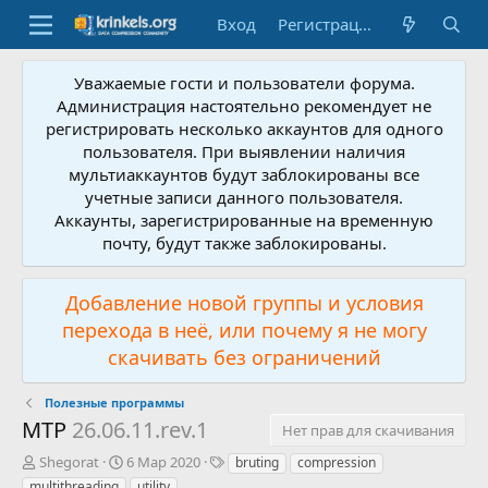
Вход
Регистрация
Уважаемые гости и пользователи форума.
Администрация настоятельно рекомендует не
регистрировать несколько аккаунтов для одного
пользователя. При выявлении наличия
мультиаккаунтов будут заблокированы все
учетные записи данного пользователя.
Аккаунты, зарегистрированные на временную
почту, будут также заблокированы.
Добавление новой группы и условия
перехода в неё, или почему я не могу
скачивать без ограничений
Полезные программы
MTP
26.06.11.rev.1
Нет прав для скачивания
А
Д
Т
Shegorat
6 Мар 2020
bruting
compression
в
а
е
multithreading
utility