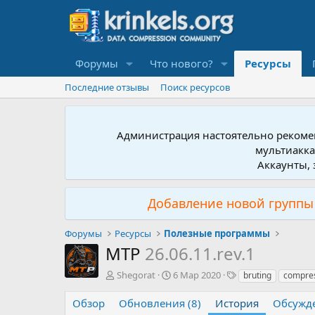
Форумы
Что нового?
Ресурсы
Последние отзывы
Поиск ресурсов
Администрация настоятельно рекомен
мультиакка
Аккаунты, 
Добавление новой группы 
Форумы
Ресурсы
Полезные программы
MTP
26.06.11.rev.1
А
Д
Т
Shegorat
6 Мар 2020
bruting
compre
в
а
е
т
т
г
Обзор
Обновления (8)
История
Обсужд
о
а
и