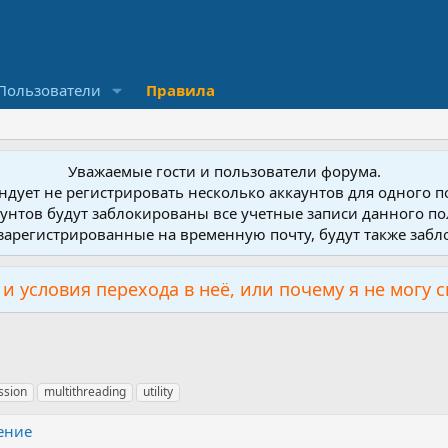
Пользователи
Правила
Уважаемые гости и пользователи форума.
дует не регистрировать несколько аккаунтов для одного 
унтов будут заблокированы все учетные записи данного по
зарегистрированные на временную почту, будут также заб
и условия перехода в неё, или почему я не могу 
ssion
multithreading
utility
ение