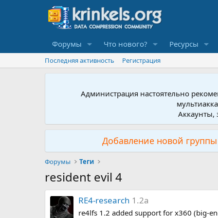
Форумы
Что нового?
Ресурсы
Последняя активность
Регистрация
Администрация настоятельно рекомен
мультиакка
Аккаунты, 
Добавление новой группы 
Форумы
Теги
resident evil 4
RE4-research
1.2a
re4lfs 1.2 added support for x360 (big-end