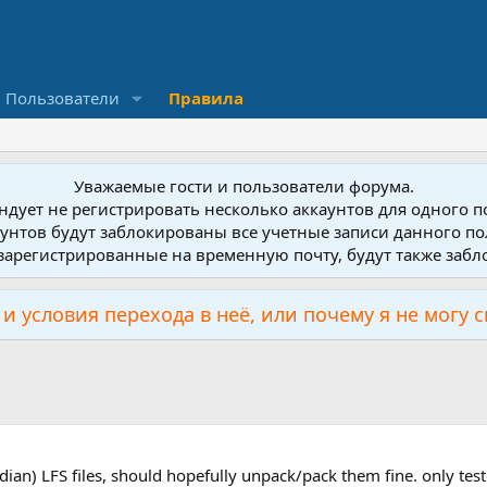
Пользователи
Правила
Уважаемые гости и пользователи форума.
дует не регистрировать несколько аккаунтов для одного 
унтов будут заблокированы все учетные записи данного по
зарегистрированные на временную почту, будут также заб
и условия перехода в неё, или почему я не могу 
ian) LFS files, should hopefully unpack/pack them fine. only test