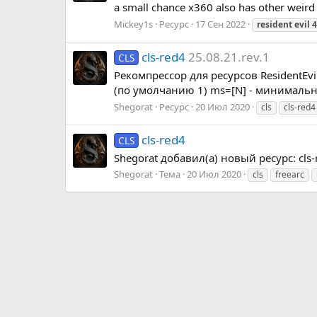
a small chance x360 also has other weird LF
Mickey1s
Ресурс
17 Сен 2022
resident
evil
4
cls-red4
25.08.21.rev.1
CLS
Рекомпрессор для ресурсов ResidentEvil
(по умолчанию 1) ms=[N] - минимальн
Shegorat
Ресурс
20 Июл 2020
cls
cls-red4
cls-red4
CLS
Shegorat добавил(а) новый ресурс: cls-
Shegorat
Тема
20 Июл 2020
cls
freearc