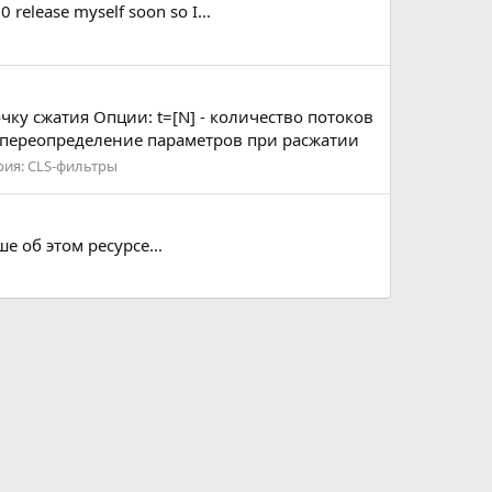
0 release myself soon so I...
почку сжатия Опции: t=[N] - количество потоков
- переопределение параметров при расжатии
рия:
CLS-фильтры
е об этом ресурсе...