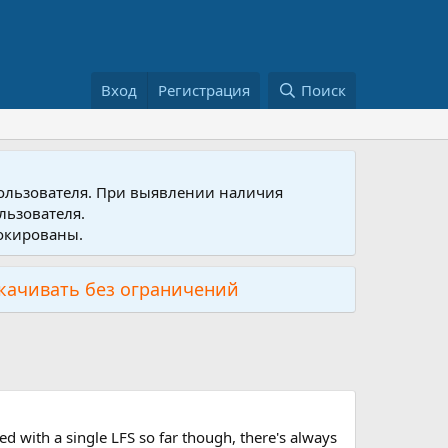
Вход
Регистрация
Поиск
пользователя. При выявлении наличия
льзователя.
локированы.
скачивать без ограничений
ed with a single LFS so far though, there's always