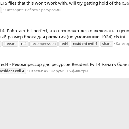
S files that this won't work with, will try getting hold of the x36
Категория:
Работа с ресурсами
 4. Работает bit-perfect, что позволяет легко включать в це
ый размер блока для расжатия (по умолчанию 1024) cls.ini 
Катего
freearc
re4
recompression
red4
resident
evil
4
sharc
red4 - Рекомпрессор для ресурсов Resident Evil 4 Узнать больш
Ответы: 46
Форум:
CLS-фильтры
resident
evil
4