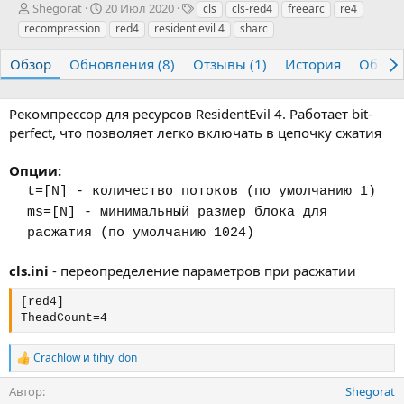
А
Д
Т
Shegorat
20 Июл 2020
cls
cls-red4
freearc
re4
в
а
е
recompression
red4
resident evil 4
sharc
т
т
г
о
а
и
Обзор
Обновления (8)
Отзывы (1)
История
Обсуж
р
с
о
з
Рекомпрессор для ресурсов ResidentEvil 4. Работает bit-
д
perfect, что позволяет легко включать в цепочку сжатия
а
н
Опции:
и
я
t=[N] - количество потоков (по умолчанию 1)
ms=[N] - минимальный размер блока для
расжатия (по умолчанию 1024)
cls.ini
- переопределение параметров при расжатии
[red4]
TheadCount=4
Crachlow
и
tihiy_don
Р
е
Автор
Shegorat
а