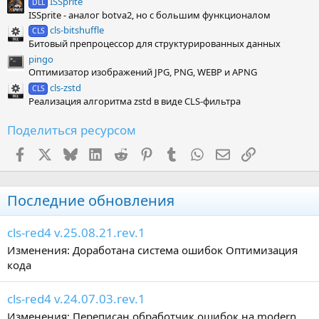
ISSprite
DLL
ISSprite - аналог botva2, но с большим функционалом
cls-bitshuffle
CLS
Битовый препроцессор для структурированных данных
pingo
Оптимизатор изображений JPG, PNG, WEBP и APNG
cls-zstd
CLS
Реализация алгоритма zstd в виде CLS-фильтра
Поделиться ресурсом
Facebook
X (Twitter)
Bluesky
LinkedIn
Reddit
Pinterest
Tumblr
WhatsApp
Электронная поч
Ссылка
Последние обновления
cls-red4 v.25.08.21.rev.1
Изменения: Доработана система ошибок Оптимизация
кода
cls-red4 v.24.07.03.rev.1
Изменения: Переписан обработчик ошибок на modern