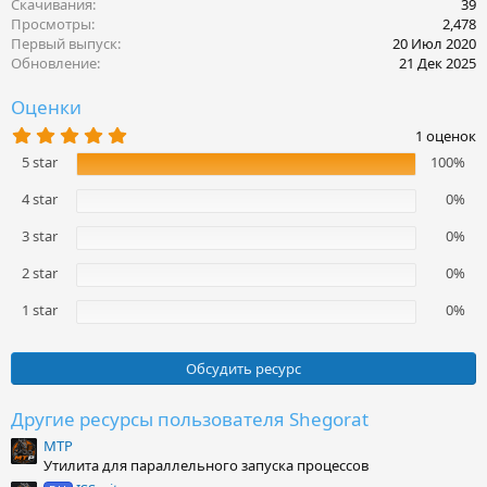
к
Скачивания
39
ц
Просмотры
2,478
и
Первый выпуск
20 Июл 2020
и
Обновление
21 Дек 2025
:
Оценки
5
1 оценок
.
5 star
100%
0
0
з
4 star
0%
в
ё
3 star
0%
з
д
2 star
0%
1 star
0%
Обсудить ресурс
Другие ресурсы пользователя Shegorat
MTP
Утилита для параллельного запуска процессов