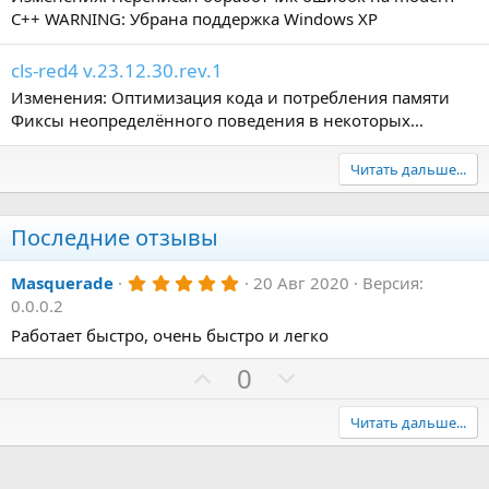
C++ WARNING: Убрана поддержка Windows XP
cls-red4 v.23.12.30.rev.1
Изменения: Оптимизация кода и потребления памяти
Фиксы неопределённого поведения в некоторых...
Читать дальше...
Последние отзывы
5
Masquerade
20 Авг 2020
Версия:
.
0.0.0.2
0
0
Работает быстро, очень быстро и легко
з
в
П
Н
0
ё
о
з
е
д
з
г
Читать дальше...
и
а
т
т