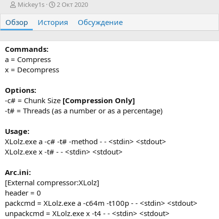
А
Д
Mickey1s
2 Окт 2020
в
а
Обзор
т
История
т
Обсуждение
о
а
р
с
о
Commands:
з
a = Compress
д
x = Decompress
а
н
Options:
и
-c# = Chunk Size
[Compression Only]
я
-t# = Threads (as a number or as a percentage)
Usage:
XLolz.exe a -c# -t# -method - - <stdin> <stdout>
XLolz.exe x -t# - - <stdin> <stdout>
Arc.ini:
[External compressor:XLolz]
header = 0
packcmd = XLolz.exe a -c64m -t100p - - <stdin> <stdout>
unpackcmd = XLolz.exe x -t4 - - <stdin> <stdout>