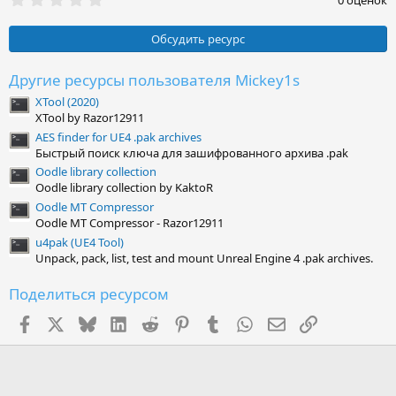
0 оценок
.
0
0
Обсудить ресурс
з
в
ё
Другие ресурсы пользователя Mickey1s
з
XTool (2020)
д
XTool by Razor12911
AES finder for UE4 .pak archives
Быстрый поиск ключа для зашифрованного архива .pak
Oodle library collection
Oodle library collection by KaktoR
Oodle MT Compressor
Oodle MT Compressor - Razor12911
u4pak (UE4 Tool)
Unpack, pack, list, test and mount Unreal Engine 4 .pak archives.
Поделиться ресурсом
Facebook
X (Twitter)
Bluesky
LinkedIn
Reddit
Pinterest
Tumblr
WhatsApp
Электронная поч
Ссылка