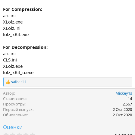
For Compression:
arc.ini
XLolz.exe
XLolz.ini
lolz_x64.exe
For Decompression:
arc.ini
CLS.ini
XLolz.exe
lolz_x64_u.exe
safeer11
Р
е
Автор
Mickey1s
а
к
Скачивания
14
ц
Просмотры
2,567
и
Первый выпуск
2 Окт 2020
и
Обновление
2 Окт 2020
:
Оценки
0