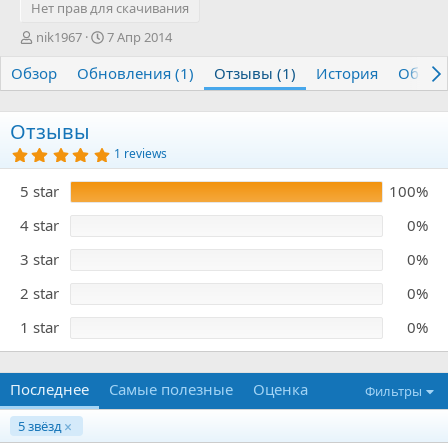
Нет прав для скачивания
А
Д
nik1967
7 Апр 2014
в
а
Обзор
т
Обновления (1)
т
Отзывы (1)
История
Обсуж
о
а
р
с
о
Отзывы
з
5
1 reviews
д
.
0
а
5 star
100%
0
н
з
и
в
4 star
0%
я
ё
з
3 star
0%
д
2 star
0%
1 star
0%
Последнее
Самые полезные
Оценка
Фильтры
5 звёзд