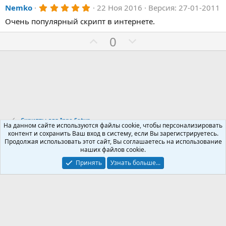
5
Nemko
22 Ноя 2016
Версия: 27-01-2011
.
Очень популярный скрипт в интернете.
0
0
з
П
Н
0
в
о
е
ё
з
з
г
д
и
а
т
т
и
и
в
в
Скрипты для Inno Setup
н
н
На данном сайте используются файлы cookie, чтобы персонализировать
контент и сохранить Ваш вход в систему, если Вы зарегистрируетесь.
ы
ы
Продолжая использовать этот сайт, Вы соглашаетесь на использование
Russian (RU)
й
й
наших файлов cookie.
Обратная связь
Условия и правила
г
г
Принять
Узнать больше...
Политика конфиденциальности
Помощь
R
о
о
S
S
л
л
о
о
с
с