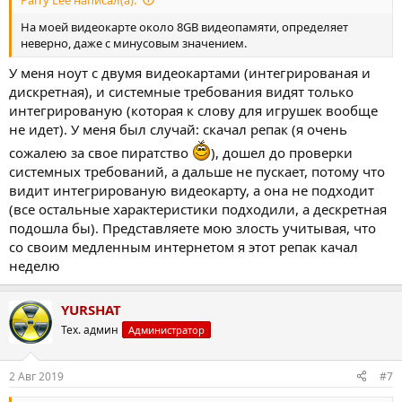
На моей видеокарте около 8GB видеопамяти, определяет
неверно, даже с минусовым значением.
У меня ноут с двумя видеокартами (интегрированая и
дискретная), и системные требования видят только
интегрированую (которая к слову для игрушек вообще
не идет). У меня был случай: скачал репак (я очень
сожалею за свое пиратство
), дошел до проверки
системных требований, а дальше не пускает, потому что
видит интегрированую видеокарту, а она не подходит
(все остальные характеристики подходили, а дескретная
подошла бы). Представляете мою злость учитывая, что
со своим медленным интернетом я этот репак качал
неделю
YURSHAT
Тех. админ
Администратор
2 Авг 2019
#7