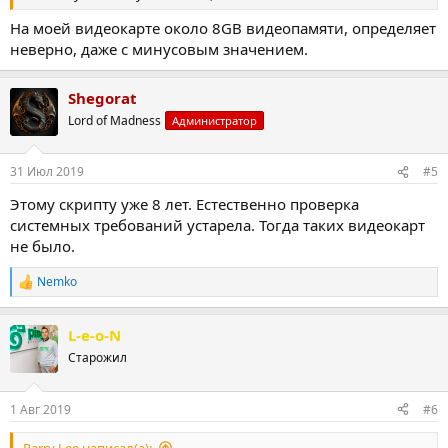
На моей видеокарте около 8GB видеопамяти, определяет
неверно, даже с минусовым значением.
Shegorat
Lord of Madness
Администратор
31 Июл 2019
#5
Этому скрипту уже 8 лет. Естественно проверка
системных требований устарела. Тогда таких видеокарт
не было.
Nemko
Р
е
а
L-e-o-N
к
ц
Старожил
и
и
:
1 Авг 2019
#6
Parry Lee написал(а):