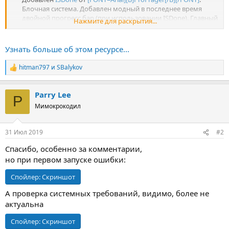
Блочная система. Добавлен модный в последнее время
двойной прогресс бар (при использовании ISDone). Главный
Нажмите для раскрытия...
скрипт:
Xenus...
Узнать больше об этом ресурсе...
hitman797
и
SBalykov
Р
е
а
Parry Lee
к
P
ц
Мимокрокодил
и
и
:
31 Июл 2019
#2
Спасибо, особенно за комментарии,
но при первом запуске ошибки:
Спойлер:
Скриншот
А проверка системных требований, видимо, более не
актуальна
Спойлер:
Скриншот