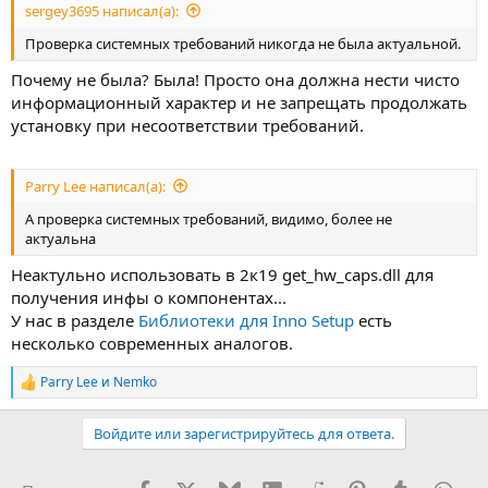
sergey3695 написал(а):
Проверка системных требований никогда не была актуальной.
Почему не была? Была! Просто она должна нести чисто
информационный характер и не запрещать продолжать
установку при несоответствии требований.
Parry Lee написал(а):
А проверка системных требований, видимо, более не
актуальна
Неактульно использовать в 2к19 get_hw_caps.dll для
получения инфы о компонентах...
У нас в разделе
Библиотеки для Inno Setup
есть
несколько современных аналогов.
Parry Lee
и
Nemko
Р
е
а
Войдите или зарегистрируйтесь для ответа.
к
ц
и