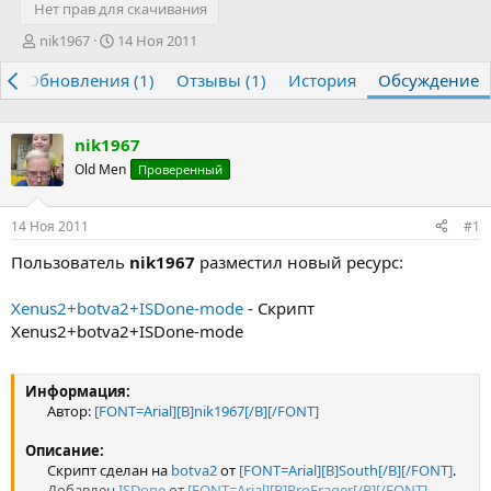
Нет прав для скачивания
А
Д
nik1967
14 Ноя 2011
в
а
р
Обновления (1)
т
т
Отзывы (1)
История
Обсуждение
о
а
р
н
т
а
nik1967
е
ч
Old Men
Проверенный
м
а
ы
л
а
14 Ноя 2011
#1
Пользователь
nik1967
разместил новый ресурс:
Xenus2+botva2+ISDone-mode
- Скрипт
Xenus2+botva2+ISDone-mode
Информация:
Автор:
[FONT=Arial][B]nik1967[/B][/FONT]
Описание:
Скрипт сделан на
botva2
от
[FONT=Arial][B]South[/B][/FONT]
.
Добавлен
ISDone
от
[FONT=Arial][B]ProFrager[/B][/FONT]
.