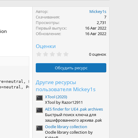
Автор
Mickey1s
Скачивания
7
Просмотры
2,731
Первый выпуск
16 Авг 2022
tion
Обновление
16 Авг 2022
Оценки
0
0 оценок
.
0
0
Обсудить ресурс
з
в
ё
Другие ресурсы
e=neutral, PublicKeyToken=null": "1",

з
=neutral, PublicKeyToken=null": "2"

пользователя Mickey1s
д
XTool (2020)
XTool by Razor12911
AES finder for UE4 .pak archives
Быстрый поиск ключа для
зашифрованного архива .pak
Oodle library collection
Oodle library collection by
KaktoR