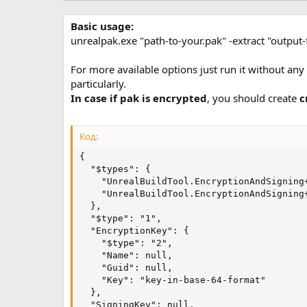
р
с
о
Basic usage:
з
unrealpak.exe "path-to-your.pak" -extract "output-
д
а
For more available options just run it without an
н
particularly.
и
я
In case if pak is encrypted
, you should create
c
Код:
{

  "$types": {

    "UnrealBuildTool.EncryptionAndSigning
    "UnrealBuildTool.EncryptionAndSigning
  },

  "$type": "1",

  "EncryptionKey": {

    "$type": "2",

    "Name": null,

    "Guid": null,

    "Key": "key-in-base-64-format"

  },

  "SigningKey": null,
