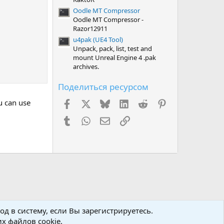
Oodle MT Compressor
Oodle MT Compressor -
Razor12911
u4pak (UE4 Tool)
Unpack, pack, list, test and
mount Unreal Engine 4 .pak
archives.
Поделиться ресурсом
u can use
Facebook
X (Twitter)
Bluesky
LinkedIn
Reddit
Pinterest
Tumblr
WhatsApp
Электронная почта
Ссылка
д в систему, если Вы зарегистрируетесь.
х файлов cookie.