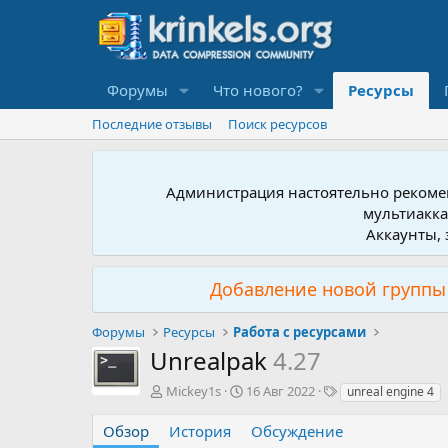
Форумы
Что нового?
Ресурсы
Последние отзывы
Поиск ресурсов
Администрация настоятельно рекомен
мультиакка
Аккаунты, 
Добавление новой группы 
Форумы
Ресурсы
Работа с ресурсами
Unrealpak
4.27
А
Д
Т
Mickey1s
16 Авг 2022
unreal engine 4
в
а
е
т
т
г
Обзор
История
Обсуждение
о
а
и