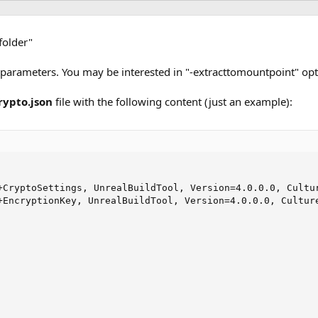
folder"
y parameters. You may be interested in "-extracttomountpoint" op
rypto.json
file with the following content (just an example):
+CryptoSettings, UnrealBuildTool, Version=4.0.0.0, Cultur
+EncryptionKey, UnrealBuildTool, Version=4.0.0.0, Culture