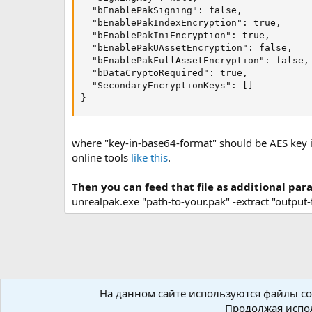
  "bEnablePakSigning": false,

  "bEnablePakIndexEncryption": true,

  "bEnablePakIniEncryption": true,

  "bEnablePakUAssetEncryption": false,

  "bEnablePakFullAssetEncryption": false,

  "bDataCryptoRequired": true,

  "SecondaryEncryptionKeys": []

}
where "key-in-base64-format" should be AES key i
online tools
like this
.
Then you can feed that file as additional para
unrealpak.exe "path-to-your.pak" -extract "output
На данном сайте используются файлы coo
Форумы
Ресурсы
Работа с ресурсами
Продолжая испол