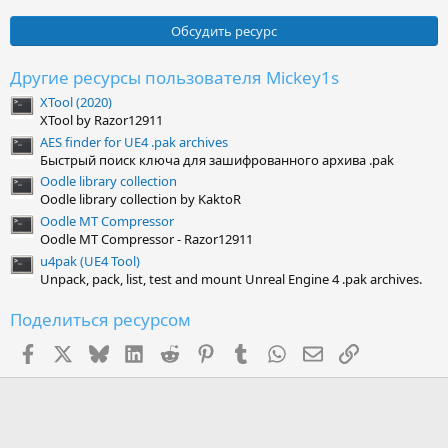
0
0
Обсудить ресурс
з
в
ё
Другие ресурсы пользователя Mickey1s
з
XTool (2020)
д
XTool by Razor12911
AES finder for UE4 .pak archives
Быстрый поиск ключа для зашифрованного архива .pak
Oodle library collection
Oodle library collection by KaktoR
Oodle MT Compressor
Oodle MT Compressor - Razor12911
u4pak (UE4 Tool)
Unpack, pack, list, test and mount Unreal Engine 4 .pak archives.
Поделиться ресурсом
Facebook
X (Twitter)
Bluesky
LinkedIn
Reddit
Pinterest
Tumblr
WhatsApp
Электронная поч
Ссылка