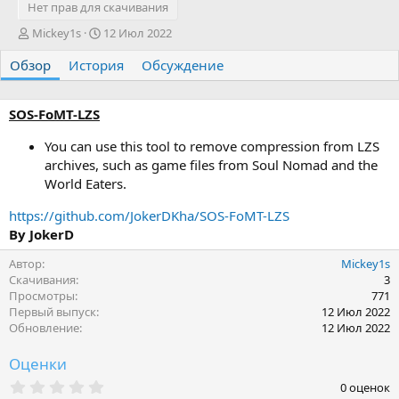
Нет прав для скачивания
А
Д
Mickey1s
12 Июл 2022
в
а
Обзор
т
История
т
Обсуждение
о
а
р
с
о
SOS-FoMT-LZS
з
д
You can use this tool to remove compression from LZS
а
archives, such as game files from Soul Nomad and the
н
World Eaters.
и
я
https://github.com/JokerDKha/SOS-FoMT-LZS
By JokerD
Автор
Mickey1s
Скачивания
3
Просмотры
771
Первый выпуск
12 Июл 2022
Обновление
12 Июл 2022
Оценки
0
0 оценок
.