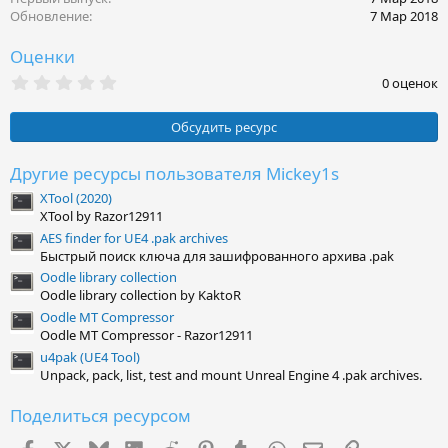
Обновление
7 Мар 2018
Оценки
0
0 оценок
.
0
0
Обсудить ресурс
з
в
ё
Другие ресурсы пользователя Mickey1s
з
XTool (2020)
д
XTool by Razor12911
AES finder for UE4 .pak archives
Быстрый поиск ключа для зашифрованного архива .pak
Oodle library collection
Oodle library collection by KaktoR
Oodle MT Compressor
Oodle MT Compressor - Razor12911
u4pak (UE4 Tool)
Unpack, pack, list, test and mount Unreal Engine 4 .pak archives.
Поделиться ресурсом
Facebook
X (Twitter)
Bluesky
LinkedIn
Reddit
Pinterest
Tumblr
WhatsApp
Электронная поч
Ссылка