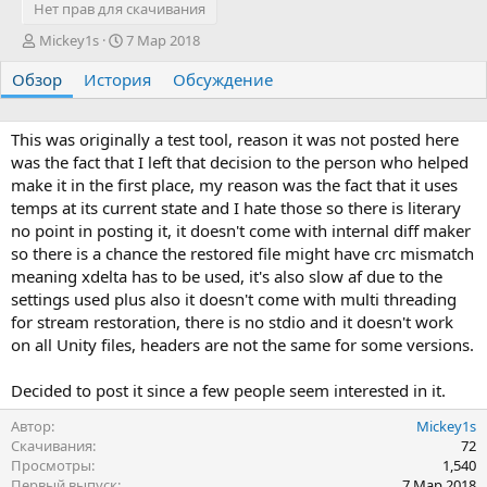
Нет прав для скачивания
А
Д
Mickey1s
7 Мар 2018
в
а
Обзор
т
История
т
Обсуждение
о
а
р
с
о
This was originally a test tool, reason it was not posted here
з
was the fact that I left that decision to the person who helped
д
make it in the first place, my reason was the fact that it uses
а
temps at its current state and I hate those so there is literary
н
no point in posting it, it doesn't come with internal diff maker
и
so there is a chance the restored file might have crc mismatch
я
meaning xdelta has to be used, it's also slow af due to the
settings used plus also it doesn't come with multi threading
for stream restoration, there is no stdio and it doesn't work
on all Unity files, headers are not the same for some versions.
Decided to post it since a few people seem interested in it.
Автор
Mickey1s
Скачивания
72
Просмотры
1,540
Первый выпуск
7 Мар 2018