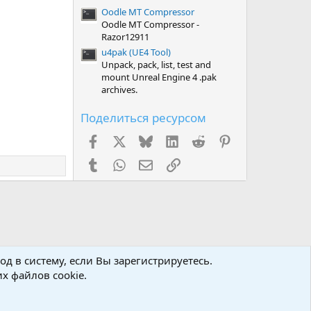
Oodle MT Compressor
Oodle MT Compressor -
Razor12911
u4pak (UE4 Tool)
Unpack, pack, list, test and
mount Unreal Engine 4 .pak
archives.
Поделиться ресурсом
Facebook
X (Twitter)
Bluesky
LinkedIn
Reddit
Pinterest
Tumblr
WhatsApp
Электронная почта
Ссылка
д в систему, если Вы зарегистрируетесь.
х файлов cookie.
авила
Политика конфиденциальности
Помощь
R