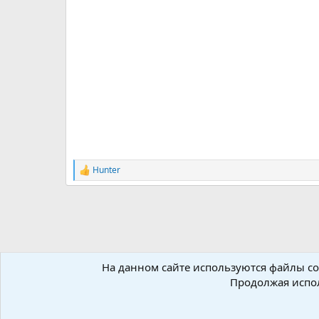
Hunter
Р
е
а
к
ц
и
и
:
На данном сайте используются файлы coo
Форумы
Ресурсы
Работа с ресурсами
Продолжая испол
Russian (RU)