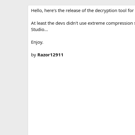
р
с
о
Hello, here's the release of the decryption tool for
з
д
At least the devs didn't use extreme compression s
а
Studio...
н
и
Enjoy.
я
by
Razor12911