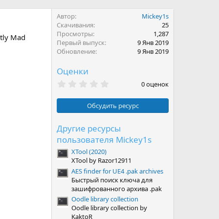
Автор
Mickey1s
Скачивания
25
Просмотры
1,287
htly Mad
Первый выпуск
9 Янв 2019
Обновление
9 Янв 2019
Оценки
0
0 оценок
.
0
0
Обсудить ресурс
з
в
ё
Другие ресурсы
з
пользователя Mickey1s
д
XTool (2020)
XTool by Razor12911
AES finder for UE4 .pak archives
Быстрый поиск ключа для
зашифрованного архива .pak
Oodle library collection
Oodle library collection by
KaktoR