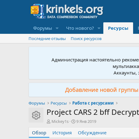
Форумы
Что нового?
Ресурсы
Последние отзывы
Поиск ресурсов
Администрация настоятельно рекомен
мультиакка
Аккаунты, 
Добавление новой группы 
Форумы
Ресурсы
Работа с ресурсами
Project CARS 2 bff Decryp
Иконка ресурса
А
Д
Mickey1s
9 Янв 2019
в
а
Обзор
т
История
т
Обсуждение
о
а