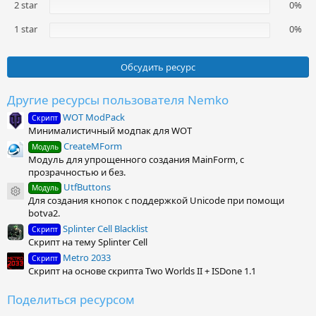
2 star
0%
1 star
0%
Обсудить ресурс
Другие ресурсы пользователя Nemko
WOT ModPack
Скрипт
Минималистичный модпак для WOT
CreateMForm
Модуль
Модуль для упрощенного создания MainForm, с
прозрачностью и без.
UtfButtons
Модуль
Иконка ресурса
Для создания кнопок с поддержкой Unicode при помощи
botva2.
Splinter Cell Blacklist
Скрипт
Скрипт на тему Splinter Cell
Metro 2033
Скрипт
Скрипт на основе скрипта Two Worlds II + ISDone 1.1
Поделиться ресурсом