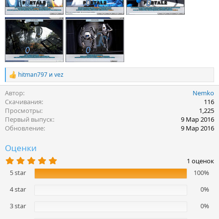
hitman797
и
vez
Р
е
Автор
Nemko
а
к
Скачивания
116
ц
Просмотры
1,225
и
Первый выпуск
9 Мар 2016
и
Обновление
9 Мар 2016
:
Оценки
5
1 оценок
.
5 star
100%
0
0
з
4 star
0%
в
ё
3 star
0%
з
д