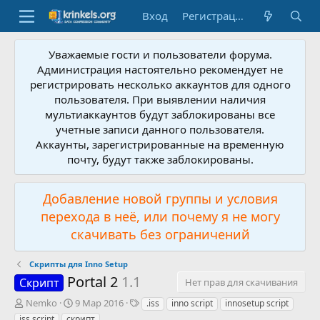
Вход
Регистрация
Уважаемые гости и пользователи форума.
Администрация настоятельно рекомендует не
регистрировать несколько аккаунтов для одного
пользователя. При выявлении наличия
мультиаккаунтов будут заблокированы все
учетные записи данного пользователя.
Аккаунты, зарегистрированные на временную
почту, будут также заблокированы.
Добавление новой группы и условия
перехода в неё, или почему я не могу
скачивать без ограничений
Скрипты для Inno Setup
Portal 2
1.1
Скрипт
Нет прав для скачивания
А
Д
Т
Nemko
9 Мар 2016
.iss
inno script
innosetup script
в
а
е
iss script
скрипт