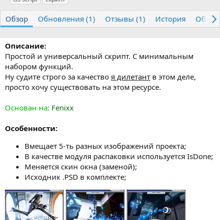
т
т
г
о
а
и
Обзор
Обновления (1)
Отзывы (1)
История
Обсуж
р
с
о
з
Описание:
д
Простой и универсальный скрипт. С минимальным
а
набором функций.
н
Ну судите строго за качество
и
я дилетант
в этом деле,
я
просто хочу существовать на этом ресурсе.
Основан на:
Fenixx
Особенности:
Вмещает 5-ть разных изображений проекта;
В качестве модуля распаковки используется IsDone;
Меняется скин окна (заменой);
Исходник .PSD в комплекте;