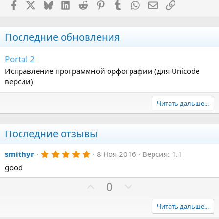
Facebook
X (Twitter)
Bluesky
LinkedIn
Reddit
Pinterest
Tumblr
WhatsApp
Электронная поч
Ссылка
Последние обновления
Portal 2
Исправление программной орфографии (для Unicode
версии)
Читать дальше...
Последние отзывы
5
smithyr
8 Ноя 2016
Версия: 1.1
.
good
0
0
з
П
Н
0
в
о
е
ё
з
з
г
Читать дальше...
д