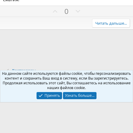
з
в
П
Н
0
ё
з
о
е
д
з
г
Читать дальше...
и
а
т
т
и
и
в
в
н
н
ы
ы
Компрессоры
й
й
На данном сайте используются файлы cookie, чтобы персонализировать
контент и сохранить Ваш вход в систему, если Вы зарегистрируетесь.
г
г
Продолжая использовать этот сайт, Вы соглашаетесь на использование
Russian (RU)
о
о
наших файлов cookie.
Обратная связь
Условия и правила
л
л
Принять
Узнать больше...
Политика конфиденциальности
Помощь
R
о
о
S
S
с
с