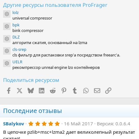
Другие ресурсы пользователя ProFrager
lolz
Иконка ресурса
universal compressor
bpk
Иконка ресурса
bink compressor
DLZ
Иконка ресурса
алгоритм сжатия, основанный на lzma
cls-srep
Иконка ресурса
cls фильтр для распаковки srep'а посредством freearc'а.
UELR
Иконка ресурса
рекомпрессор unreal engine lzo контейнеров
Поделиться ресурсом
Facebook
X (Twitter)
Bluesky
LinkedIn
Reddit
Pinterest
Tumblr
WhatsApp
Электронная поч
Ссылка
Последние отзывы
5
SBalykov
16 Май 2017
Версия: 0.0.6.4
.
В цепочке pzlib+msc+lzma2 дает великолепный результат
0
0
сжатия!