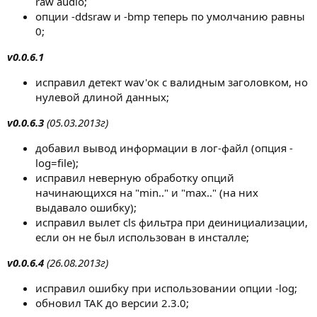
raw audio;
опции -ddsraw и -bmp теперь по умолчанию равны
0;
v0.0.6.1
исправил детект wav'ок с валидным заголовком, но
нулевой длиной данных;
v0.0.6.3
(05.03.2013г)
добавил вывод информации в лог-файл (опция -
log=file);
исправил неверную обработку опций
начинающихся на "min.." и "max.." (на них
выдавало ошибку);
исправил вылет cls фильтра при деинициализации,
если он не был использован в инсталле;
v0.0.6.4
(26.08.2013г)
исправил ошибку при использовании опции -log;
обновил ТАК до версии 2.3.0;