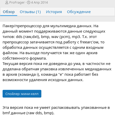
А
Д
ProFrager
4 Апр 2014
в
а
Обзор
т
Отзывы (1)
т
История
Обсуждение
о
а
р
с
о
Пакер/препроцессор для мультимедиа данных. На
з
данный момент поддерживаются данные следующих
д
типов: dds (raw,dxt), bmp, wav (pcm), mp3. Т.к. этот
а
препроцессор затачивается под работу с freearc'ом, то
н
обработка данных осуществляется с одним входным
и
файлом. На выходе получается так же один архив
я
собственного формата.
Текущая версия пока не доведена до ума, в частности не
доделана обратная упаковка извлеченных медиаданных
в архив (команда i), команда "e" пока работает без
возможности удаления исходных данных.
Спойлер:
мини-хелп
Эта версия пока не умеет распаковывать упакованные в
bmf данные (raw dds, bmp).