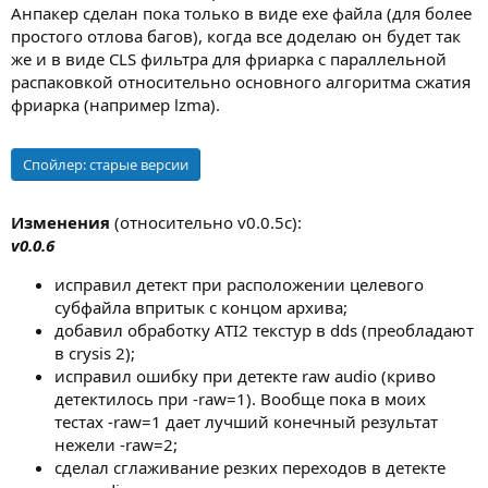
Анпакер сделан пока только в виде ехе файла (для более
простого отлова багов), когда все доделаю он будет так
же и в виде CLS фильтра для фриарка с параллельной
распаковкой относительно основного алгоритма сжатия
фриарка (например lzma).
Спойлер:
старые версии
Изменения
(относительно v0.0.5c):
v0.0.6
исправил детект при расположении целевого
субфайла впритык с концом архива;
добавил обработку ATI2 текстур в dds (преобладают
в crysis 2);
исправил ошибку при детекте raw audio (криво
детектилось при -raw=1). Вообще пока в моих
тестах -raw=1 дает лучший конечный результат
нежели -raw=2;
сделал сглаживание резких переходов в детекте