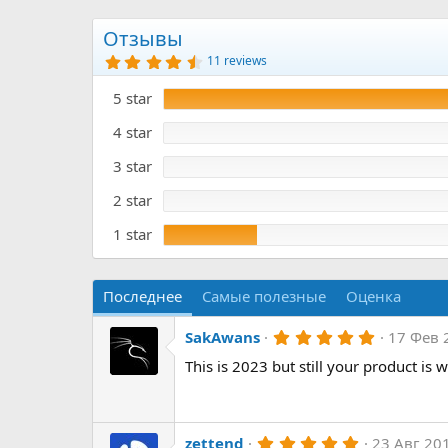
р
с
о
Отзывы
з
4
11 reviews
д
.
а
6
5 star
4
н
з
и
в
4 star
я
ё
з
3 star
д
2 star
1 star
Последнее
Самые полезные
Оценка
5
SakAwans
17 Фев 
.
This is 2023 but still your product is 
0
0
з
в
ё
з
5
zettend
23 Авг 20