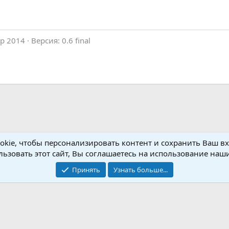
пр 2014
Версия: 0.6 final
kie, чтобы персонализировать контент и сохранить Ваш вхо
no Setup
ьзовать этот сайт, Вы соглашаетесь на использование наши
Принять
Узнать больше...
Обратная связь
Условия и пр