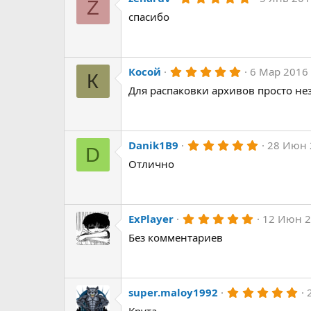
Z
д
.
спасибо
0
0
з
в
ё
з
5
Косой
6 Мар 2016
К
д
.
Для распаковки архивов просто не
0
0
з
в
ё
з
5
Danik1B9
28 Июн 
D
д
.
Отлично
0
0
з
в
ё
з
5
ExPlayer
12 Июн 
д
.
Без комментариев
0
0
з
в
ё
з
5
super.maloy1992
д
.