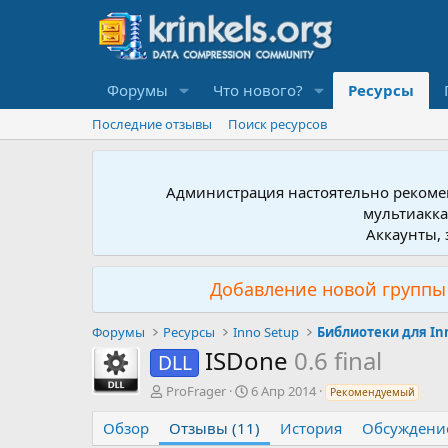
Форумы
Что нового?
Ресурсы
Последние отзывы
Поиск ресурсов
Администрация настоятельно рекомен
мультиакка
Аккаунты, 
Добавление новой группы 
Форумы
Ресурсы
Inno Setup
Библиотеки для In
ISDone
0.6 final
DLL
А
Д
ProFrager
6 Апр 2014
Рекомендуемый
в
а
т
т
Обзор
Отзывы (11)
История
Обсуждени
о
а