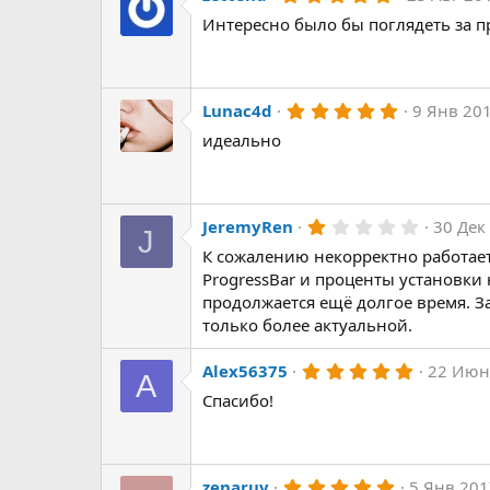
д
.
Интересно было бы поглядеть за п
0
0
з
в
ё
з
5
Lunac4d
9 Янв 20
д
.
идеально
0
0
з
в
ё
з
1
JeremyRen
30 Дек
J
д
.
К сожалению некорректно работает
0
0
ProgressBar и проценты установки 
з
продолжается ещё долгое время. За
в
ё
только более актуальной.
з
д
5
Alex56375
22 Июн
A
.
Спасибо!
0
0
з
в
ё
з
5
zenaruv
5 Янв 20