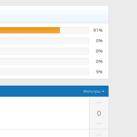
91%
0%
0%
0%
9%
Фильтры
П
о
0
з
Н
и
е
т
П