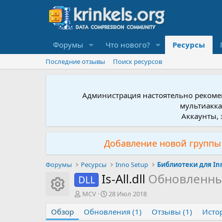
Форумы
Что нового?
Ресурсы
Последние отзывы
Поиск ресурсов
Администрация настоятельно рекомен
мультиакка
Аккаунты, 
Добавление новой группы 
Форумы
Ресурсы
Inno Setup
Библиотеки для In
Is-All.dll
Обновленны
DLL
Иконка ресурса
А
Д
MCV
28 Июл 2018
в
а
Обзор
т
Обновления (1)
т
Отзывы (1)
Исто
о
а