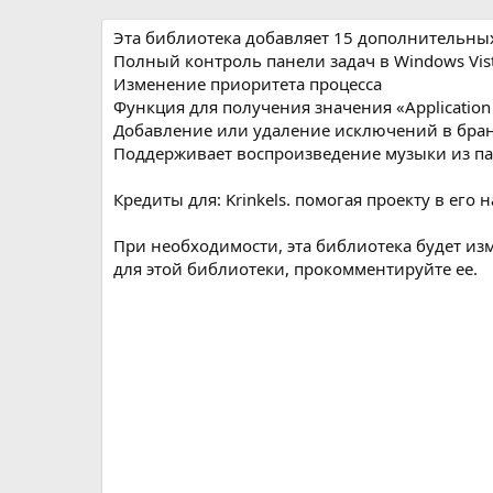
р
с
о
Эта библиотека добавляет 15 дополнительных
з
Полный контроль панели задач в Windows Vis
д
Изменение приоритета процесса
а
Функция для получения значения «Application
н
Добавление или удаление исключений в бра
и
Поддерживает воспроизведение музыки из па
я
Кредиты для: Krinkels. помогая проекту в его 
При необходимости, эта библиотека будет из
для этой библиотеки, прокомментируйте ее.