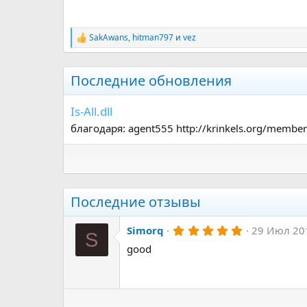
SakAwans
,
hitman797
и
vez
Р
е
а
к
Последние обновления
ц
и
и
Is-All.dll
:
благодаря: agent555 http://krinkels.org/memb
Последние отзывы
5
Simorq
29 Июл 20
S
.
good
0
0
з
в
ё
з