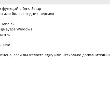
 функций в Inno Setup
ta или более поздних версиях
 Handle»
ндмауэре Windows
мяти.
начале
менена, если вы желаете одну или несколько дополнитель