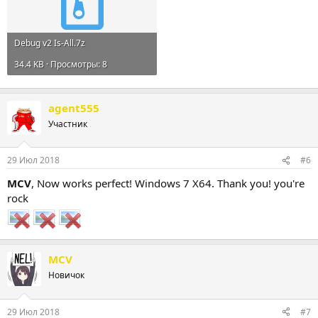
Debug v2 Is-All.7z
34.4 KB · Просмотры: 8
agent555
Участник
29 Июл 2018
#6
MCV
, Now works perfect! Windows 7 X64. Thank you! you're
rock
MCV
Новичок
29 Июл 2018
#7