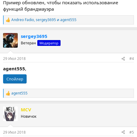
Пример обновлен, чтобы показать использование
функций брандмауэра
Andreo Fadio
,
sergey3695
и
agent555
Р
е
а
sergey3695
к
ц
Ветеран
Модератор
и
и
:
29 Июл 2018
#4
agent555
,
Спойлер
agent555
Р
е
а
MCV
к
ц
Новичок
и
и
:
29 Июл 2018
#5