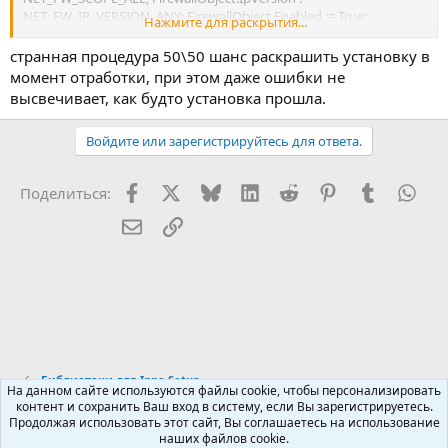
NET_FW_IP_VERSION_ANY; FirewallObject.Enabled := True;
Нажмите для раскрытия...
FirewallManager := CreateOleObject('HNetCfg.FwMgr');
FirewallProfile := FirewallManager.LocalPolicy.CurrentProfile;
странная процедура 50\50 шанс раскрашить установку в
FirewallProfile.AuthorizedApplications.Add(FirewallObject); except
момент отработки, при этом даже ошибки не
end; end;
высвечивает, как будто установка прошла.
Войдите или зарегистрируйтесь для ответа.
Facebook
X (Twitter)
Bluesky
LinkedIn
Reddit
Pinterest
Tumblr
Wha
Поделиться:
Электронная почта
Ссылка
Библиотеки для Inno Setup
На данном сайте используются файлы cookie, чтобы персонализировать
контент и сохранить Ваш вход в систему, если Вы зарегистрируетесь.
Продолжая использовать этот сайт, Вы соглашаетесь на использование
Russian (RU)
наших файлов cookie.