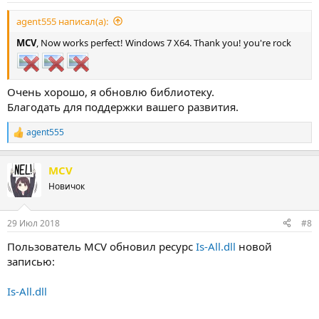
agent555 написал(а):
MCV
, Now works perfect! Windows 7 X64. Thank you! you're rock
Очень хорошо, я обновлю библиотеку.
Благодать для поддержки вашего развития.
agent555
Р
е
а
MCV
к
ц
Новичок
и
и
:
29 Июл 2018
#8
Пользователь MCV обновил ресурс
Is-All.dll
новой
записью:
Is-All.dll