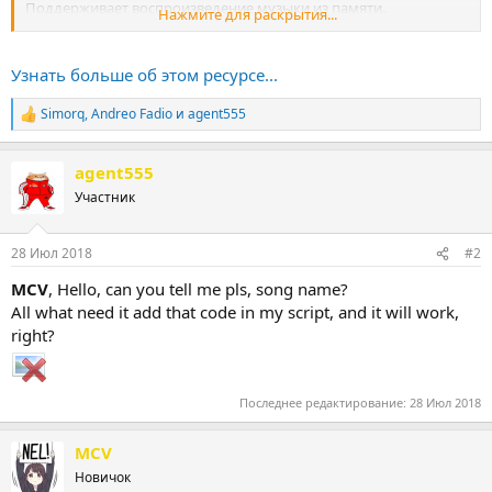
Поддерживает воспроизведение музыки из памяти.
Нажмите для раскрытия...
Кредиты для: Krinkels. помогая проекту в его начале
Узнать больше об этом ресурсе...
При необходимости, эта библиотека будет изменена, если вы
желаете одну или несколько дополнительных функций для
Simorq
,
Andreo Fadio
и
agent555
Р
этой...
е
а
agent555
к
ц
Участник
и
и
:
28 Июл 2018
#2
MCV
, Hello, can you tell me pls, song name?
All what need it add that code in my script, and it will work,
right?
Последнее редактирование:
28 Июл 2018
MCV
Новичок