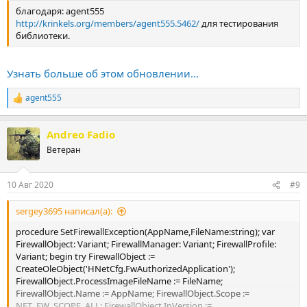
благодаря: agent555
http://krinkels.org/members/agent555.5462/
для тестирования
библиотеки.
Узнать больше об этом обновлении...
agent555
Р
е
а
Andreo Fadio
к
ц
Ветеран
и
и
:
10 Авг 2020
#9
sergey3695 написал(а):
procedure SetFirewallException(AppName,FileName:string); var
FirewallObject: Variant; FirewallManager: Variant; FirewallProfile:
Variant; begin try FirewallObject :=
CreateOleObject('HNetCfg.FwAuthorizedApplication');
FirewallObject.ProcessImageFileName := FileName;
FirewallObject.Name := AppName; FirewallObject.Scope :=
NET_FW_SCOPE_ALL; FirewallObject.IpVersion :=