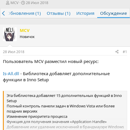
А
Д
MCV
28 Июл 2018
в
а
р
Обновления (1)
т
т
Отзывы (1)
История
Обсуждение
о
а
р
н
т
а
MCV
е
ч
Новичок
м
а
ы
л
а
28 Июл 2018
#1
Пользователь MCV разместил новый ресурс:
Is-All.dll
- Библиотека добавляет дополнительные
функции в Inno Setup
Эта библиотека добавляет 15 дополнительных функций в Inno
Setup
Полный контроль панели задач в Windows Vista или более
поздних версиях
Изменение приоритета процесса
Функция для получения значения «Application Handle»
Добавление или удаление исключений в брандмауэре Windows