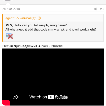
28 Июл 2018
#3
agent555 написал(а):
MCV
, Hello, can you tell me pls, song name?
All what need it add that code in my script, and it will work, right?
Песня принадлежит Aimer - Ninelie