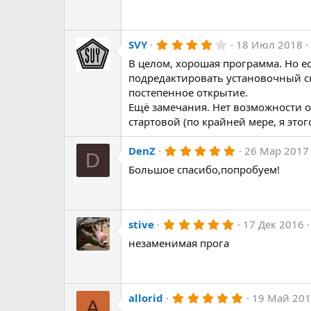
0
з
в
ё
з
4
SVY
18 Июл 2018
д
.
В целом, хорошая программа. Но ес
0
0
подредактировать установочный скр
з
постепенное открытие.
в
ё
Ещё замечания. Нет возможности 
з
стартовой (по крайней мере, я этог
д
5
DenZ
26 Мар 2017
D
.
Большое спасибо,попробуем!
0
0
з
в
ё
з
5
stive
17 Дек 2016
д
.
незаменимая прога
0
0
з
в
ё
з
5
allorid
19 Май 20
A
д
.