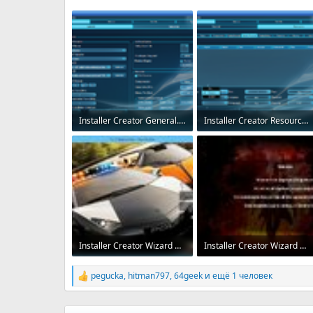
Installer Creator General.png
Installer Creator Resources.png
525.2 KB · Просмотры: 1,180
457.6 KB · Просмотры: 1,162
Installer Creator Wizard 2.jpg
Installer Creator Wizard 3.jpg
131 KB · Просмотры: 1,121
166.6 KB · Просмотры: 1,116
pegucka
,
hitman797
,
64geek
и ещё 1 человек
Р
е
а