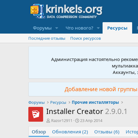
Форумы
Что нового?
Ресурсы
Последние отзывы
Поиск ресурсов
Администрация настоятельно рекомен
мультиакка
Аккаунты, 
Добавление новой группы 
Форумы
Ресурсы
Прочие инсталляторы
Installer Creator
2.9.0.1
А
Д
Razor12911
23 Апр 2014
в
а
Обзор
т
Обновления (2)
т
Отзывы (6)
Исто
о
а