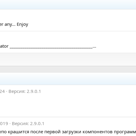
r any... Enjoy
ator _______________________________________...
024
Версия: 2.9.0.1
2019
Версия: 2.9.0.1
 тупо крашится после первой загрузки компонентов програм