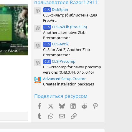
пользователя Razor12911
DiskSpan
CLS
Иконка ресурса
CLS-фильтр (библиотека) для
FreeArс.
CLS-pZLib (Pre-ZLib)
CLS
Иконка ресурса
Another alternative ZLib
Precompressor
CLS-AntiZ
CLS
Иконка ресурса
CLS for AntiZ, Another ZLib
Installer Creator Wizard 1.jpg
Precompressor
160.6 KB · Просмотры: 1,134
CLS-Precomp
CLS
Иконка ресурса
CLS-Precomp for newer precomp
versions (0.43,0.44, 0.45, 0.46)
Advanced Setup Creator
Creates installation packages
Поделиться ресурсом
Facebook
X (Twitter)
Bluesky
LinkedIn
Reddit
Pinterest
Tumblr
WhatsApp
Электронная почта
Ссылка