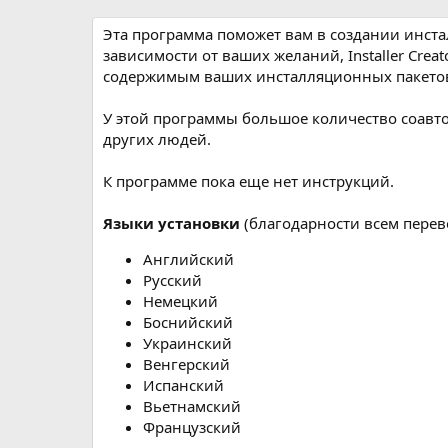
р
с
о
Эта программа поможет вам в создании инста
з
зависимости от ваших желаний, Installer Cre
д
содержимым ваших инсталляционных пакето
а
н
У этой программы большое количество соавто
и
других людей.
я
К программе пока еще нет инструкций.
Языки установки
(благодарности всем перево
Английский
Русский
Немецкий
Боснийский
Украинский
Венгерский
Испанский
Вьетнамский
Французский