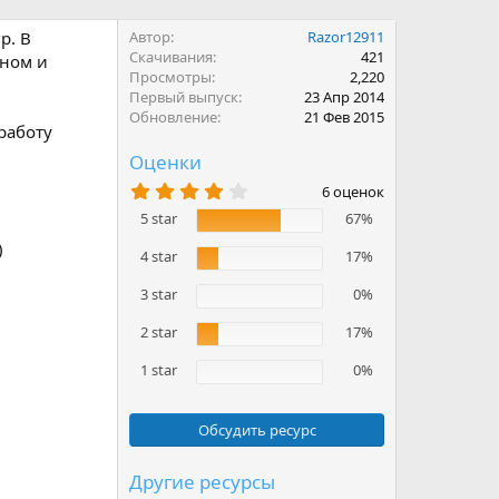
р. В
Автор
Razor12911
Скачивания
421
йном и
Просмотры
2,220
Первый выпуск
23 Апр 2014
Обновление
21 Фев 2015
работу
Оценки
4
6 оценок
.
5 star
67%
3
3
)
з
4 star
17%
в
ё
3 star
0%
з
д
2 star
17%
1 star
0%
Обсудить ресурс
Другие ресурсы