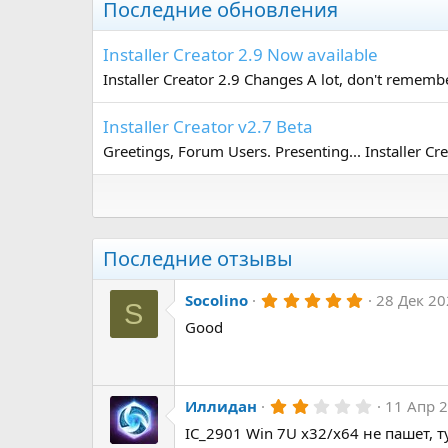
к
Последние обновления
ц
и
и
Installer Creator 2.9 Now available
:
Installer Creator 2.9 Changes A lot, don't remembe
Installer Creator v2.7 Beta
Greetings, Forum Users. Presenting... Installer Cre
Последние отзывы
5
Socolino
28 Дек 2
S
.
Good
0
0
з
в
ё
з
2
Иллидан
11 Апр 
д
.
IC_2901 Win 7U x32/x64 не пашет,
0