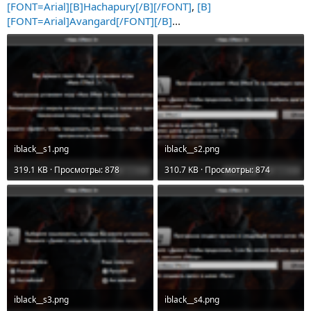
[FONT=Arial][B]Hachapury[/B][/FONT]
,
[B]
[FONT=Arial]Avangard[/FONT][/B]
...
iblack__s1.png
iblack__s2.png
319.1 KB · Просмотры: 878
310.7 KB · Просмотры: 874
iblack__s3.png
iblack__s4.png