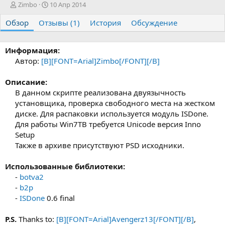
А
Д
Zimbo
10 Апр 2014
в
а
Обзор
т
Отзывы (1)
т
История
Обсуждение
о
а
р
с
о
Информация:
з
Автор:
[B][FONT=Arial]Zimbo[/FONT][/B]
д
а
Описание:
н
В данном скрипте реализована двуязычность
и
установщика, проверка свободного места на жестком
я
диске. Для распаковки используется модуль ISDone.
Для работы Win7TB требуется Unicode версия Inno
Setup
Также в архиве присутствуют PSD исходники.​
Использованные библиотеки:
-
botva2
-
b2p
-
ISDone
0.6 final​
P.S.
Thanks to:
[B][FONT=Arial]Avengerz13[/FONT][/B]
,