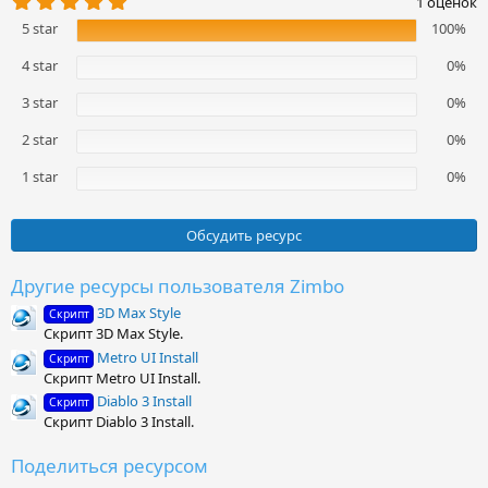
1 оценок
.
5 star
100%
0
0
з
4 star
0%
в
ё
3 star
0%
з
д
2 star
0%
1 star
0%
Обсудить ресурс
Другие ресурсы пользователя Zimbo
3D Max Style
Скрипт
Скрипт 3D Max Style.
Metro UI Install
Скрипт
Скрипт Metro UI Install.
Diablo 3 Install
Скрипт
Скрипт Diablo 3 Install.
Поделиться ресурсом