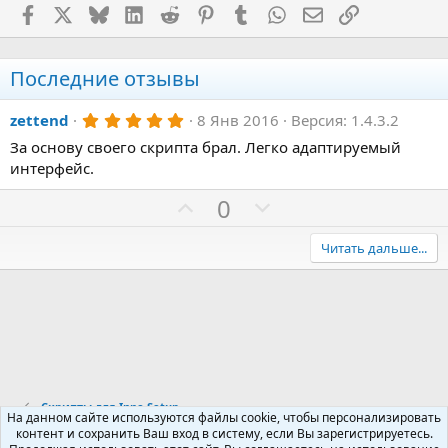
Facebook
X (Twitter)
Bluesky
LinkedIn
Reddit
Pinterest
Tumblr
WhatsApp
Электронная поч
Ссылка
Последние отзывы
5
zettend
8 Янв 2016
Версия: 1.4.3.2
.
За основу своего скрипта брал. Легко адаптируемый
0
0
интерфейс.
з
в
П
Н
0
ё
з
о
е
д
з
г
Читать дальше...
и
а
т
т
и
и
в
в
н
н
ы
ы
Скрипты для Inno Setup
й
й
На данном сайте используются файлы cookie, чтобы персонализировать
контент и сохранить Ваш вход в систему, если Вы зарегистрируетесь.
г
г