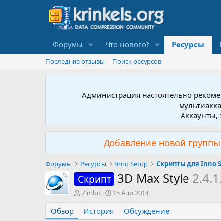
Форумы
Что нового?
Ресурсы
Последние отзывы
Поиск ресурсов
Администрация настоятельно рекомен
мультиакка
Аккаунты, 
Добавление новой группы 
Форумы
Ресурсы
Inno Setup
Скрипты для Inno 
3D Max Style
2.4.1
Скрипт
А
Д
Zimbo
15 Апр 2014
в
а
Обзор
т
История
т
Обсуждение
о
а