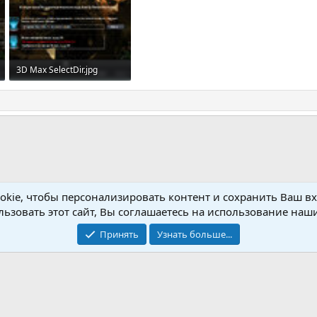
3D Max SelectDir.jpg
132.2 KB · Просмотры: 796
kie, чтобы персонализировать контент и сохранить Ваш вхо
Setup
ьзовать этот сайт, Вы соглашаетесь на использование наши
Принять
Узнать больше...
Обратная связь
Условия и пр