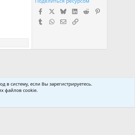
Поделиться ресурсом
Facebook
X (Twitter)
Bluesky
LinkedIn
Reddit
Pinterest
Tumblr
WhatsApp
Электронная почта
Ссылка
д в систему, если Вы зарегистрируетесь.
х файлов cookie.
авила
Политика конфиденциальности
Помощь
R
S
S