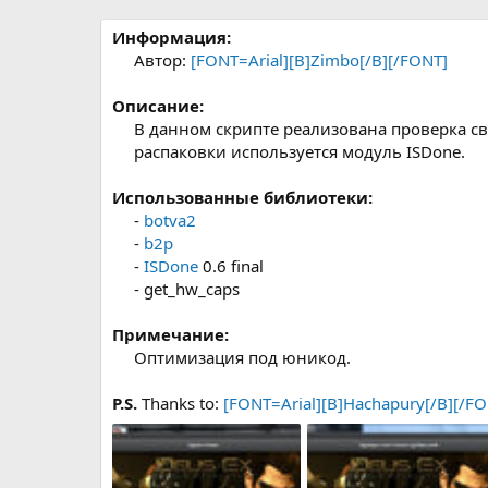
р
с
о
Информация:
з
Автор:
[FONT=Arial][B]Zimbo[/B][/FONT]
д
а
Описание:
н
В данном скрипте реализована проверка св
и
распаковки используется модуль ISDone.​
я
Использованные библиотеки:
-
botva2
-
b2p
-
ISDone
0.6 final
- get_hw_caps​
Примечание:
Оптимизация под юникод.​
P.S.
Thanks to:
[FONT=Arial][B]Hachapury[/B][/F