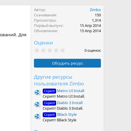
Автор
Zimbo
Скачивания
150
Просмотры
1,314
Первый выпуск
15 Апр 2014
Обновление
15 Апр 2014
бований. Для
Оценки
0
0 оценок
.
0
0
Обсудить ресурс
з
в
ё
Другие ресурсы
з
пользователя Zimbo
д
Metro UI Install
Скрипт
Скрипт Metro UI Install.
Diablo 3 Install
Скрипт
Скрипт Diablo 3 Install.
IBlack Style
Скрипт
Скрипт IBlack Style