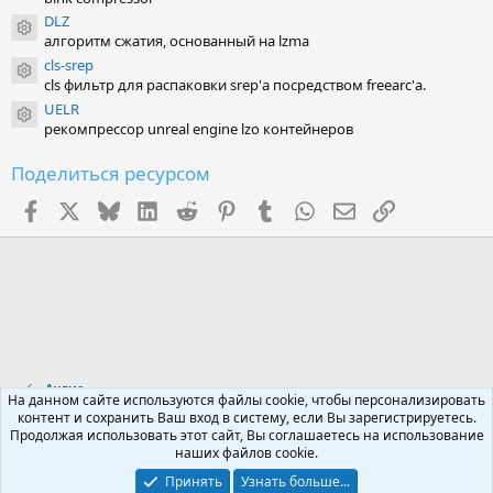
DLZ
Иконка ресурса
алгоритм сжатия, основанный на lzma
cls-srep
Иконка ресурса
cls фильтр для распаковки srep'а посредством freearc'а.
UELR
Иконка ресурса
рекомпрессор unreal engine lzo контейнеров
Поделиться ресурсом
Facebook
X (Twitter)
Bluesky
LinkedIn
Reddit
Pinterest
Tumblr
WhatsApp
Электронная поч
Ссылка
Аудио
На данном сайте используются файлы cookie, чтобы персонализировать
контент и сохранить Ваш вход в систему, если Вы зарегистрируетесь.
Продолжая использовать этот сайт, Вы соглашаетесь на использование
Russian (RU)
наших файлов cookie.
Обратная связь
Условия и правила
Принять
Узнать больше...
Политика конфиденциальности
Помощь
R