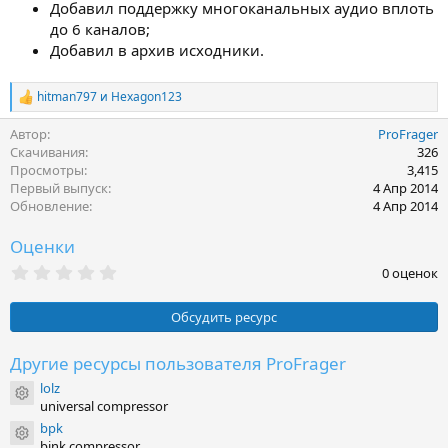
Добавил поддержку многоканальных аудио вплоть
до 6 каналов;
Добавил в архив исходники.
hitman797
и
Hexagon123
Р
е
Автор
ProFrager
а
к
Скачивания
326
ц
Просмотры
3,415
и
Первый выпуск
4 Апр 2014
и
Обновление
4 Апр 2014
:
Оценки
0
0 оценок
.
0
0
Обсудить ресурс
з
в
ё
Другие ресурсы пользователя ProFrager
з
lolz
д
Иконка ресурса
universal compressor
bpk
Иконка ресурса
bink compressor