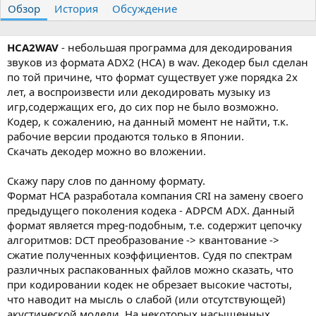
Обзор
т
История
т
Обсуждение
о
а
р
с
о
HCA2WAV
- небольшая программа для декодирования
з
звуков из формата ADX2 (HCA) в wav. Декодер был сделан
д
по той причине, что формат существует уже порядка 2х
а
лет, а воспроизвести или декодировать музыку из
н
игр,содержащих его, до сих пор не было возможно.
и
Кодер, к сожалению, на данный момент не найти, т.к.
я
рабочие версии продаются только в Японии.
Скачать декодер можно во вложении.
Скажу пару слов по данному формату.
Формат HCA разработала компания CRI на замену своего
предыдущего поколения кодека - ADPCM ADX. Данный
формат является mpeg-подобным, т.е. содержит цепочку
алгоритмов: DCT преобразование -> квантование ->
сжатие полученных коэффициентов. Судя по спектрам
различных распакованных файлов можно сказать, что
при кодировании кодек не обрезает высокие частоты,
что наводит на мысль о слабой (или отсутствующей)
акустической модели. На некоторых насыщенных