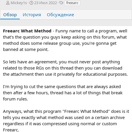
А
Д
Т
Mickey1s
23 Июл 2022
freearc
в
а
е
т
т
г
Обзор
История
Обсуждение
о
а
и
р
с
о
Freearc What Method
- Funny name to call a program, well
з
that's the question you guys keep asking on this forum, what
д
method does some release group use, you're gonna get
а
banned at some point.
н
и
я
So lets have an agreement, you must never post anything
related to those RGs on this thread then you can download
the attachment then use it privately for educational purposes.
I'm trying to cut the same questions that are always asked
then after a few hours, thread has a lot of things that break
forum rules.
Anyways, what this program "Freearc What Method" does is it
tells you exactly what method was used on a certain archive
regardless if it was compressed using normal or custom
Freearc.