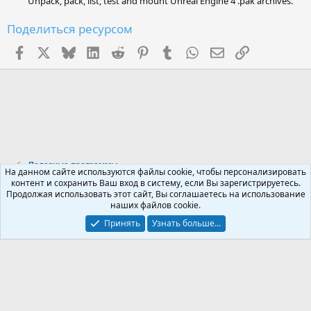
Unpack, pack, list, test and mount Unreal Engine 4 .pak archives.
Поделиться ресурсом
Facebook
X (Twitter)
Bluesky
LinkedIn
Reddit
Pinterest
Tumblr
WhatsApp
Электронная поч
Ссылка
Полезные программы
На данном сайте используются файлы cookie, чтобы персонализировать
контент и сохранить Ваш вход в систему, если Вы зарегистрируетесь.
Продолжая использовать этот сайт, Вы соглашаетесь на использование
Russian (RU)
наших файлов cookie.
Обратная связь
Условия и правила
Принять
Узнать больше...
Политика конфиденциальности
Помощь
R
S
S