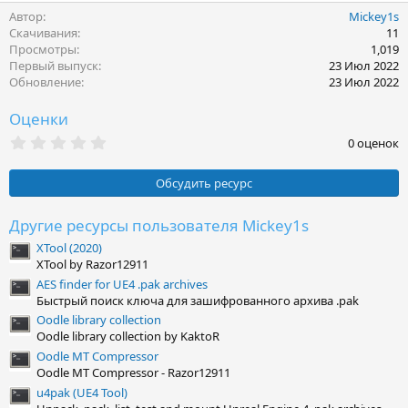
Автор
Mickey1s
Скачивания
11
Просмотры
1,019
Первый выпуск
23 Июл 2022
Обновление
23 Июл 2022
Оценки
0
0 оценок
.
0
0
Обсудить ресурс
з
в
ё
Другие ресурсы пользователя Mickey1s
з
XTool (2020)
д
XTool by Razor12911
AES finder for UE4 .pak archives
Быстрый поиск ключа для зашифрованного архива .pak
Oodle library collection
Oodle library collection by KaktoR
Oodle MT Compressor
Oodle MT Compressor - Razor12911
u4pak (UE4 Tool)