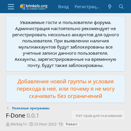
Вход
Регистрация
Уважаемые гости и пользователи форума.
Администрация настоятельно рекомендует не
регистрировать несколько аккаунтов для одного
пользователя. При выявлении наличия
мультиаккаунтов будут заблокированы все
учетные записи данного пользователя.
Аккаунты, зарегистрированные на временную
почту, будут также заблокированы.
Добавление новой группы и условия
перехода в неё, или почему я не могу
скачивать без ограничений
Полезные программы
F-Done
0.0.1
Нет прав для скачивания
А
Д
Т
Mickey1s
23 Июл 2022
freearc
в
а
е