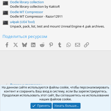
Oodle library collection
Oodle library collection by KaktoR
Oodle MT Compressor
Oodle MT Compressor - Razor12911
u4pak (UE4 Tool)
Unpack, pack, list, test and mount Unreal Engine 4 .pak archives.
Поделиться ресурсом
Facebook
X (Twitter)
Bluesky
LinkedIn
Reddit
Pinterest
Tumblr
WhatsApp
Электронная поч
Ссылка
Полезные программы
На данном сайте используются файлы cookie, чтобы персонализировать
контент и сохранить Ваш вход в систему, если Вы зарегистрируетесь.
Продолжая использовать этот сайт, Вы соглашаетесь на использование
Russian (RU)
наших файлов cookie.
Обратная связь
Условия и правила
Принять
Узнать больше...
Политика конфиденциальности
Помощь
R
S