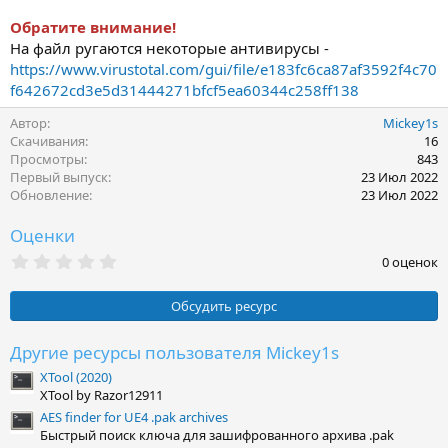
Обратите внимание!
На файл ругаются некоторые антивирусы -
https://www.virustotal.com/gui/file/e183fc6ca87af3592f4c70
f642672cd3e5d31444271bfcf5ea60344c258ff138
Автор
Mickey1s
Скачивания
16
Просмотры
843
Первый выпуск
23 Июл 2022
Обновление
23 Июл 2022
Оценки
0
0 оценок
.
0
0
Обсудить ресурс
з
в
ё
Другие ресурсы пользователя Mickey1s
з
XTool (2020)
д
XTool by Razor12911
AES finder for UE4 .pak archives
Быстрый поиск ключа для зашифрованного архива .pak