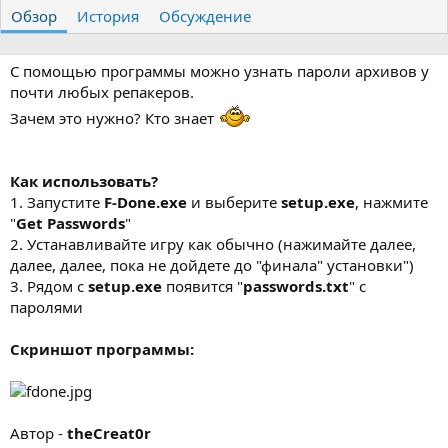
т
т
г
Обзор
История
Обсуждение
о
а
и
р
с
о
С помощью программы можно узнать пароли архивов у
з
почти любых репакеров.
д
Зачем это нужно? Кто знает
а
н
и
я
Как использовать?
1. Запустите
F-Done.exe
и выберите
setup.exe
, нажмите
"
Get Passwords
"
2. Устанавливайте игру как обычно (нажимайте далее,
далее, далее, пока не дойдете до "финала" установки")
3. Рядом с
setup.exe
появится "
passwords.txt
" с
паролями
Скриншот программы:
Автор -
theCreat0r