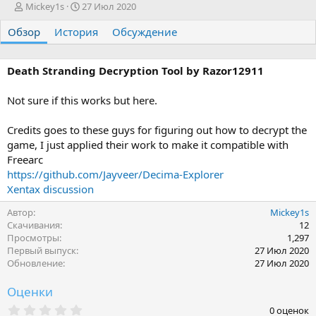
А
Д
Mickey1s
27 Июл 2020
в
а
Обзор
т
История
т
Обсуждение
о
а
р
с
о
Death Stranding Decryption Tool by
Razor12911
з
д
Not sure if this works but here.
а
н
Credits goes to these guys for figuring out how to decrypt the
и
game, I just applied their work to make it compatible with
я
Freearc
https://github.com/Jayveer/Decima-Explorer
Xentax discussion
Автор
Mickey1s
Скачивания
12
Просмотры
1,297
Первый выпуск
27 Июл 2020
Обновление
27 Июл 2020
Оценки
0
0 оценок