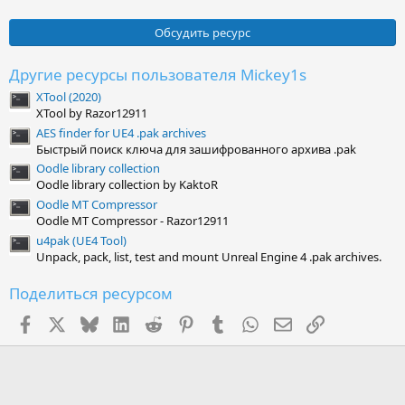
.
0
0
Обсудить ресурс
з
в
ё
Другие ресурсы пользователя Mickey1s
з
XTool (2020)
д
XTool by Razor12911
AES finder for UE4 .pak archives
Быстрый поиск ключа для зашифрованного архива .pak
Oodle library collection
Oodle library collection by KaktoR
Oodle MT Compressor
Oodle MT Compressor - Razor12911
u4pak (UE4 Tool)
Unpack, pack, list, test and mount Unreal Engine 4 .pak archives.
Поделиться ресурсом
Facebook
X (Twitter)
Bluesky
LinkedIn
Reddit
Pinterest
Tumblr
WhatsApp
Электронная поч
Ссылка