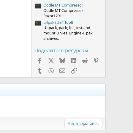
Oodle MT Compressor
Oodle MT Compressor -
Razor12911
u4pak (UE4 Tool)
Unpack, pack, list, test and
mount Unreal Engine 4 .pak
archives.
Поделиться ресурсом
Facebook
X (Twitter)
Bluesky
LinkedIn
Reddit
Pinterest
Tumblr
WhatsApp
Электронная почта
Ссылка
Читать дальше...