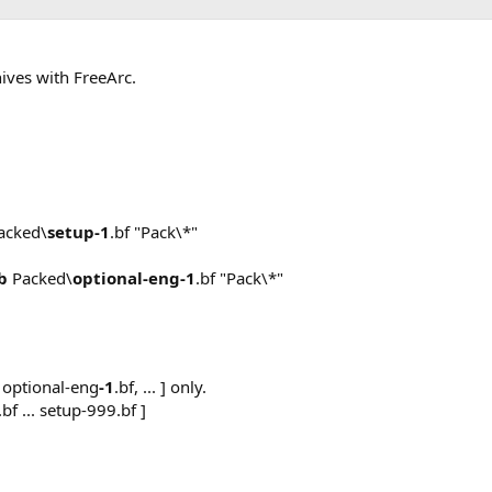
hives with FreeArc.
acked\
setup-1
.bf "Pack\*"
b
Packed\
optional-eng-1
.bf "Pack\*"
, optional-eng
-1
.bf, ... ] only.
f ... setup-999.bf ]