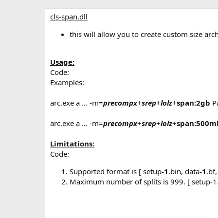
р
с
о
cls-span.dll
з
д
this will allow you to create custom size arc
а
н
и
Usage:
я
Code:
Examples:-
arc.exe a ... -m=
precompx
+
srep
+
lolz
+
span:2gb
P
arc.exe a ... -m=
precompx
+
srep
+
lolz
+
span:500m
Limitations:
Code:
Supported format is [ setup
-1
.bin, data
-1
.bf
Maximum number of splits is 999. [ setup-1.b