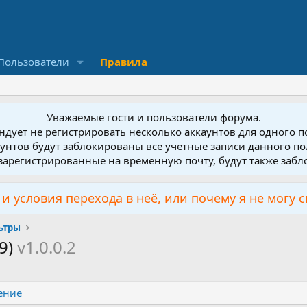
Пользователи
Правила
Уважаемые гости и пользователи форума.
дует не регистрировать несколько аккаунтов для одного 
унтов будут заблокированы все учетные записи данного по
зарегистрированные на временную почту, будут также заб
и условия перехода в неё, или почему я не могу 
ьтры
69)
v1.0.0.2
ение