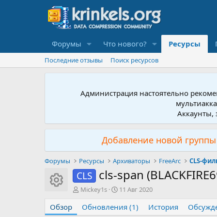
Форумы
Что нового?
Ресурсы
Последние отзывы
Поиск ресурсов
Администрация настоятельно рекомен
мультиакка
Аккаунты, 
Добавление новой группы 
Форумы
Ресурсы
Архиваторы
FreeArc
CLS-фил
cls-span (BLACKFIRE
CLS
Иконка ресурса
А
Д
Mickey1s
11 Авг 2020
в
а
Обзор
т
Обновления (1)
т
История
Обсужд
о
а