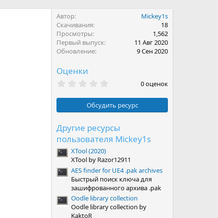
Автор
Mickey1s
Скачивания
18
Просмотры
1,562
Первый выпуск
11 Авг 2020
Обновление
9 Сен 2020
Оценки
0
0 оценок
.
0
0
Обсудить ресурс
з
в
ё
Другие ресурсы
з
пользователя Mickey1s
д
XTool (2020)
XTool by Razor12911
AES finder for UE4 .pak archives
Быстрый поиск ключа для
зашифрованного архива .pak
Oodle library collection
Oodle library collection by
KaktoR