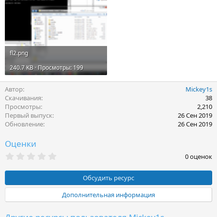
fl2.png
240.7 KB · Просмотры: 199
Автор
Mickey1s
Скачивания
38
Просмотры
2,210
Первый выпуск
26 Сен 2019
Обновление
26 Сен 2019
Оценки
0
0 оценок
.
0
0
Обсудить ресурс
з
в
Дополнительная информация
ё
з
д