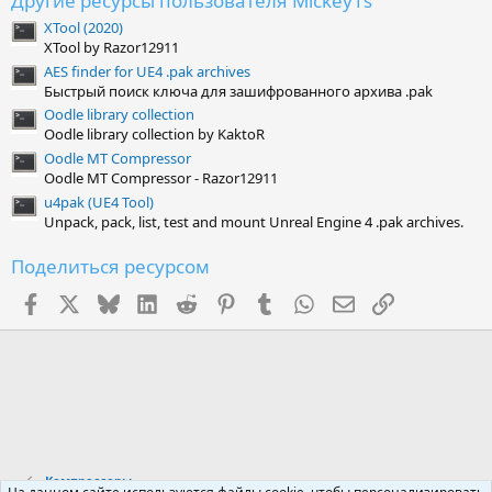
Другие ресурсы пользователя Mickey1s
XTool (2020)
XTool by Razor12911
AES finder for UE4 .pak archives
Быстрый поиск ключа для зашифрованного архива .pak
Oodle library collection
Oodle library collection by KaktoR
Oodle MT Compressor
Oodle MT Compressor - Razor12911
u4pak (UE4 Tool)
Unpack, pack, list, test and mount Unreal Engine 4 .pak archives.
Поделиться ресурсом
Facebook
X (Twitter)
Bluesky
LinkedIn
Reddit
Pinterest
Tumblr
WhatsApp
Электронная поч
Ссылка
Компрессоры