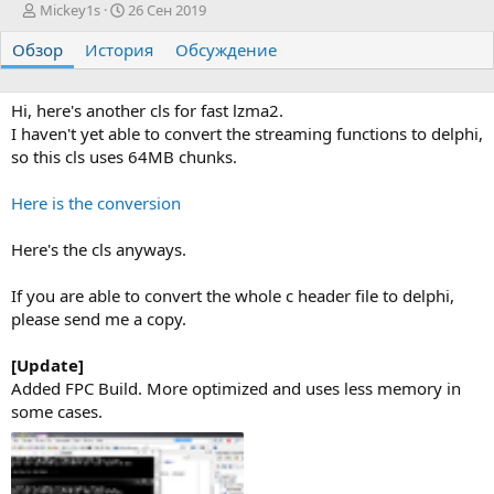
А
Д
Mickey1s
26 Сен 2019
в
а
Обзор
т
История
т
Обсуждение
о
а
р
с
о
Hi, here's another cls for fast lzma2.
з
I haven't yet able to convert the streaming functions to delphi,
д
so this cls uses 64MB chunks.
а
н
Here is the conversion
и
я
Here's the cls anyways.
If you are able to convert the whole c header file to delphi,
please send me a copy.
[Update]
Added FPC Build. More optimized and uses less memory in
some cases.