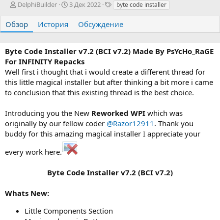
А
Д
Т
DelphiBuilder
3 Дек 2022
byte code installer
в
а
е
т
т
г
Обзор
История
Обсуждение
о
а
и
р
с
о
Byte Code Installer v7.2 (BCI v7.2) Made By PsYcHo_RaGE
з
For INFINITY Repacks
д
Well first i thought that i would create a different thread for
а
this little magical installer but after thinking a bit more i came
н
to conclusion that this existing thread is the best choice.
и
я
Introducing you the New
Reworked WPI
which was
originally by our fellow coder
@Razor12911
. Thank you
buddy for this amazing magical installer I appreciate your
every work here.
Byte Code Installer v7.2 (BCI v7.2)
Whats New:
Little Components Section