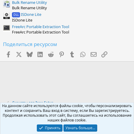
Bulk Rename Utility
Bulk Rename Utility
ISDone Lite
DLL
ISDone Lite
FreeArc Portable Extraction Tool
FreeArc Portable Extraction Tool
Поделиться ресурсом
Facebook
X (Twitter)
Bluesky
LinkedIn
Reddit
Pinterest
Tumblr
WhatsApp
Электронная поч
Ссылка
Скрипты для Inno Setup
На данном сайте используются файлы cookie, чтобы персонализировать
контент и сохранить Ваш вход в систему, если Вы зарегистрируетесь.
Продолжая использовать этот сайт, Вы соглашаетесь на использование
Russian (RU)
наших файлов cookie.
Обратная связь
Условия и правила
Принять
Узнать больше...
Политика конфиденциальности
Помощь
R
S