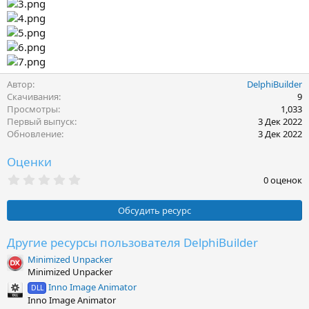
Автор
DelphiBuilder
Скачивания
9
Просмотры
1,033
Первый выпуск
3 Дек 2022
Обновление
3 Дек 2022
Оценки
0
0 оценок
.
0
0
Обсудить ресурс
з
в
ё
Другие ресурсы пользователя DelphiBuilder
з
Minimized Unpacker
д
Minimized Unpacker
Inno Image Animator
DLL
Inno Image Animator