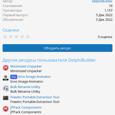
Автор
DelphiBuilder
а
к
Скачивания
16
ц
Просмотры
1,157
и
Первый выпуск
5 Дек 2022
и
Обновление
5 Дек 2022
:
Оценки
0
0 оценок
.
0
0
Обсудить ресурс
з
в
ё
Другие ресурсы пользователя DelphiBuilder
з
Minimized Unpacker
д
Minimized Unpacker
Inno Image Animator
DLL
Inno Image Animator
Bulk Rename Utility
Bulk Rename Utility
FreeArc Portable Extraction Tool
FreeArc Portable Extraction Tool
JPPack Components
JPPack Components