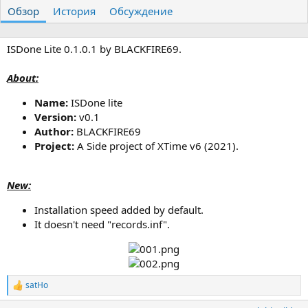
т
т
г
Обзор
История
Обсуждение
о
а
и
р
с
о
ISDone Lite 0.1.0.1 by BLACKFIRE69.
з
д
About:
а
н
Name:
ISDone lite
и
Version:
v0.1
я
Author:
BLACKFIRE69
Project:
A Side project of XTime v6 (2021).
New:
Installation speed added by default.
It doesn't need "records.inf".
satHo
Р
е