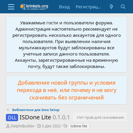
Вход
Регистрация
Уважаемые гости и пользователи форума.
Администрация настоятельно рекомендует не
регистрировать несколько аккаунтов для одного
пользователя. При выявлении наличия
мультиаккаунтов будут заблокированы все
учетные записи данного пользователя.
Аккаунты, зарегистрированные на временную
почту, будут также заблокированы.
Добавление новой группы и условия
перехода в неё, или почему я не могу
скачивать без ограничений
Библиотеки для Inno Setup
ISDone Lite
0.1.0.1
DLL
Нет прав для скачивания
А
Д
Т
DelphiBuilder
5 Дек 2022
isdone lite
в
а
е