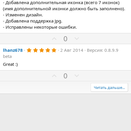
- Добавлена дополнительная иконка (всего 7 иконок)
в
ё
(имя дополнительной иконки должно быть заполнено).
з
- Изменен дизайн.
д
- Добавлена поддержка Jpg.
- Исправлены некоторые ошибки.
П
Н
0
о
е
5
lhanz678
2 Авг 2014
Версия: 0.8.9.9
з
г
.
beta
и
а
0
0
Great :)
т
т
з
и
и
в
П
Н
0
ё
в
в
з
о
е
д
н
н
з
г
Читать дальше...
ы
ы
и
а
й
й
т
т
г
г
и
и
о
о
в
в
л
л
н
н
о
о