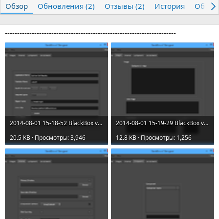
Обзор
т
Обновления (2)
т
Отзывы (2)
История
Обсуж
о
а
р
с
о
----------------------------------------------------------------------
з
д
а
н
и
я
2014-08-01 15-18-52 BlackBox v2 Designer.png
2014-08-01 15-19-29 BlackBox v2 Designer.png
20.5 KB · Просмотры: 3,946
12.8 KB · Просмотры: 1,256