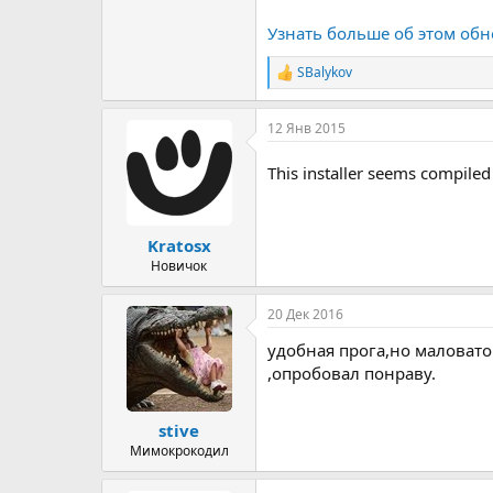
Узнать больше об этом обн
SBalykov
Р
е
а
12 Янв 2015
к
ц
и
This installer seems compile
и
:
Kratosx
Новичок
20 Дек 2016
удобная прога,но маловато
,опробовал понраву.
stive
Мимокрокодил