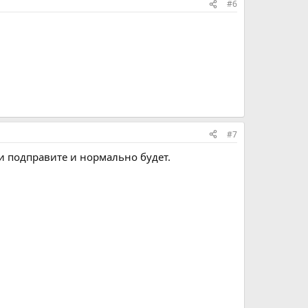
#6
#7
ки подправите и нормально будет.