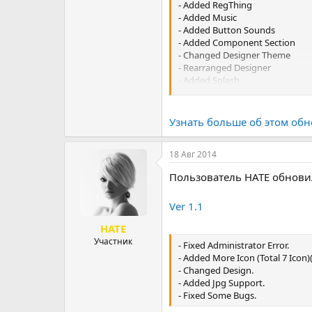
- Added RegThing
- Added Music
- Added Button Sounds
- Added Component Section
- Changed Designer Theme
- Rearranged Designer
- Added Splash
- Bug Fixed
Узнать больше об этом обн
18 Авг 2014
Пользователь HATE обнови
Ver 1.1
HATE
Участник
- Fixed Administrator Error.
- Added More Icon (Total 7 Icon)
- Changed Design.
- Added Jpg Support.
- Fixed Some Bugs.