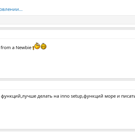
овлении...
d from a Newbie
 функций,лучше делать на inno setup,функций море и писат