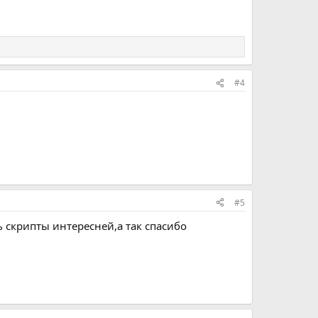
#4
#5
ь скрипты интересней,а так спасибо