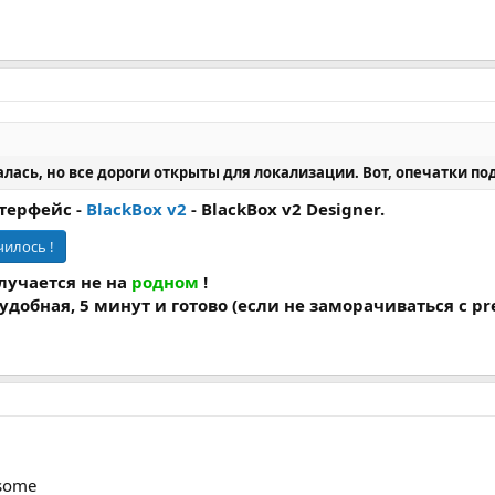
алась, но все дороги открыты для локализации. Вот, опечатки по
терфейс -
BlackBox v2
- BlackBox v2 Designer.
чилось !
лучается не на
родном
!
добная, 5 минут и готово (если не заморачиваться с
pr
esome