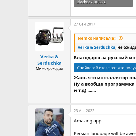
BlackBox_RUS.7z
1.5 MB · Просмотры: 113
27 Сен 2017
Nemko написал(а):
Verka & Serduchka
, не ожид
Verka &
Благодарю за русский ин
Serduchka
Спойлер:
В итоге вот что полу
Мимокрокодил
Жаль что инсталлятор по
Ну а вообще программка у
и т.д) .......
23 Авг 2022
Amazing app
Persian language will be aw