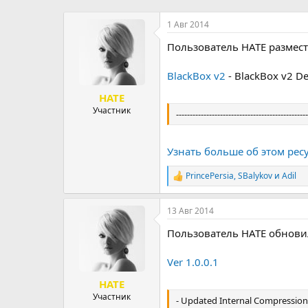
р
н
т
а
1 Авг 2014
е
ч
Пользователь HATE размест
м
а
ы
л
а
BlackBox v2
- BlackBox v2 De
HATE
Участник
------------------------------------------------
Узнать больше об этом ресу
PrincePersia
,
SBalykov
и
Adil
Р
е
а
13 Авг 2014
к
ц
Пользователь HATE обнови
и
и
:
Ver 1.0.0.1
HATE
Участник
- Updated Internal Compression