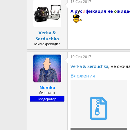
18 Сен 2017
А р
у
с
и
фикация не
о
жидае
Verka &
Serduchka
Мимокрокодил
19 Сен 2017
Verka & Serduchka
, не ожид
Вложения
Nemko
Дилетант
Модератор