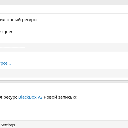
ил новый ресурс:
signer
----------------------
рсе...
л ресурс
BlackBox v2
новой записью:
 Settings