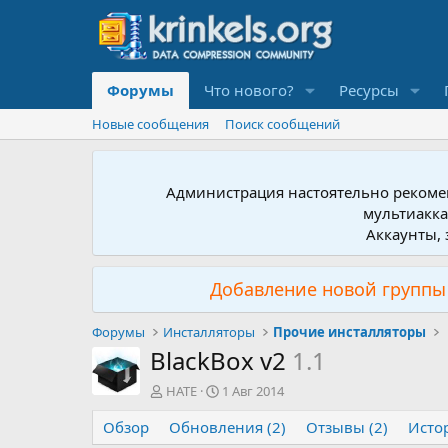
Форумы
Что нового?
Ресурсы
Новые сообщения
Поиск сообщений
Администрация настоятельно рекомен
мультиакка
Аккаунты, 
Добавление новой группы 
Форумы
Инсталляторы
Прочие инсталляторы
BlackBox v2
1.1
А
Д
HATE
1 Авг 2014
в
а
Обзор
т
Обновления (2)
т
Отзывы (2)
Исто
о
а