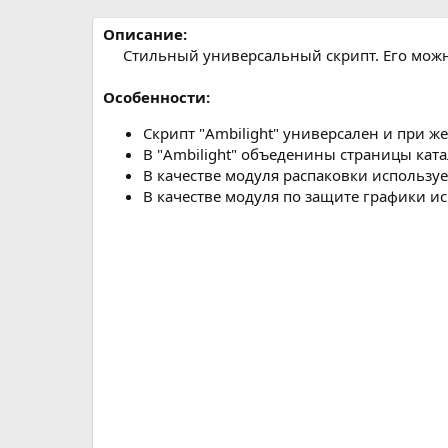
р
с
о
Описание:
з
Стильный универсальный скрипт. Его можно
д
а
Особенности:
н
и
Скрипт "Ambilight" универсален и при ж
я
В "Ambilight" объеденины страницы ката
В качестве модуля распаковки используе
В качестве модуля по защите графики ис