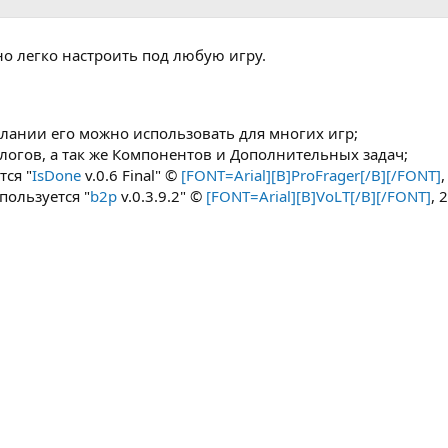
 легко настроить под любую игру.​
елании его можно использовать для многих игр;
логов, а так же Компонентов и Дополнительных задач;
тся "
IsDone
v.0.6 Final" ©
[FONT=Arial][B]ProFrager[/B][/FONT]
,
пользуется "
b2p
v.0.3.9.2" ©
[FONT=Arial][B]VoLT[/B][/FONT]
, 