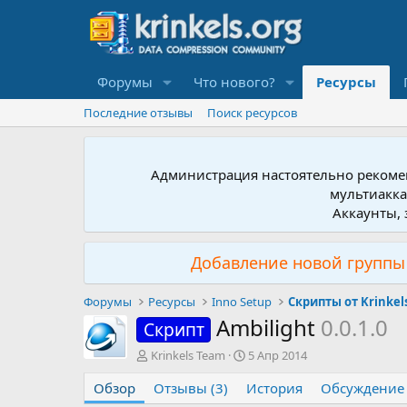
Форумы
Что нового?
Ресурсы
Последние отзывы
Поиск ресурсов
Администрация настоятельно рекомен
мультиакка
Аккаунты, 
Добавление новой группы 
Форумы
Ресурсы
Inno Setup
Скрипты от Krinkel
Ambilight
0.0.1.0
Скрипт
А
Д
Krinkels Team
5 Апр 2014
в
а
Обзор
т
Отзывы (3)
История
т
Обсуждение
о
а