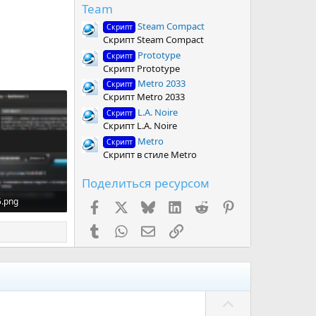
Team
Steam Compact
Скрипт
Скрипт Steam Compact
Prototype
Скрипт
Скрипт Prototype
Metro 2033
Скрипт
Скрипт Metro 2033
L.A. Noire
Скрипт
Скрипт L.A. Noire
Metro
Скрипт
Скрипт в стиле Metro
Поделиться ресурсом
5.png
Facebook
X (Twitter)
Bluesky
LinkedIn
Reddit
Pinterest
586.5 KB · Просмотры: 1,182
Tumblr
WhatsApp
Электронная почта
Ссылка
П