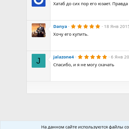
Хатаб до сих пор его юзает. Правда
0
0
з
в
ё
з
5
Danya
18 Янв 201
д
.
Хочу его купить.
0
0
з
в
ё
з
5
jalazone4
6 Янв 2
J
д
.
Спасибо, и я не могу скачать
0
0
з
в
ё
з
д
На данном сайте используются файлы coo