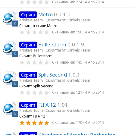
з
0
Скачивания
224
4 Апр 2014
д
.
0
Metro
0.0.1.0
0
Скрипт
з
Krinkels Team
Скрипты от Krinkels Team
в
K
Скрипт в стиле Metro
ё
з
0
Скачивания
150
4 Апр 2014
д
.
0
Bulletstorm
0.0.1.9
0
Скрипт
з
Krinkels Team
Скрипты от Krinkels Team
в
K
Скрипт Bulletstorm
ё
з
0
Скачивания
145
4 Апр 2014
д
.
0
Split Second
1.0.1
0
Скрипт
з
Krinkels Team
Скрипты от Krinkels Team
в
K
Скрипт Split Second
ё
з
0
Скачивания
121
4 Апр 2014
д
.
0
FIFA 12
1.01
0
Скрипт
з
Krinkels Team
Скрипты от Krinkels Team
в
K
Скрипт FIFA 12
ё
з
5
Скачивания
170
4 Апр 2014
д
.
0
Kingdoms of Amalur: Reckoning
0