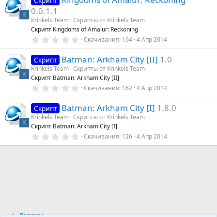
Скрипт
з
0.0.1.1
в
K
ё
Krinkels Team
Скрипты от Krinkels Team
з
Скрипт Kingdoms of Amalur: Reckoning
д
0
Скачивания
164
4 Апр 2014
.
0
Batman: Arkham City [II]
1.0
0
Скрипт
з
Krinkels Team
Скрипты от Krinkels Team
в
K
Скрипт Batman: Arkham City [II]
ё
з
0
Скачивания
162
4 Апр 2014
д
.
0
Batman: Arkham City [I]
1.8.0
0
Скрипт
з
Krinkels Team
Скрипты от Krinkels Team
в
K
Скрипт Batman: Arkham City [I]
ё
з
0
Скачивания
126
4 Апр 2014
д
.
0
0
з
в
ё
з
д
Ресурсы