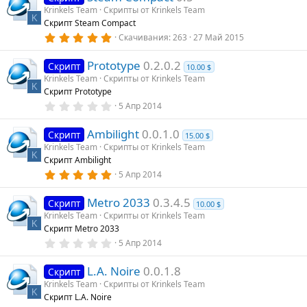
Krinkels Team
Скрипты от Krinkels Team
K
Скрипт Steam Compact
5
Скачивания
263
27 Май 2015
.
0
Prototype
0.2.0.2
0
Скрипт
10.00 $
з
Krinkels Team
Скрипты от Krinkels Team
в
K
Скрипт Prototype
ё
з
0
5 Апр 2014
д
.
0
Ambilight
0.0.1.0
0
Скрипт
15.00 $
з
Krinkels Team
Скрипты от Krinkels Team
в
K
Скрипт Ambilight
ё
з
5
5 Апр 2014
д
.
0
Metro 2033
0.3.4.5
0
Скрипт
10.00 $
з
Krinkels Team
Скрипты от Krinkels Team
в
K
Скрипт Metro 2033
ё
з
0
5 Апр 2014
д
.
0
L.A. Noire
0.0.1.8
0
Скрипт
з
Krinkels Team
Скрипты от Krinkels Team
в
K
Скрипт L.A. Noire
ё