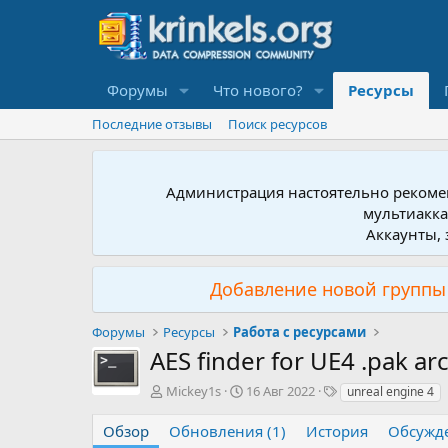
Форумы
Что нового?
Ресурсы
Последние отзывы
Поиск ресурсов
Администрация настоятельно рекомен
мультиакка
Аккаунты, 
Добавление новой группы 
Форумы
Ресурсы
Работа с ресурсами
AES finder for UE4 .pak ar
А
Д
Т
Mickey1s
16 Авг 2022
unreal engine 4
в
а
е
т
т
г
Обзор
Обновления (1)
История
Обсужд
о
а
и