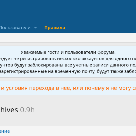
Пользователи
Правила
Уважаемые гости и пользователи форума.
дует не регистрировать несколько аккаунтов для одного 
унтов будут заблокированы все учетные записи данного по
зарегистрированные на временную почту, будут также заб
и условия перехода в неё, или почему я не могу 
chives
0.9h
ение