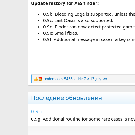
Update history for AES finder:
0.9b: Bleeding Edge is supported, unless the
0.9c: Last Oasis is also supported.
0.9d: Finder can now detect protected game
0.9e: Small fixes.
0.9f: Additional message in case if a key is 
rindemo
,
ds.5455
,
eddie7
и 17 других
Р
е
а
к
Последние обновления
ц
и
и
0.9h
:
0.9g: Additional routine for some rare cases is no