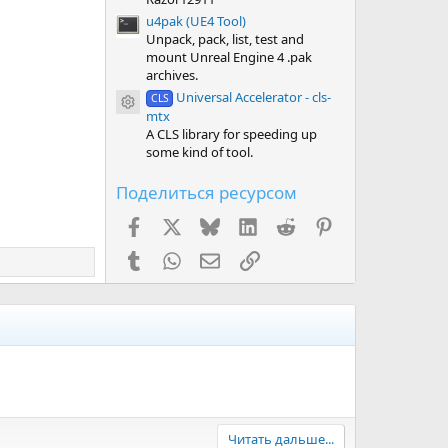
u4pak (UE4 Tool)
Unpack, pack, list, test and
mount Unreal Engine 4 .pak
archives.
Universal Accelerator - cls-
CLS
Иконка ресурса
mtx
A CLS library for speeding up
some kind of tool.
Поделиться ресурсом
Facebook
X (Twitter)
Bluesky
LinkedIn
Reddit
Pinterest
Tumblr
WhatsApp
Электронная почта
Ссылка
Читать дальше...