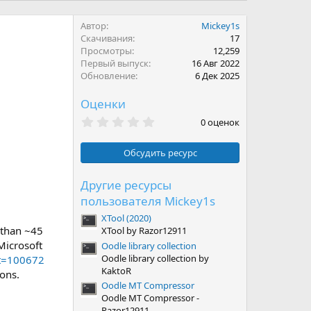
Автор
Mickey1s
Скачивания
17
Просмотры
12,259
Первый выпуск
16 Авг 2022
Обновление
6 Дек 2025
Оценки
0
0 оценок
.
0
0
Обсудить ресурс
з
в
ё
Другие ресурсы
з
пользователя Mickey1s
д
XTool (2020)
e than ~45
XTool by Razor12911
Microsoft
Oodle library collection
Oodle library collection by
&t=100672
KaktoR
ons.
Oodle MT Compressor
Oodle MT Compressor -
Razor12911