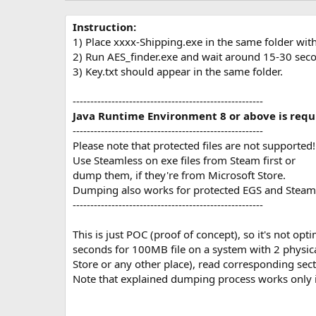
р
с
о
Instruction:
з
1) Place xxxx-Shipping.exe in the same folder with
д
2) Run AES_finder.exe and wait around 15-30 sec
а
3) Key.txt should appear in the same folder.
н
и
я
------------------------------------------------------
Java Runtime Environment 8 or above is requ
------------------------------------------------------
Please note that protected files are not supported!
Use Steamless on exe files from Steam first or
dump them, if they're from Microsoft Store.
Dumping also works for protected EGS and Stea
------------------------------------------------------
This is just POC (proof of concept), so it's not op
seconds for 100MB file on a system with 2 physic
Store or any other place), read corresponding sect
Note that explained dumping process works only in