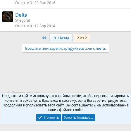
Ответы
3
28 Янв 2016
Delta
Shegorat
Ответы
0
12 Апр 2014
First
Назад
2 из 2
Войдите или зарегистрируйтесь для ответа.
Сжатие данных
На данном сайте используются файлы cookie, чтобы персонализировать
контент и сохранить Ваш вход в систему, если Вы зарегистрируетесь.
Продолжая использовать этот сайт, Вы соглашаетесь на использование
Russian (RU)
наших файлов cookie.
Обратная связь
Условия и правила
Принять
Узнать больше...
Политика конфиденциальности
Помощь
R
S
S