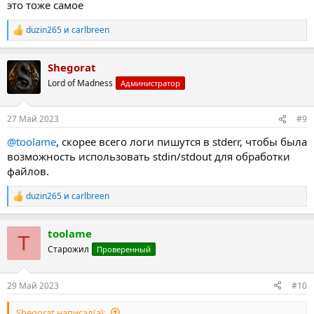
это тоже самое
duzin265
и
carlbreen
Р
е
а
Shegorat
к
ц
Lord of Madness
Администратор
и
и
:
27 Май 2023
#9
@toolame
, скорее всего логи пишутся в stderr, чтобы была
возможность использовать stdin/stdout для обработки
файлов.
duzin265
и
carlbreen
Р
е
а
toolame
к
T
ц
Старожил
Проверенный
и
и
:
29 Май 2023
#10
Shegorat написал(а):