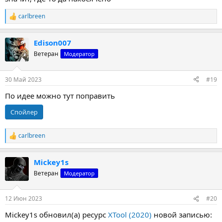
carlbreen
Р
е
а
Edison007
к
ц
Ветеран
Модератор
и
и
:
30 Май 2023
#19
По идее можно тут поправить
Спойлер
carlbreen
Р
е
а
Mickey1s
к
ц
Ветеран
Модератор
и
и
:
12 Июн 2023
#20
Mickey1s обновил(а) ресурс
XTool (2020)
новой записью: