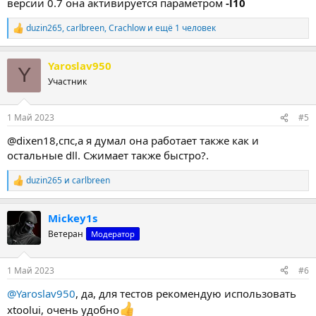
версии 0.7 она активируется параметром
-l10
duzin265
,
carlbreen
,
Crachlow
и ещё 1 человек
Р
е
а
Yaroslav950
к
Y
ц
Участник
и
и
:
1 Май 2023
#5
@dixen18,спс,а я думал она работает также как и
остальные dll. Сжимает также быстро?.
duzin265
и
carlbreen
Р
е
а
Mickey1s
к
ц
Ветеран
Модератор
и
и
:
1 Май 2023
#6
@Yaroslav950
, да, для тестов рекомендую использовать
xtoolui, очень удобно