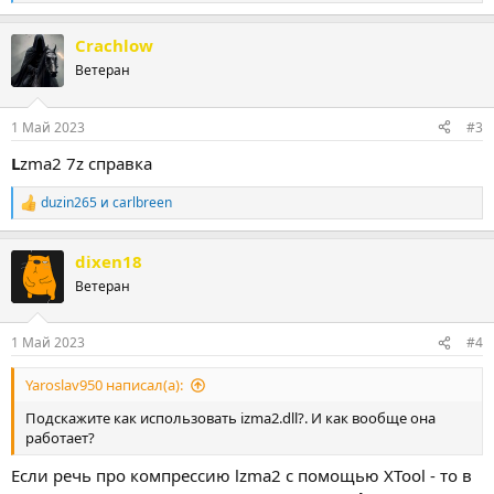
е
а
Crachlow
к
ц
Ветеран
и
и
:
1 Май 2023
#3
L
zma2 7z справка
duzin265
и
carlbreen
Р
е
а
dixen18
к
ц
Ветеран
и
и
:
1 Май 2023
#4
Yaroslav950 написал(а):
Подскажите как использовать izma2.dll?. И как вообще она
работает?
Если речь про компрессию lzma2 с помощью XTool - то в