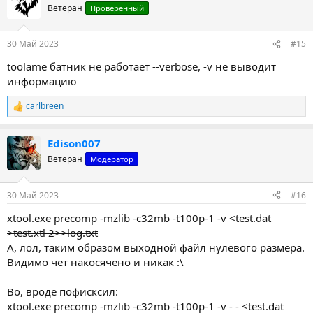
ц
Ветеран
Проверенный
и
и
:
30 Май 2023
#15
toolame батник не работает --verbose, -v не выводит
информацию
carlbreen
Р
е
а
Edison007
к
ц
Ветеран
Модератор
и
и
:
30 Май 2023
#16
xtool.exe precomp -mzlib -c32mb -t100p-1 -v <test.dat
>test.xtl 2>>log.txt
А, лол, таким образом выходной файл нулевого размера.
Видимо чет накосячено и никак :\
Во, вроде пофисксил:
xtool.exe precomp -mzlib -c32mb -t100p-1 -v - - <test.dat