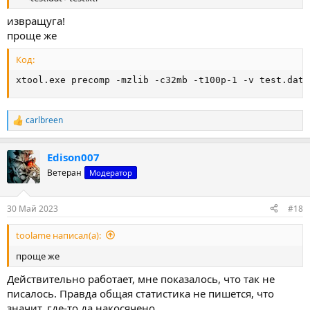
извращуга!
проще же
Код:
xtool.exe precomp -mzlib -c32mb -t100p-1 -v test.dat 
carlbreen
Р
е
а
Edison007
к
ц
Ветеран
Модератор
и
и
:
30 Май 2023
#18
toolame написал(а):
проще же
Действительно работает, мне показалось, что так не
писалось. Правда общая статистика не пишется, что
значит, где-то да накосячено