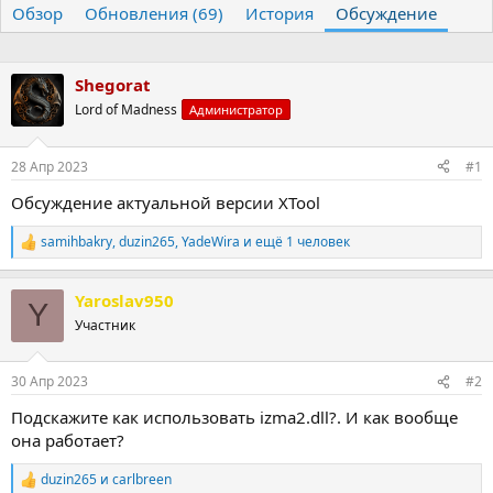
Обзор
т
Обновления (69)
т
История
Обсуждение
о
а
р
н
т
а
Shegorat
е
ч
Lord of Madness
м
а
Администратор
ы
л
а
28 Апр 2023
#1
Обсуждение актуальной версии XTool
samihbakry
,
duzin265
,
YadeWira
и ещё 1 человек
Р
е
а
Yaroslav950
к
Y
ц
Участник
и
и
:
30 Апр 2023
#2
Подскажите как использовать izma2.dll?. И как вообще
она работает?
duzin265
и
carlbreen
Р