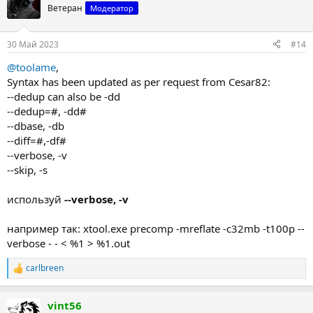
ц
Ветеран
Модератор
и
и
:
30 Май 2023
#14
@toolame
,
Syntax has been updated as per request from Cesar82:
--dedup can also be -dd
--dedup=#, -dd#
--dbase, -db
--diff=#,-df#
--verbose, -v
--skip, -s
используй
--verbose, -v
например так: xtool.exe precomp -mreflate -c32mb -t100p --
verbose - - < %1 > %1.out
carlbreen
Р
е
а
vint56
к