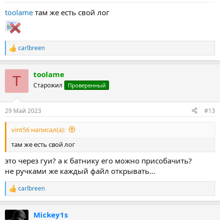
toolame
там же есть свой лог
carlbreen
Р
е
а
toolame
к
T
ц
Старожил
Проверенный
и
и
:
29 Май 2023
#13
vint56 написал(а):
там же есть свой лог
это через гуи? а к батнику его можно присобачить?
не ручками же каждый файл открывать...
carlbreen
Р
е
а
Mickey1s
к