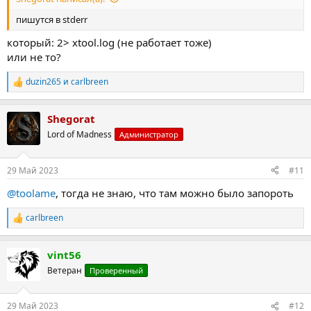
пишутся в stderr
который: 2> xtool.log (не работает тоже)
или не то?
duzin265
и
carlbreen
Р
е
а
Shegorat
к
ц
Lord of Madness
Администратор
и
и
:
29 Май 2023
#11
@toolame
, тогда не знаю, что там можно было запороть
carlbreen
Р
е
а
vint56
к
ц
Ветеран
Проверенный
и
и
:
29 Май 2023
#12