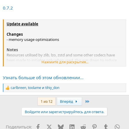
0.7.2
Update available
Changes
- memory usage optimizations
Notes
Resources utilised by zlib, lzo, zstd and some other codecs have
been made to initialize only when used, this was down to reduce
Нажмите для раскрытия...
memory usage and allocation.
If you're users like shazzla however, who want to utilise features of
Узнать больше об этом обновлении...
xtool before they are tested and ready for, there's a new parameter
introduced in this release which makes xtool utilise the GPU's VRAM
carlbreen
,
toolame
и
tihiy_don
Р
to improve precompression speed and reduce...
е
а
Last
1 из 12
Вперёд
к
ц
Войдите или зарегистрируйтесь для ответа.
и
и
:
Facebook
X (Twitter)
Bluesky
LinkedIn
Reddit
Pinterest
Tumblr
Wha
Поделиться: