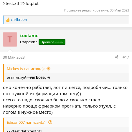
>test.xtl 2>log.txt
Последнее редактирование:
30 Май 2023
carlbreen
Р
е
а
toolame
к
T
ц
Старожил
Проверенный
и
и
:
30 Май 2023
#17
Mickey1s написал(а):
используй
--verbose, -v
оно конечно работает, лог пишется, подробный... только
вот нужной информации там нету))
всего то надо: сколько было > сколько стало
наверно проще фриарком прогнать только хтулл, с
логом в нужное место)
Edison007 написал(а):
- - <test.dat >test.xtl