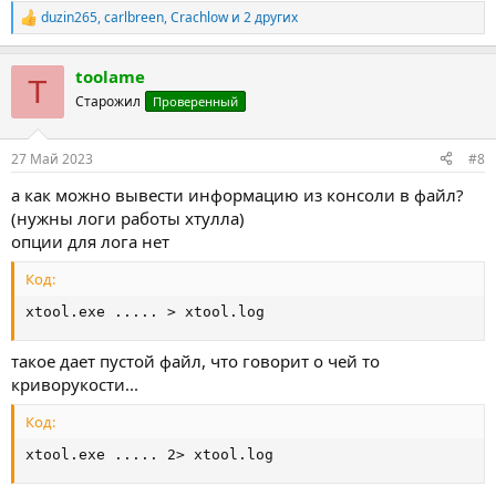
duzin265
,
carlbreen
,
Crachlow
и 2 других
Р
е
а
toolame
к
T
ц
Старожил
Проверенный
и
и
:
27 Май 2023
#8
а как можно вывести информацию из консоли в файл?
(нужны логи работы хтулла)
опции для лога нет
Код:
xtool.exe ..... > xtool.log
такое дает пустой файл, что говорит о чей то
криворукости...
Код:
xtool.exe ..... 2> xtool.log