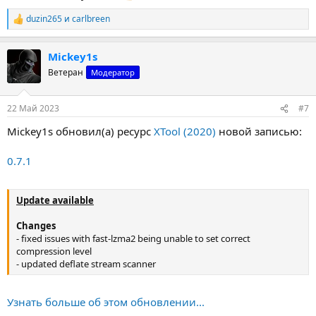
duzin265
и
carlbreen
Р
е
а
Mickey1s
к
ц
Ветеран
Модератор
и
и
:
22 Май 2023
#7
Mickey1s обновил(а) ресурс
XTool (2020)
новой записью:
0.7.1
Update available
Changes
- fixed issues with fast-lzma2 being unable to set correct
compression level
- updated deflate stream scanner
Узнать больше об этом обновлении...