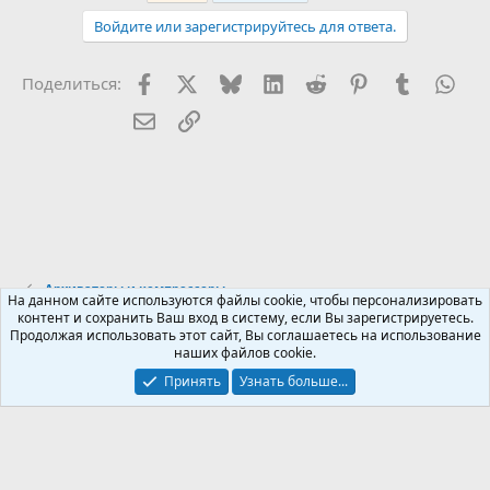
Войдите или зарегистрируйтесь для ответа.
Facebook
X (Twitter)
Bluesky
LinkedIn
Reddit
Pinterest
Tumblr
Wha
Поделиться:
Электронная почта
Ссылка
Архиваторы и компрессоры
На данном сайте используются файлы cookie, чтобы персонализировать
контент и сохранить Ваш вход в систему, если Вы зарегистрируетесь.
Продолжая использовать этот сайт, Вы соглашаетесь на использование
Russian (RU)
наших файлов cookie.
Обратная связь
Условия и правила
Принять
Узнать больше...
Политика конфиденциальности
Помощь
R
S
S