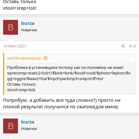
Оставь только
xtool+srep+lolz
burza
B
Новичок
16 Июн 2021
#13
vint56 написал(а):
Проблема в установщике потому как он половину не знает
xprecomp+static2+lolz1/$bink=bink/$void=void/$photo=lepton/$o
gg=oggre/$wavz=tta/$mp3=packmp3+srep:m3f+tor
Оставь только
xtool+srep+lolz
Попробую. а добавить все туда сложно?) просто не
плохой результат получился по сжатию(для меня).
burza
B
Новичок