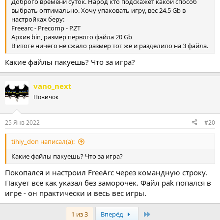
Доброго времени суток. Народ кто подскажет какой способ
выбрать оптимально. Хочу упаковать игру, вес 24.5 Gb в
настройках беру:
Freearc - Precomp - P.ZT
Архив bin, размер первого файла 20 Gb
В итоге ничего не сжало размер тот же и разделило на 3 файла.
Какие файлы пакуешь? Что за игра?
vano_next
Новичок
25 Янв 2022
#20
tihiy_don написал(а):
Какие файлы пакуешь? Что за игра?
Покопался и настроил FreeArc через командную строку.
Пакует все как указал без заморочек. Файл pak попался в
игре - он практически и весь вес игры.
Last
1 из 3
Вперёд