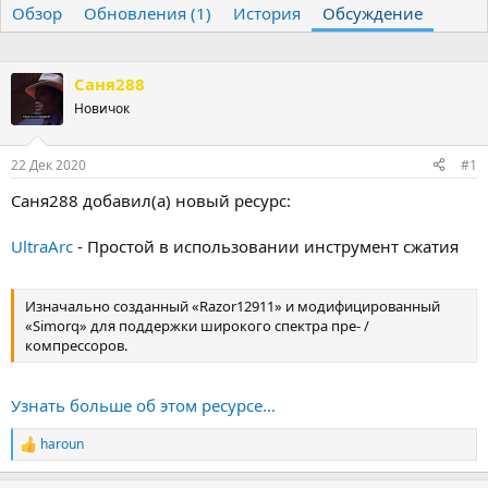
Обзор
т
Обновления (1)
т
История
Обсуждение
о
а
р
н
т
а
Саня288
е
ч
Новичок
м
а
ы
л
а
22 Дек 2020
#1
Саня288 добавил(а) новый ресурс:
UltraArc
- Простой в использовании инструмент сжатия
Изначально созданный «Razor12911» и модифицированный
«Simorq» для поддержки широкого спектра пре- /
компрессоров.
Узнать больше об этом ресурсе...
haroun
Р
е
а