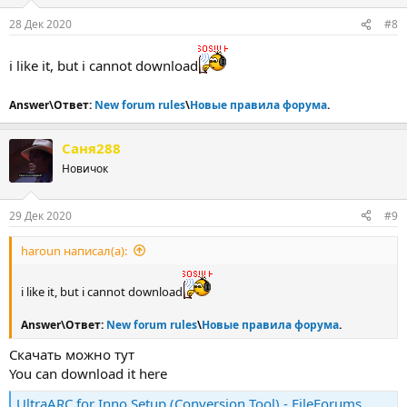
28 Дек 2020
#8
i like it, but i cannot download
Answer\Ответ:
New forum rules
\
Новые правила форума
.
Саня288
Новичок
29 Дек 2020
#9
haroun написал(а):
i like it, but i cannot download
Answer\Ответ:
New forum rules
\
Новые правила форума
.
Скачать можно тут
You can download it here
UltraARC for Inno Setup (Conversion Tool) - FileForums