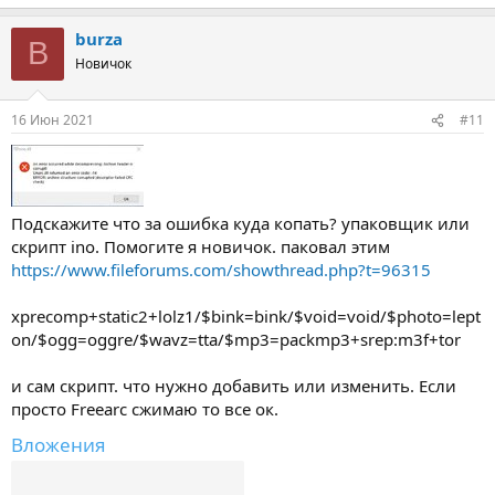
burza
B
Новичок
16 Июн 2021
#11
Подскажите что за ошибка куда копать? упаковщик или
скрипт ino. Помогите я новичок. паковал этим
https://www.fileforums.com/showthread.php?t=96315
xprecomp+static2+lolz1/$bink=bink/$void=void/$photo=lept
on/$ogg=oggre/$wavz=tta/$mp3=packmp3+srep:m3f+tor
и сам скрипт. что нужно добавить или изменить. Если
просто Freearc сжимаю то все ок.
Вложения