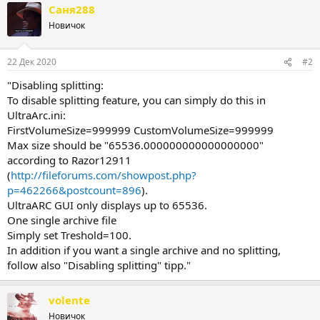
Саня288
к
ц
Новичок
и
и
:
22 Дек 2020
#2
"Disabling splitting:
To disable splitting feature, you can simply do this in
UltraArc.ini:
FirstVolumeSize=999999 CustomVolumeSize=999999
Max size should be "65536.000000000000000000"
according to Razor12911
(
http://fileforums.com/showpost.php?
p=462266&postcount=896
).
UltraARC GUI only displays up to 65536.
One single archive file
Simply set Treshold=100.
In addition if you want a single archive and no splitting,
follow also "Disabling splitting" tipp."
volente
Новичок