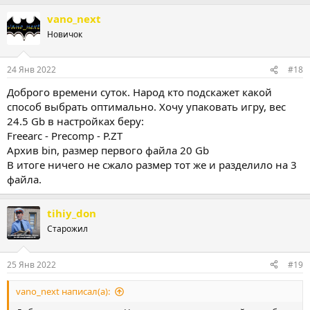
vano_next
Новичок
24 Янв 2022
#18
Доброго времени суток. Народ кто подскажет какой
способ выбрать оптимально. Хочу упаковать игру, вес
24.5 Gb в настройках беру:
Freearc - Precomp - P.ZT
Архив bin, размер первого файла 20 Gb
В итоге ничего не сжало размер тот же и разделило на 3
файла.
tihiy_don
Старожил
25 Янв 2022
#19
vano_next написал(а):