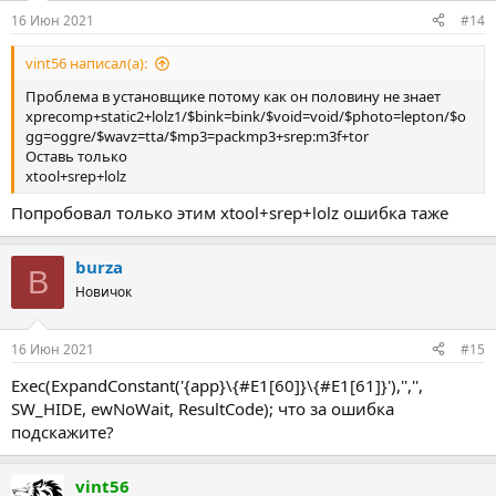
16 Июн 2021
#14
vint56 написал(а):
Проблема в установщике потому как он половину не знает
xprecomp+static2+lolz1/$bink=bink/$void=void/$photo=lepton/$o
gg=oggre/$wavz=tta/$mp3=packmp3+srep:m3f+tor
Оставь только
xtool+srep+lolz
Попробовал только этим xtool+srep+lolz ошибка таже
burza
B
Новичок
16 Июн 2021
#15
Exec(ExpandConstant('{app}\{#E1[60]}\{#E1[61]}'),'','',
SW_HIDE, ewNoWait, ResultCode); что за ошибка
подскажите?
vint56